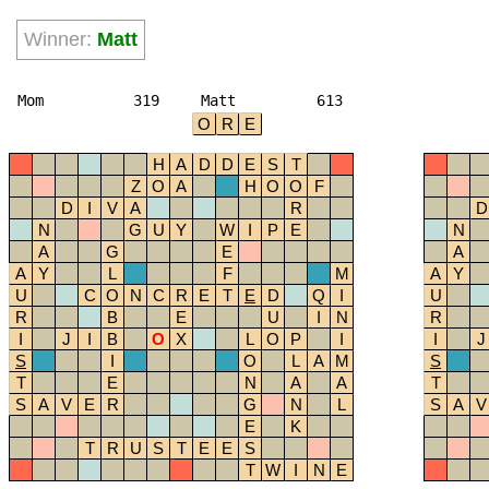
Winner:
Matt
Mom
319
Matt
613
O
R
E
H
A
D
D
E
S
T
Z
O
A
H
O
O
F
D
I
V
A
R
D
N
G
U
Y
W
I
P
E
N
A
G
E
A
A
Y
L
F
M
A
Y
U
C
O
N
C
R
E
T
E
D
Q
I
U
R
B
E
U
I
N
R
I
J
I
B
O
X
L
O
P
I
I
J
S
I
O
L
A
M
S
T
E
N
A
A
T
S
A
V
E
R
G
N
L
S
A
V
E
K
T
R
U
S
T
E
E
S
T
W
I
N
E