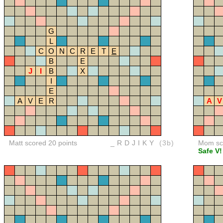
G
L
C
O
N
C
R
E
T
E
B
E
J
I
B
X
I
E
A
V
E
R
A
V
Matt scored 20 points
_RDJIKY
(3b)
Mom sco
Safe V!