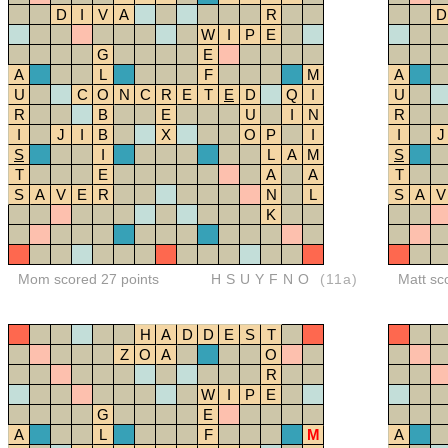
D
I
V
A
R
D
W
I
P
E
G
E
A
L
F
M
A
U
C
O
N
C
R
E
T
E
D
Q
I
U
R
B
E
U
I
N
R
I
J
I
B
X
O
P
I
I
J
S
I
L
A
M
S
T
E
A
A
T
S
A
V
E
R
N
L
S
A
V
K
Mom scored 27 points
HSUYFNO
(11a)
Matt sc
H
A
D
D
E
S
T
Z
O
A
O
R
W
I
P
E
G
E
A
L
F
M
A