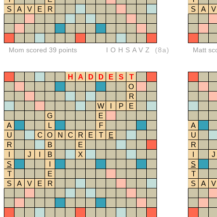
S
A
V
E
R
S
A
V
Mom scored 39 points
IOHSAVZ
(8a)
Matt sc
H
A
D
D
E
S
T
O
R
W
I
P
E
G
E
A
L
F
A
U
C
O
N
C
R
E
T
E
U
R
B
E
R
I
J
I
B
X
I
J
S
I
S
T
E
T
S
A
V
E
R
S
A
V