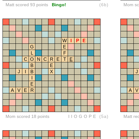
Matt scored 93 points
Bingo!
(6b)
Mom sco
W
I
P
E
G
E
L
F
C
O
N
C
R
E
T
E
B
E
J
I
B
X
J
I
E
A
V
E
R
A
V
Mom scored 18 points
IIOGOPE
(5a)
Matt re