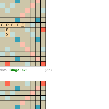
C
R
E
T
E
E
X
oints
Bingo! 4x!
(2b)