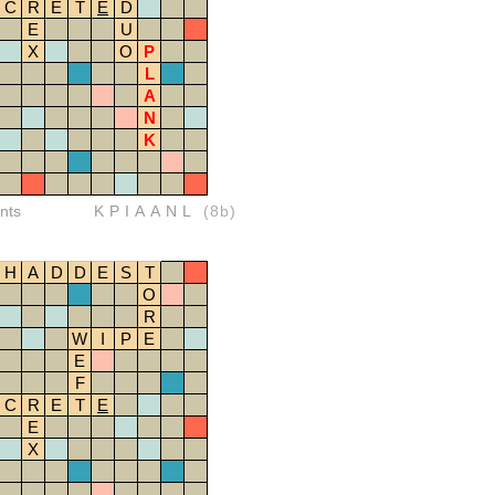
C
R
E
T
E
D
E
U
X
O
P
L
A
N
K
nts
KPIAANL
(8b)
H
A
D
D
E
S
T
O
R
W
I
P
E
E
F
C
R
E
T
E
E
X