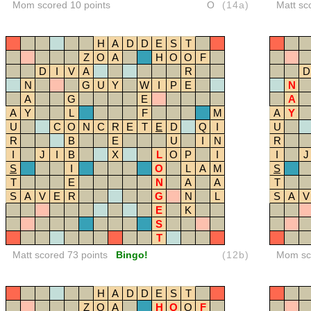
Mom scored 10 points
O
(14a)
Matt sc
H
A
D
D
E
S
T
Z
O
A
H
O
O
F
D
I
V
A
R
D
N
G
U
Y
W
I
P
E
N
A
G
E
A
A
Y
L
F
M
A
Y
U
C
O
N
C
R
E
T
E
D
Q
I
U
R
B
E
U
I
N
R
I
J
I
B
X
L
O
P
I
I
J
S
I
O
L
A
M
S
T
E
N
A
A
T
S
A
V
E
R
G
N
L
S
A
V
E
K
S
T
Matt scored 73 points
Bingo!
(12b)
Mom sco
H
A
D
D
E
S
T
Z
O
A
H
O
O
F