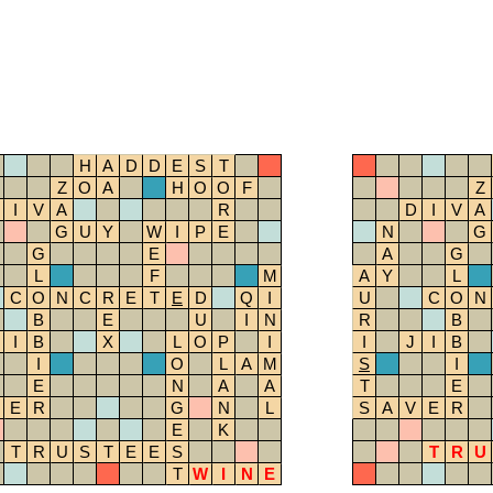
H
A
D
D
E
S
T
Z
O
A
H
O
O
F
Z
I
V
A
R
D
I
V
A
G
U
Y
W
I
P
E
N
G
G
E
A
G
L
F
M
A
Y
L
C
O
N
C
R
E
T
E
D
Q
I
U
C
O
N
B
E
U
I
N
R
B
I
B
X
L
O
P
I
I
J
I
B
I
O
L
A
M
S
I
E
N
A
A
T
E
E
R
G
N
L
S
A
V
E
R
E
K
T
R
U
S
T
E
E
S
T
R
U
T
W
I
N
E