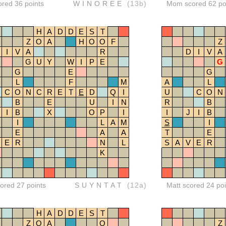
ored 36 points
WINOREE
(13b)
Mom scored 62 po
H
A
D
D
E
S
T
Z
O
A
H
O
O
F
Z
I
V
A
R
D
I
V
A
G
U
Y
W
I
P
E
G
G
E
G
L
F
M
A
L
C
O
N
C
R
E
T
E
D
Q
I
U
C
O
N
B
E
U
I
N
R
B
I
B
X
O
P
I
I
J
I
B
I
L
A
M
S
I
E
A
A
T
E
E
R
N
L
S
A
V
E
R
K
red 27 points
SUYNTAT
(12a)
Matt scored 24 poi
H
A
D
D
E
S
T
Z
O
A
O
Z