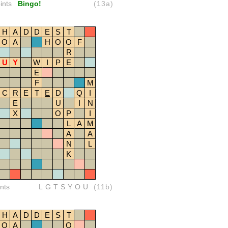
ints
Bingo!
(13a)
H
A
D
D
E
S
T
O
A
H
O
O
F
R
U
Y
W
I
P
E
E
F
M
C
R
E
T
E
D
Q
I
E
U
I
N
X
O
P
I
L
A
M
A
A
N
L
K
nts
LGTSYOU
(11b)
H
A
D
D
E
S
T
O
A
O