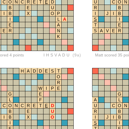
C
O
N
C
R
E
T
E
D
U
C
O
N
B
E
U
R
B
I
B
X
O
P
I
J
I
B
I
L
A
S
I
E
A
T
E
E
R
N
S
A
V
E
R
K
red 4 points
IHSVADU
(9a)
Matt scored 35 poi
H
A
D
D
E
S
T
O
R
W
I
P
E
G
E
G
L
F
A
L
C
O
N
C
R
E
T
E
D
U
C
O
N
B
E
U
R
B
I
B
X
O
I
J
I
B
I
S
I
E
T
E