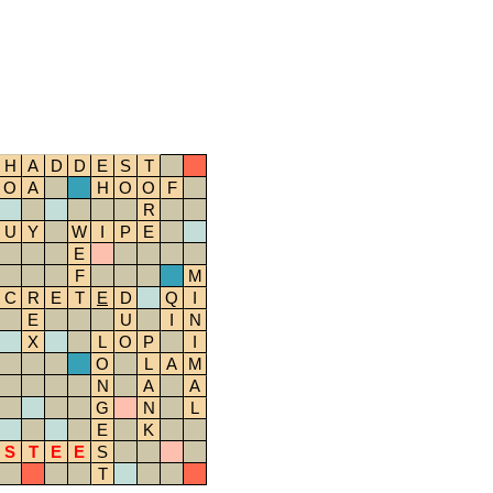
H
A
D
D
E
S
T
O
A
H
O
O
F
R
U
Y
W
I
P
E
E
F
M
C
R
E
T
E
D
Q
I
E
U
I
N
X
L
O
P
I
O
L
A
M
N
A
A
G
N
L
E
K
S
T
E
E
S
T