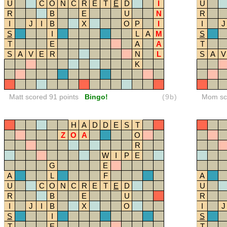
U
C
O
N
C
R
E
T
E
D
I
U
R
B
E
U
N
R
I
J
I
B
X
O
P
I
I
J
S
I
L
A
M
S
T
E
A
A
T
S
A
V
E
R
N
L
S
A
V
K
Matt scored 91 points
Bingo!
(9b)
Mom sco
H
A
D
D
E
S
T
Z
O
A
O
R
W
I
P
E
G
E
A
L
F
A
U
C
O
N
C
R
E
T
E
D
U
R
B
E
U
R
I
J
I
B
X
O
I
J
S
I
S
T
E
T