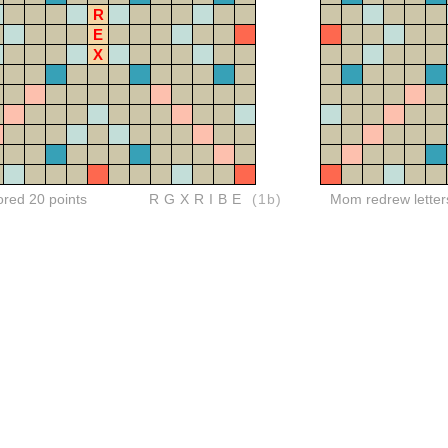
R
E
X
ored 20 points
RGXRIBE
(1b)
Mom redrew letter