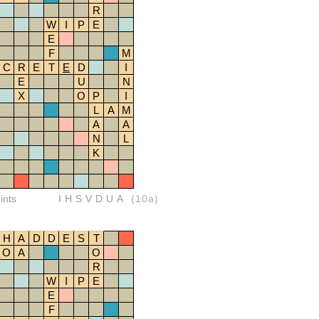
R
W
I
P
E
E
F
M
C
R
E
T
E
D
I
E
U
N
X
O
P
I
L
A
M
A
A
N
L
K
ints
IHSVDUA
(10a)
H
A
D
D
E
S
T
O
A
O
R
W
I
P
E
E
F