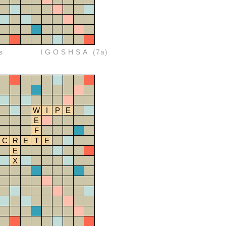
s
IGOSHSA
(7a)
W
I
P
E
E
F
C
R
E
T
E
E
X