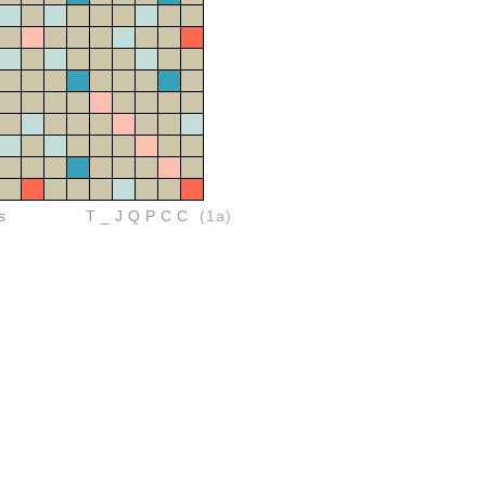
s
T_JQPCC
(1a)