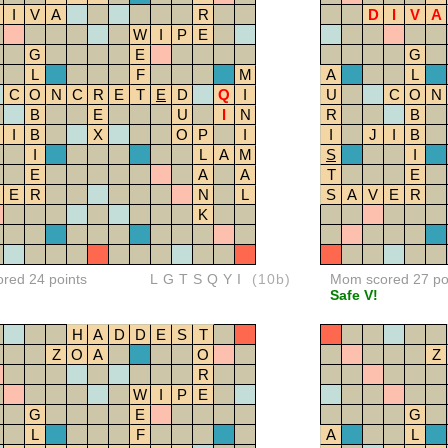
I
V
A
R
D
I
V
A
W
I
P
E
G
E
G
L
F
M
A
L
C
O
N
C
R
E
T
E
D
Q
I
U
C
O
N
B
E
U
I
N
R
B
I
B
X
O
P
I
I
J
I
B
I
L
A
M
S
I
E
A
A
T
E
E
R
N
L
S
A
V
E
R
K
ored 24 points
LGTSQYI
(10b)
Mom scored 27 po
Safe V!
H
A
D
D
E
S
T
Z
O
A
O
Z
R
W
I
P
E
G
E
G
L
F
A
L