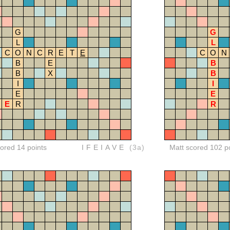
G
G
L
L
C
O
N
C
R
E
T
E
C
O
N
B
E
B
B
X
B
I
I
E
E
E
R
R
red 14 points
IFEIAVE
(3a)
Matt scored 102 p