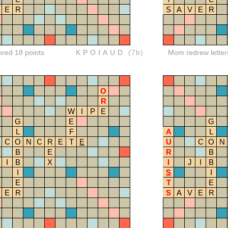
E
R
S
A
V
E
R
ored 18 points
KPOIAUD
(7b)
Mom redrew letter
O
R
W
I
P
E
G
E
G
L
F
A
L
C
O
N
C
R
E
T
E
U
C
O
N
B
E
R
B
I
B
X
I
J
I
B
I
S
I
E
T
E
E
R
S
A
V
E
R