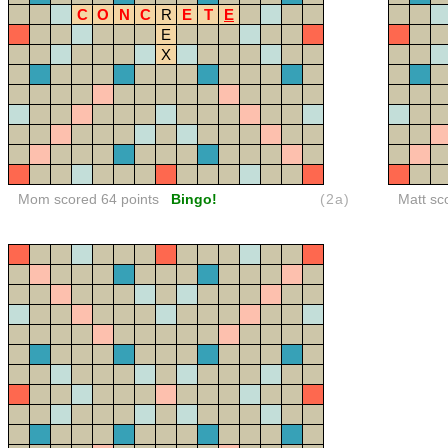
C
O
N
C
R
E
T
E
E
X
Mom scored 64 points
Bingo!
(2a)
Matt sc