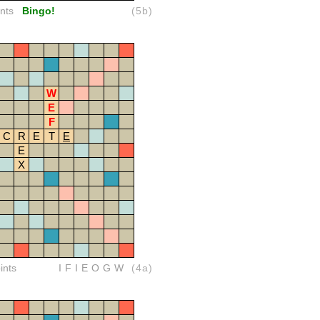
nts
Bingo!
(5b)
W
E
F
C
R
E
T
E
E
X
ints
IFIEOGW
(4a)