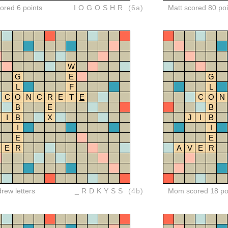
red 6 points
IOGOSHR
(6a)
Matt scored 80 poi
W
G
E
G
L
F
L
C
O
N
C
R
E
T
E
C
O
N
B
E
B
I
B
X
J
I
B
I
I
E
E
E
R
A
V
E
R
drew letters
_RDKYSS
(4b)
Mom scored 18 po