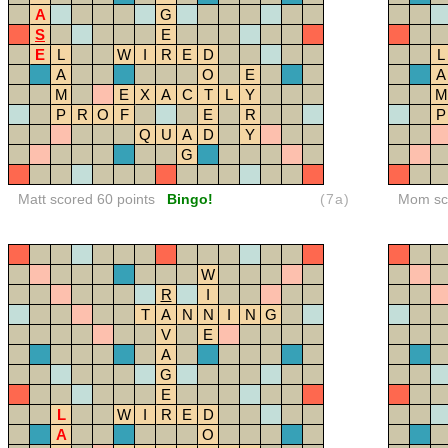
A
G
S
E
E
L
W
I
R
E
D
L
A
O
E
A
M
E
X
A
C
T
L
Y
M
P
R
O
F
E
R
P
Q
U
A
D
Y
G
Matt scored 60 points
Bingo!
(7a)
Mom sco
W
R
I
T
A
N
N
I
N
G
V
E
A
G
E
L
W
I
R
E
D
A
O