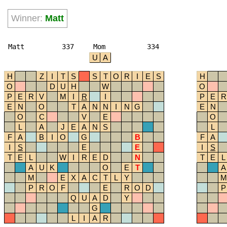
Winner:
Matt
Matt
337
Mom
334
U
A
H
Z
I
T
S
S
T
O
R
I
E
S
H
O
D
U
H
W
O
P
E
R
V
M
I
R
I
P
E
R
E
N
O
T
A
N
N
I
N
G
E
N
O
C
V
E
O
L
A
J
E
A
N
S
L
F
A
B
I
O
G
B
F
A
I
S
E
E
I
S
T
E
L
W
I
R
E
D
N
T
E
L
A
U
K
O
E
T
A
M
E
X
A
C
T
L
Y
M
P
R
O
F
E
R
O
D
P
Q
U
A
D
Y
G
L
I
A
R