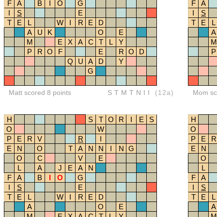
F
A
B
I
O
G
F
A
I
S
E
I
S
T
E
L
W
I
R
E
D
T
E
L
A
U
K
O
E
A
M
E
X
A
C
T
L
Y
M
P
R
O
F
E
R
O
D
P
Q
U
A
D
Y
G
Matt scored 8 points
STMTNII
(12a)
Mom sco
H
S
T
O
R
I
E
S
H
O
W
O
P
E
R
V
R
I
P
E
R
E
N
O
T
A
N
N
I
N
G
E
N
O
C
V
E
O
L
A
J
E
A
N
L
F
A
B
I
O
G
F
A
I
S
E
I
S
T
E
L
W
I
R
E
D
T
E
L
A
O
E
A
M
E
X
A
C
T
L
Y
M