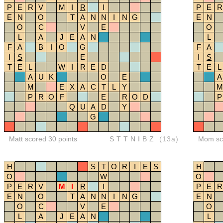
P
E
R
V
M
I
R
I
P
E
R
E
N
O
T
A
N
N
I
N
G
E
N
O
C
V
E
O
L
A
J
E
A
N
L
F
A
B
I
O
G
F
A
I
S
E
I
S
T
E
L
W
I
R
E
D
T
E
L
A
U
K
O
E
A
M
E
X
A
C
T
L
Y
M
P
R
O
F
E
R
O
D
P
Q
U
A
D
Y
G
Matt scored 30 points
STTNIBZ
(13a)
Mom sco
H
S
T
O
R
I
E
S
H
O
W
O
P
E
R
V
M
I
R
I
P
E
R
E
N
O
T
A
N
N
I
N
G
E
N
O
C
V
E
O
L
A
J
E
A
N
L