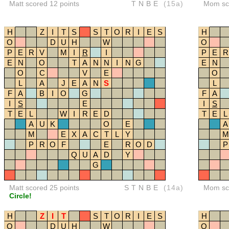
Matt scored 12 points
TNBE
(15a)
Mom sco
H
Z
I
T
S
S
T
O
R
I
E
S
H
O
D
U
H
W
O
P
E
R
V
M
I
R
I
P
E
R
E
N
O
T
A
N
N
I
N
G
E
N
O
C
V
E
O
L
A
J
E
A
N
S
L
F
A
B
I
O
G
F
A
I
S
E
I
S
T
E
L
W
I
R
E
D
T
E
L
A
U
K
O
E
A
M
E
X
A
C
T
L
Y
M
P
R
O
F
E
R
O
D
P
Q
U
A
D
Y
G
Matt scored 25 points
STNBE
(14a)
Mom sco
Circle!
H
Z
I
T
S
T
O
R
I
E
S
H
O
D
U
H
W
O