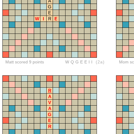
A
G
E
W
I
R
E
Matt scored 9 points
WQGEEII
(2a)
Mom sco
R
A
V
A
G
E
R