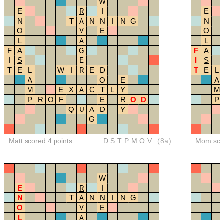
W
E
R
I
E
N
T
A
N
N
I
N
G
N
O
V
E
O
L
A
L
F
A
G
F
A
I
S
E
I
S
T
E
L
W
I
R
E
D
T
E
L
A
O
E
A
M
E
X
A
C
T
L
Y
M
P
R
O
F
E
R
O
D
P
Q
U
A
D
Y
G
Matt scored 4 points
DSTPMOV
(8a)
Mom sco
W
E
R
I
N
T
A
N
N
I
N
G
O
V
E
L
A