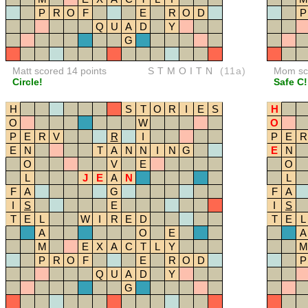
P
R
O
F
E
R
O
D
P
Q
U
A
D
Y
G
Matt scored 14 points
STMOITN
(11a)
Mom sco
Circle!
Safe C!
H
S
T
O
R
I
E
S
H
O
W
O
P
E
R
V
R
I
P
E
R
E
N
T
A
N
N
I
N
G
E
N
O
V
E
O
L
J
E
A
N
L
F
A
G
F
A
I
S
E
I
S
T
E
L
W
I
R
E
D
T
E
L
A
O
E
A
M
E
X
A
C
T
L
Y
M
P
R
O
F
E
R
O
D
P
Q
U
A
D
Y
G