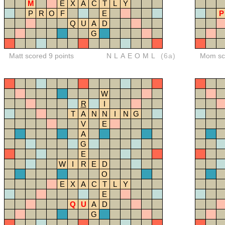
M
E
X
A
C
T
L
Y
P
R
O
F
E
P
Q
U
A
D
G
Matt scored 9 points
NLAEOML
(6a)
Mom sco
W
R
I
T
A
N
N
I
N
G
V
E
A
G
E
W
I
R
E
D
O
E
X
A
C
T
L
Y
E
Q
U
A
D
G