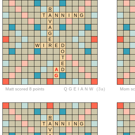
R
T
A
N
N
I
N
G
V
A
G
E
W
I
R
E
D
O
T
E
A
D
G
Matt scored 8 points
QGEIANW
(3a)
Mom sco
R
T
A
N
N
I
N
G
V