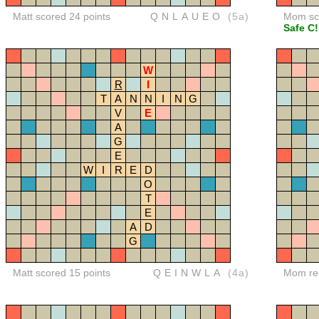
Matt scored 24 points
QNLAUEO
(5a)
Mom sco
Safe C!
W
R
I
T
A
N
N
I
N
G
V
E
A
G
E
W
I
R
E
D
O
T
E
A
D
G
Matt scored 15 points
QEINWLA
(4a)
Mom red