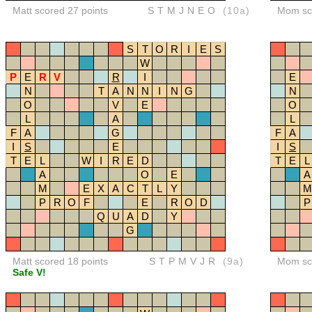
Matt scored 27 points
STMJNEO
(10a)
Mom sco
S
T
O
R
I
E
S
W
P
E
R
V
R
I
E
N
T
A
N
N
I
N
G
N
O
V
E
O
L
A
L
F
A
G
F
A
I
S
E
I
S
T
E
L
W
I
R
E
D
T
E
L
A
O
E
A
M
E
X
A
C
T
L
Y
M
P
R
O
F
E
R
O
D
P
Q
U
A
D
Y
G
Matt scored 18 points
STPMVJR
(9a)
Mom sco
Safe V!