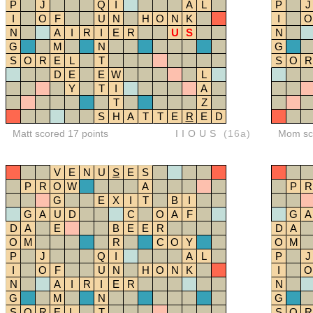
P
J
Q
I
A
L
P
J
I
O
F
U
N
H
O
N
K
I
O
N
A
I
R
I
E
R
U
S
N
G
M
N
G
S
O
R
E
L
T
S
O
R
D
E
E
W
L
Y
T
I
A
T
Z
S
H
A
T
T
E
R
E
D
Matt scored 17 points
IIOUS
(16a)
Mom sco
V
E
N
U
S
E
S
P
R
O
W
A
P
R
G
E
X
I
T
B
I
G
A
U
D
C
O
A
F
G
A
D
A
E
B
E
E
R
D
A
O
M
R
C
O
Y
O
M
P
J
Q
I
A
L
P
J
I
O
F
U
N
H
O
N
K
I
O
N
A
I
R
I
E
R
N
G
M
N
G
S
O
R
E
L
T
S
O
R