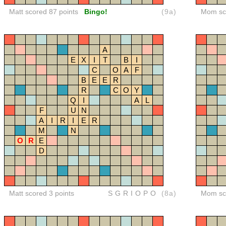
Matt scored 87 points
Bingo!
(9a)
Mom sco
A
E
X
I
T
B
I
C
O
A
F
B
E
E
R
R
C
O
Y
Q
I
A
L
F
U
N
A
I
R
I
E
R
M
N
O
R
E
D
Matt scored 3 points
SGRIOPO
(8a)
Mom sco