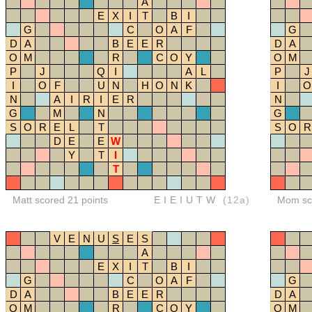
A
E
X
I
T
B
I
G
C
O
A
F
G
D
A
B
E
E
R
D
A
O
M
R
C
O
Y
O
M
P
J
Q
I
A
L
P
J
I
O
F
U
N
H
O
N
K
I
O
N
A
I
R
I
E
R
N
G
M
N
G
S
O
R
E
L
T
S
O
R
D
E
E
W
Y
T
I
T
Matt scored 21 points
EIEIUTW
(12a)
Mom sco
V
E
N
U
S
E
S
A
E
X
I
T
B
I
G
C
O
A
F
G
D
A
B
E
E
R
D
A
O
M
R
C
O
Y
O
M