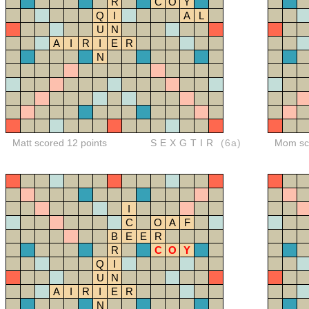
R
C
O
Y
Q
I
A
L
U
N
A
I
R
I
E
R
N
Matt scored 12 points
SEXGTIR
(6a)
Mom sco
I
C
O
A
F
B
E
E
R
R
C
O
Y
Q
I
U
N
A
I
R
I
E
R
N