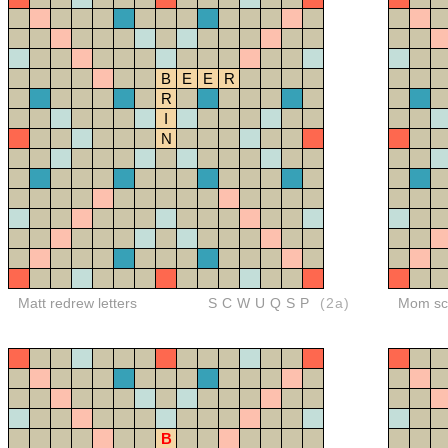
B
E
E
R
R
I
N
Matt redrew letters
SCWUQSP
(2a)
Mom sco
B