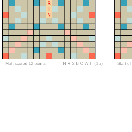
R
I
N
Matt scored 12 points
NRSBCWI
(1a)
Start of