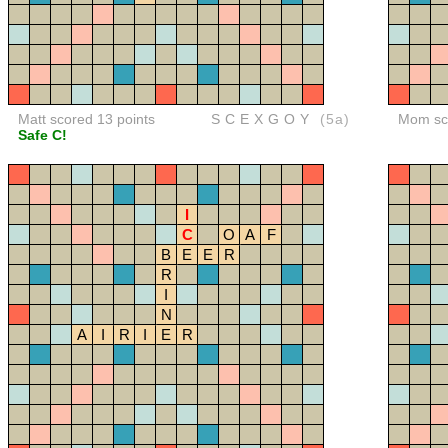
Matt scored 13 points
SCEXGOY
(5a)
Mom sco
Safe C!
I
C
O
A
F
B
E
E
R
R
I
N
A
I
R
I
E
R