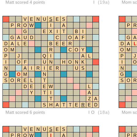
Matt scored 4 points
I
(19a)
Mom sco
V
E
N
U
S
E
S
P
R
O
W
I
A
P
R
G
E
X
I
T
B
I
G
A
U
D
C
O
A
F
G
A
D
A
L
E
B
E
E
R
D
A
L
O
M
R
C
O
Y
O
M
P
J
Q
I
A
L
P
J
I
O
F
U
N
H
O
N
K
I
O
N
A
I
R
I
E
R
U
S
N
G
O
M
N
G
S
O
R
E
L
T
S
O
R
D
E
E
W
L
Y
T
I
A
T
Z
A
S
H
A
T
T
E
R
E
D
Matt scored 6 points
IO
(18a)
Mom sco
V
E
N
U
S
E
S
P
R
O
W
I
A
P
R