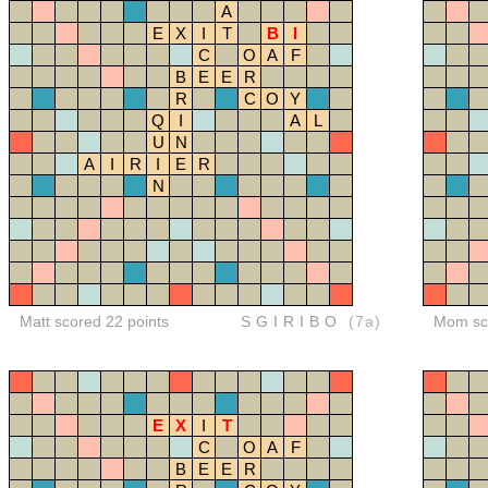
A
E
X
I
T
B
I
C
O
A
F
B
E
E
R
R
C
O
Y
Q
I
A
L
U
N
A
I
R
I
E
R
N
Matt scored 22 points
SGIRIBO
(7a)
Mom sco
E
X
I
T
C
O
A
F
B
E
E
R