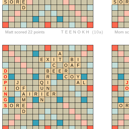
S
O
R
E
S
O
R
D
Matt scored 22 points
TEENOKH
(10a)
Mom sco
A
E
X
I
T
B
I
C
O
A
F
D
B
E
E
R
O
R
C
O
Y
P
J
Q
I
A
L
J
I
O
F
U
N
O
N
A
I
R
I
E
R
G
M
N
S
O
R
E
O
R
D