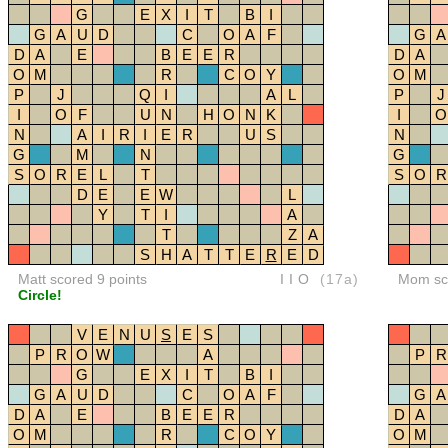
G
E
X
I
T
B
I
G
A
U
D
C
O
A
F
G
A
D
A
E
B
E
E
R
D
A
O
M
R
C
O
Y
O
M
P
J
Q
I
A
L
P
J
I
O
F
U
N
H
O
N
K
I
O
N
A
I
R
I
E
R
U
S
N
G
M
N
G
S
O
R
E
L
T
S
O
R
D
E
E
W
L
Y
T
I
A
T
Z
A
S
H
A
T
T
E
R
E
D
Matt scored 9 points
IIO
(17a)
Mom sco
Circle!
V
E
N
U
S
E
S
P
R
O
W
A
P
R
G
E
X
I
T
B
I
G
A
U
D
C
O
A
F
G
A
D
A
E
B
E
E
R
D
A
O
M
R
C
O
Y
O
M