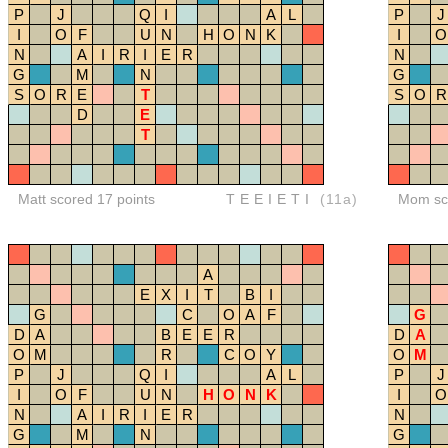
P
J
Q
I
A
L
P
J
I
O
F
U
N
H
O
N
K
I
O
N
A
I
R
I
E
R
N
G
M
N
G
S
O
R
E
T
S
O
R
D
E
T
Matt scored 17 points
TEEIETI
(11a)
Mom sco
A
E
X
I
T
B
I
G
C
O
A
F
G
D
A
B
E
E
R
D
A
O
M
R
C
O
Y
O
M
P
J
Q
I
A
L
P
J
I
O
F
U
N
H
O
N
K
I
O
N
A
I
R
I
E
R
N
G
M
N
G