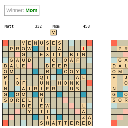
Winner:
Mom
Matt
332
Mom
458
V
V
E
N
U
S
E
S
P
R
O
W
I
A
I
P
R
G
E
X
I
T
B
I
N
G
A
U
D
C
O
A
F
G
A
D
A
L
E
B
E
E
R
D
A
L
O
M
R
C
O
Y
O
M
P
J
Q
I
A
L
P
J
I
O
F
U
N
H
O
N
K
I
O
N
A
I
R
I
E
R
U
S
N
G
O
M
N
G
O
S
O
R
E
L
T
S
O
R
D
E
E
W
L
Y
T
I
A
T
Z
A
S
H
A
T
T
E
R
E
D