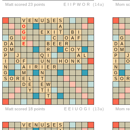
Matt scored 23 points
EIIPWOR
(14a)
Mom sco
V
E
N
U
S
E
S
O
A
G
E
X
I
T
B
I
G
U
C
O
A
F
G
D
A
E
B
E
E
R
D
A
O
M
R
C
O
Y
O
M
P
J
Q
I
A
L
P
J
I
O
F
U
N
H
O
N
K
I
O
N
A
I
R
I
E
R
N
G
M
N
G
S
O
R
E
L
T
S
O
R
D
E
E
W
Y
T
I
T
Matt scored 18 points
EEIUOGI
(13a)
Mom red
V
E
N
U
S
E
S