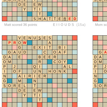
D
E
E
W
Y
T
I
T
S
H
A
T
T
E
R
E
D
Matt scored 36 points
EIIOUDS
(15a)
Mom sco
V
E
N
U
S
E
S
P
R
O
W
A
G
E
X
I
T
B
I
G
A
U
D
C
O
A
F
G
A
D
A
E
B
E
E
R
D
A
O
M
R
C
O
Y
O
M
P
J
Q
I
A
L
P
J
I
O
F
U
N
H
O
N
K
I
O
N
A
I
R
I
E
R
N
G
M
N
G
S
O
R
E
L
T
S
O
R
D
E
E
W
Y
T
I
T