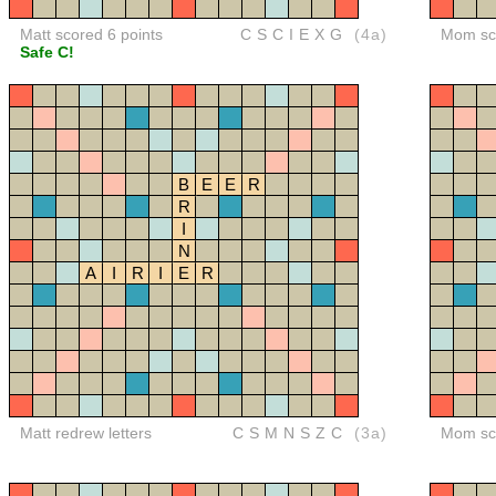
Matt scored 6 points
CSCIEXG
(4a)
Mom sco
Safe C!
B
E
E
R
R
I
N
A
I
R
I
E
R
Matt redrew letters
CSMNSZC
(3a)
Mom sco