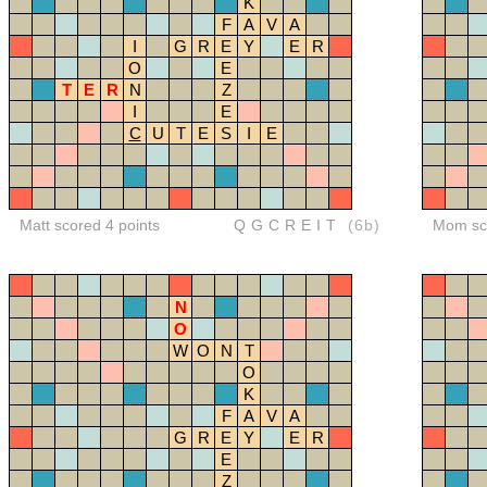
K
F
A
V
A
I
G
R
E
Y
E
R
O
E
T
E
R
N
Z
I
E
C
U
T
E
S
I
E
Matt scored 4 points
QGCREIT
(6b)
Mom sco
N
O
W
O
N
T
O
K
F
A
V
A
G
R
E
Y
E
R
E
Z