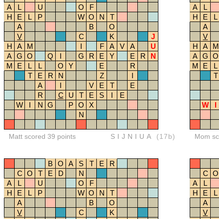
A
L
U
O
F
A
L
H
E
L
P
W
O
N
T
H
E
L
A
B
O
A
V
C
K
J
V
H
A
M
I
F
A
V
A
U
H
A
M
A
G
O
Q
I
G
R
E
Y
E
R
N
A
G
O
M
E
L
L
O
Y
E
R
M
E
L
T
E
R
N
Z
I
T
A
I
V
E
T
E
R
C
U
T
E
S
I
E
W
I
N
G
P
O
X
W
I
N
Matt scored 39 points
SIJNIUA
(17b)
Mom sco
B
O
A
S
T
E
R
C
O
T
E
D
N
C
O
A
L
U
O
F
A
L
H
E
L
P
W
O
N
T
H
E
L
A
B
O
A
V
C
K
V