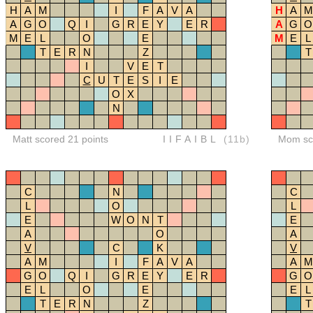
H
A
M
I
F
A
V
A
H
A
M
A
G
O
Q
I
G
R
E
Y
E
R
A
G
O
M
E
L
O
E
M
E
L
T
E
R
N
Z
T
I
V
E
T
C
U
T
E
S
I
E
O
X
N
Matt scored 21 points
IIFAIBL
(11b)
Mom sco
C
N
C
L
O
L
E
W
O
N
T
E
A
O
A
V
C
K
V
A
M
I
F
A
V
A
A
M
G
O
Q
I
G
R
E
Y
E
R
G
O
E
L
O
E
E
L
T
E
R
N
Z
T