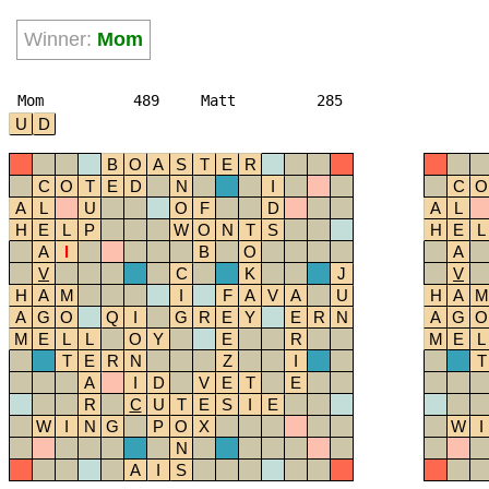
Winner:
Mom
Mom
489
Matt
285
U
D
B
O
A
S
T
E
R
C
O
T
E
D
N
I
C
O
A
L
U
O
F
D
A
L
H
E
L
P
W
O
N
T
S
H
E
L
A
I
B
O
A
V
C
K
J
V
H
A
M
I
F
A
V
A
U
H
A
M
A
G
O
Q
I
G
R
E
Y
E
R
N
A
G
O
M
E
L
L
O
Y
E
R
M
E
L
T
E
R
N
Z
I
T
A
I
D
V
E
T
E
R
C
U
T
E
S
I
E
W
I
N
G
P
O
X
W
I
N
A
I
S