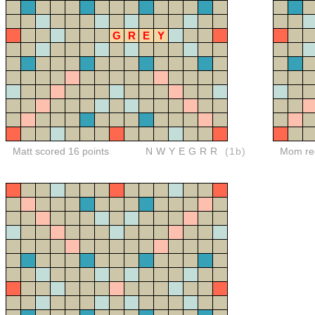
G
R
E
Y
Matt scored 16 points
NWYEGRR
(1b)
Mom red