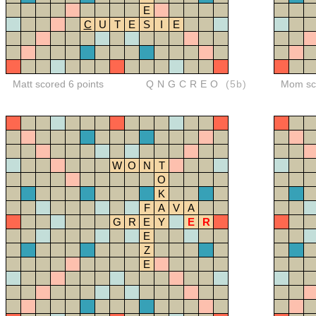
E
C
U
T
E
S
I
E
Matt scored 6 points
QNGCREO
(5b)
Mom sco
W
O
N
T
O
K
F
A
V
A
G
R
E
Y
E
R
E
Z
E