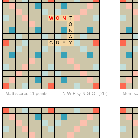
W
O
N
T
O
K
A
G
R
E
Y
Matt scored 11 points
NWRQNGO
(2b)
Mom sco