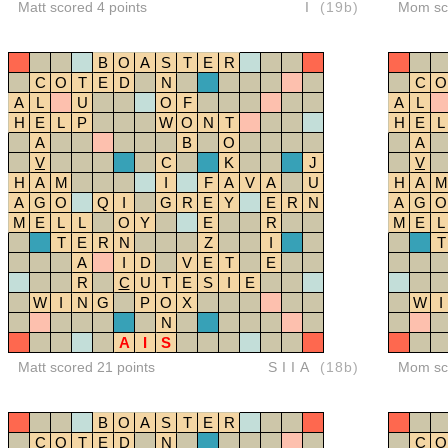
Matt scored 4 points
I
(19b)
Mom sco
B
O
A
S
T
E
R
C
O
T
E
D
N
C
O
A
L
U
O
F
A
L
H
E
L
P
W
O
N
T
H
E
L
A
B
O
A
V
C
K
J
V
H
A
M
I
F
A
V
A
U
H
A
M
A
G
O
Q
I
G
R
E
Y
E
R
N
A
G
O
M
E
L
L
O
Y
E
R
M
E
L
T
E
R
N
Z
I
T
A
I
D
V
E
T
E
R
C
U
T
E
S
I
E
W
I
N
G
P
O
X
W
I
N
A
I
S
Matt scored 21 points
SIIA
(18b)
Mom sco
B
O
A
S
T
E
R
C
O
T
E
D
N
C
O