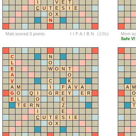
I
V
E
T
C
U
T
E
S
I
E
O
X
N
Matt scored 3 points
IIFAIBN
(10b)
Mom sco
Safe V!
C
N
L
O
E
W
O
N
T
A
O
V
C
K
A
M
I
F
A
V
A
A
M
G
O
Q
I
G
R
E
Y
E
R
O
E
L
O
E
L
T
E
R
N
Z
T
I
E
C
U
T
E
S
I
E
O
X