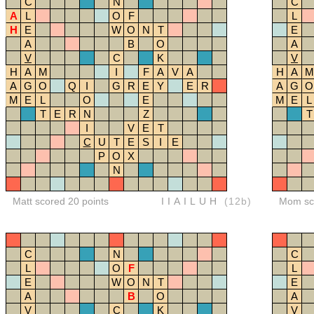
C
N
C
A
L
O
F
L
H
E
W
O
N
T
E
A
B
O
A
V
C
K
V
H
A
M
I
F
A
V
A
H
A
M
A
G
O
Q
I
G
R
E
Y
E
R
A
G
O
M
E
L
O
E
M
E
L
T
E
R
N
Z
T
I
V
E
T
C
U
T
E
S
I
E
P
O
X
N
Matt scored 20 points
IIAILUH
(12b)
Mom sco
C
N
C
L
O
F
L
E
W
O
N
T
E
A
B
O
A
V
C
K
V