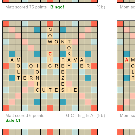
Matt scored 75 points
Bingo!
(9b)
Mom sco
N
O
W
O
N
T
O
C
K
A
M
I
F
A
V
A
A
M
O
Q
I
G
R
E
Y
E
R
O
L
O
E
L
T
E
R
N
Z
T
I
E
C
U
T
E
S
I
E
Matt scored 6 points
GCIE_EA
(8b)
Mom sco
Safe C!