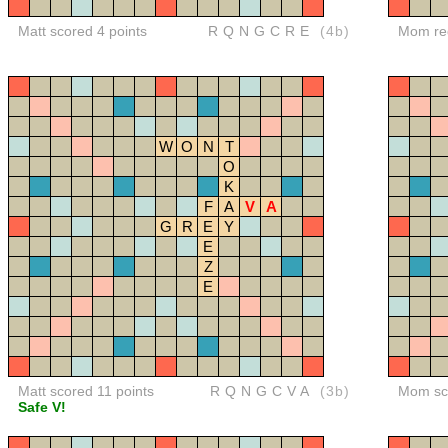
Matt scored 4 points
RQNGCRE
(4b)
Mom red
W
O
N
T
O
K
F
A
V
A
G
R
E
Y
E
Z
E
Matt scored 11 points
RQNGCVA
(3b)
Mom sco
Safe V!