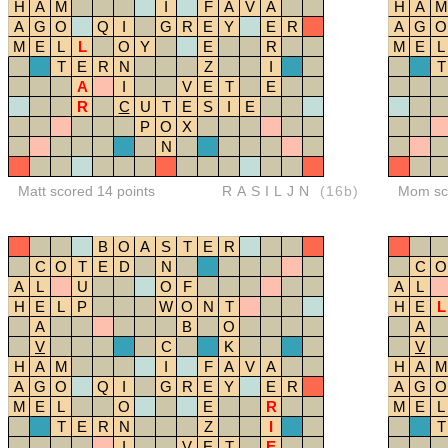
H
A
M
I
F
A
V
A
H
A
M
A
G
O
Q
I
G
R
E
Y
E
R
A
G
O
M
E
L
L
O
Y
E
R
M
E
L
T
E
R
N
Z
I
T
A
I
V
E
T
E
R
C
U
T
E
S
I
E
P
O
X
N
Matt scored 14 points
RASILJN
(16b)
Mom sco
B
O
A
S
T
E
R
C
O
T
E
D
N
C
O
A
L
U
O
F
A
L
H
E
L
P
W
O
N
T
H
E
L
A
B
O
A
V
C
K
V
H
A
M
I
F
A
V
A
H
A
M
A
G
O
Q
I
G
R
E
Y
E
R
A
G
O
M
E
L
O
E
R
M
E
L
T
E
R
N
Z
I
T
I
V
E
T
E