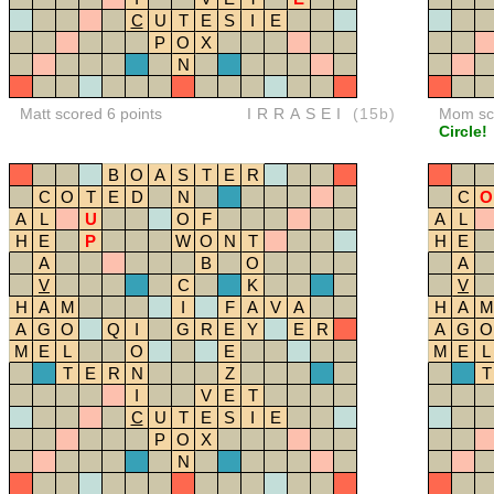
C
U
T
E
S
I
E
P
O
X
N
Matt scored 6 points
IRRASEI
(15b)
Mom sco
Circle!
B
O
A
S
T
E
R
C
O
T
E
D
N
C
O
A
L
U
O
F
A
L
H
E
P
W
O
N
T
H
E
A
B
O
A
V
C
K
V
H
A
M
I
F
A
V
A
H
A
M
A
G
O
Q
I
G
R
E
Y
E
R
A
G
O
M
E
L
O
E
M
E
L
T
E
R
N
Z
T
I
V
E
T
C
U
T
E
S
I
E
P
O
X
N