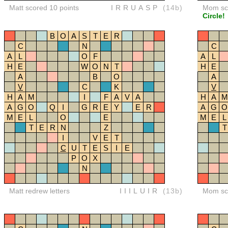
Matt scored 10 points
IRRUASP
(14b)
Mom sco
Circle!
B
O
A
S
T
E
R
C
N
C
A
L
O
F
A
L
H
E
W
O
N
T
H
E
A
B
O
A
V
C
K
V
H
A
M
I
F
A
V
A
H
A
M
A
G
O
Q
I
G
R
E
Y
E
R
A
G
O
M
E
L
O
E
M
E
L
T
E
R
N
Z
T
I
V
E
T
C
U
T
E
S
I
E
P
O
X
N
Matt redrew letters
IIILUIR
(13b)
Mom sco