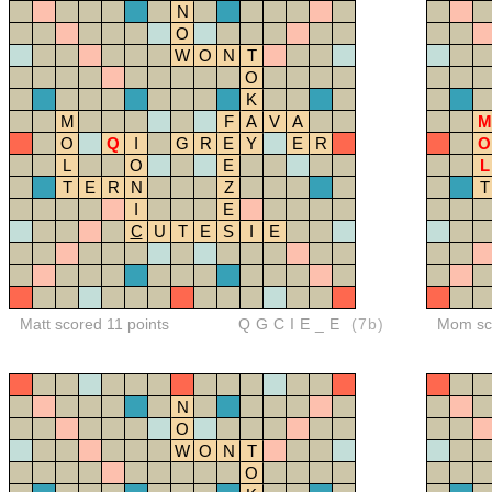
N
O
W
O
N
T
O
K
M
F
A
V
A
M
O
Q
I
G
R
E
Y
E
R
O
L
O
E
L
T
E
R
N
Z
T
I
E
C
U
T
E
S
I
E
Matt scored 11 points
QGCIE_E
(7b)
Mom sco
N
O
W
O
N
T
O