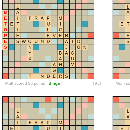
L
L
M
A
A
E
I
F
R
A
P
M
I
T
E
T
U
I
E
T
O
I
L
C
I
P
E
E
V
E
R
E
E
S
W
O
U
N
D
A
I
D
S
S
N
J
O
N
Y
B
A
G
X
A
U
A
H
V
G
T
I
N
D
E
R
S
Matt scored 95 points
Bingo!
(9a)
Mom sco
L
L
A
A
I
F
R
A
P
M
I
E
T
U
I
E
T