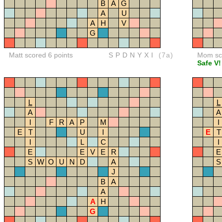
B
A
G
A
U
A
H
V
G
Matt scored 6 points
SPDNYXI
(7a)
Mom sco
Safe V!
L
L
A
A
I
F
R
A
P
M
I
E
T
U
I
E
T
I
L
C
I
E
E
V
E
R
E
S
W
O
U
N
D
A
S
J
B
A
A
A
H
G