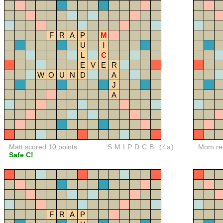
F
R
A
P
M
U
I
L
C
E
V
E
R
W
O
U
N
D
A
J
A
Matt scored 10 points
SMIPDCB
(4a)
Mom red
Safe C!
F
R
A
P