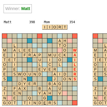
Winner:
Matt
Matt
398
Mom
354
I
I
O
R
T
A
H
L
T
O
L
M
A
L
E
E
O
W
M
A
E
I
F
R
A
P
M
U
C
K
A
E
I
T
E
T
U
I
O
I
T
E
T
O
I
L
C
L
L
O
I
P
E
E
V
E
R
E
P
E
E
S
W
O
U
N
D
A
I
D
R
E
S
S
N
J
O
N
S
S
D
Y
E
R
B
A
G
Z
F
A
X
B
A
U
Z
F
I
E
N
Y
A
H
V
I
E
N
E
Q
G
N
E
G
O
T
T
I
N
D
E
R
S
G
O
T