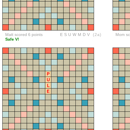
Matt scored 6 points
ESUWMDV
(2a)
Mom sco
Safe V!
P
U
L
E