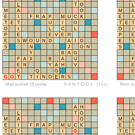
L
T
O
L
M
A
O
M
A
E
I
F
R
A
P
M
U
C
K
E
I
T
E
T
U
I
O
T
E
T
O
I
L
C
L
O
I
P
E
E
V
E
R
P
E
E
S
W
O
U
N
D
A
I
D
E
S
S
N
J
O
N
S
Y
B
A
G
F
A
X
B
A
U
F
E
N
Y
A
H
V
E
E
Q
G
E
G
O
T
T
I
N
D
E
R
S
Matt scored 19 points
SANTOGL
(14a)
Mom sco
A
H
L
T
O
L
M
A
O
M
A
E
I
F
R
A
P
M
U
C
K
E
I
T
E
T
U
I
O
T
E
T