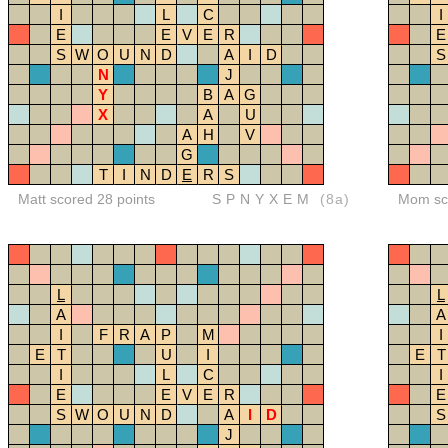
I
L
C
I
E
E
V
E
R
E
S
W
O
U
N
D
A
I
D
S
N
J
Y
B
A
G
X
A
U
A
H
V
G
T
I
N
D
E
R
S
Matt scored 28 points
SPNYXEM
(8a)
Mom sco
L
L
A
A
I
F
R
A
P
M
I
E
T
U
I
E
T
I
L
C
I
E
E
V
E
R
E
S
W
O
U
N
D
A
I
D
S
J