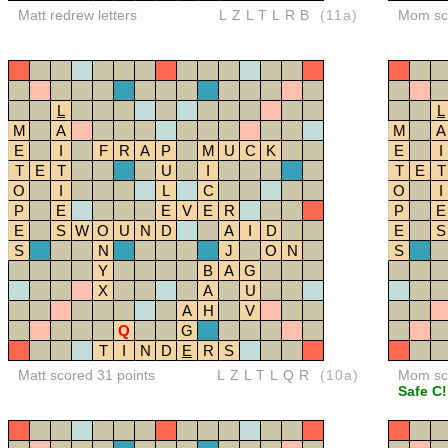
Matt redrew letters
LZLTLRB
(11a)
Mom sco
L
L
M
A
M
A
E
I
F
R
A
P
M
U
C
K
E
I
T
E
T
U
I
T
E
T
O
I
L
C
O
I
P
E
E
V
E
R
P
E
E
S
W
O
U
N
D
A
I
D
E
S
S
N
J
O
N
S
Y
B
A
G
X
A
U
A
H
V
Q
G
T
I
N
D
E
R
S
Matt scored 31 points
LZLTLQR
(10a)
Mom sco
Safe C!