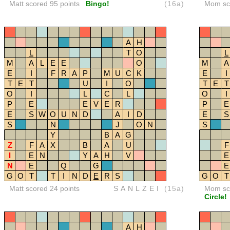
Matt scored 95 points
Bingo!
(16a)
Mom sco
A
H
L
T
O
L
M
A
L
E
E
O
M
A
E
I
F
R
A
P
M
U
C
K
E
I
T
E
T
U
I
O
T
E
T
O
I
L
C
L
O
I
P
E
E
V
E
R
P
E
E
S
W
O
U
N
D
A
I
D
E
S
S
N
J
O
N
S
Y
B
A
G
Z
F
A
X
B
A
U
F
I
E
N
Y
A
H
V
E
N
E
Q
G
E
G
O
T
T
I
N
D
E
R
S
G
O
T
Matt scored 24 points
SANLZEI
(15a)
Mom sco
Circle!
A
H