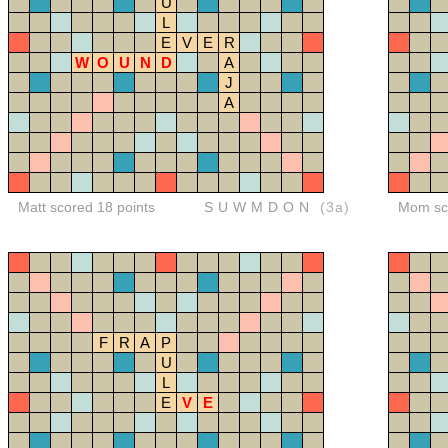
U
L
E
V
E
R
W
O
U
N
D
A
J
A
Matt scored 18 points
SUWMDON
(3a)
Mom sco
F
R
A
P
U
L
E
V
E