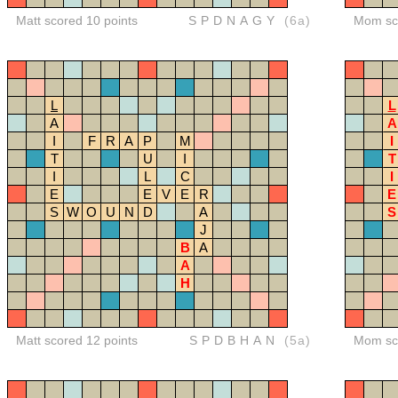
Matt scored 10 points
SPDNAGY
(6a)
Mom sco
L
L
A
A
I
F
R
A
P
M
I
T
U
I
T
I
L
C
I
E
E
V
E
R
E
S
W
O
U
N
D
A
S
J
B
A
A
H
Matt scored 12 points
SPDBHAN
(5a)
Mom sco