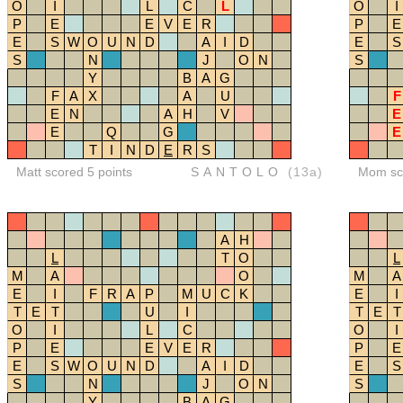
O
I
L
C
L
O
I
P
E
E
V
E
R
P
E
E
S
W
O
U
N
D
A
I
D
E
S
S
N
J
O
N
S
Y
B
A
G
F
A
X
A
U
F
E
N
A
H
V
E
E
Q
G
E
T
I
N
D
E
R
S
Matt scored 5 points
SANTOLO
(13a)
Mom sco
A
H
L
T
O
L
M
A
O
M
A
E
I
F
R
A
P
M
U
C
K
E
I
T
E
T
U
I
T
E
T
O
I
L
C
O
I
P
E
E
V
E
R
P
E
E
S
W
O
U
N
D
A
I
D
E
S
S
N
J
O
N
S
Y
B
A
G