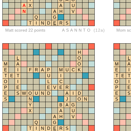
A
X
A
U
N
A
H
V
Q
G
T
I
N
D
E
R
S
Matt scored 22 points
ASANNTO
(12a)
Mom sco
H
L
O
L
M
A
O
M
A
E
I
F
R
A
P
M
U
C
K
E
I
T
E
T
U
I
T
E
T
O
I
L
C
O
I
P
E
E
V
E
R
P
E
E
S
W
O
U
N
D
A
I
D
E
S
S
N
J
O
N
S
Y
B
A
G
X
A
U
A
H
V
Q
G
T
I
N
D
E
R
S