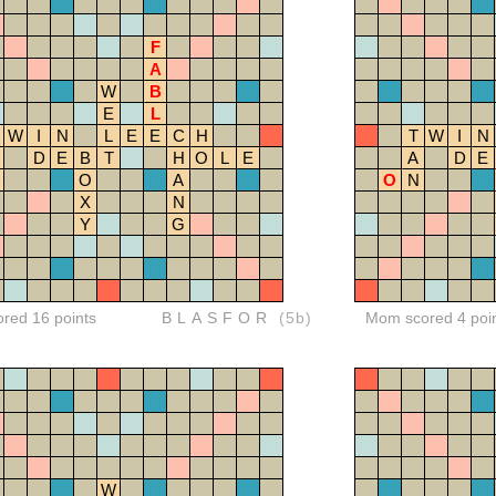
F
A
W
B
E
L
W
I
N
L
E
E
C
H
T
W
I
N
D
E
B
T
H
O
L
E
A
D
E
O
A
O
N
X
N
Y
G
ored 16 points
BLASFOR
(5b)
Mom scored 4 poi
W