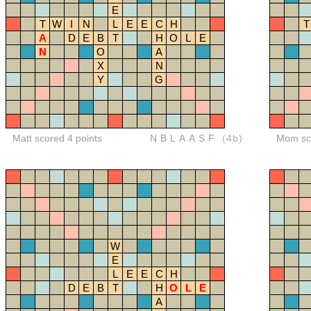
E
T
W
I
N
L
E
E
C
H
T
A
D
E
B
T
H
O
L
E
N
O
A
X
N
Y
G
Matt scored 4 points
NBLAASF
(4b)
Mom sco
W
E
L
E
E
C
H
D
E
B
T
H
O
L
E
A