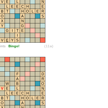
V
E
L
N
L
E
E
C
H
E
B
T
H
O
L
E
R
O
A
S
X
N
Y
G
G
I
T
E
I
V
E
Y
S
ints
Bingo!
(11a)
F
D
A
R
W
B
O
V
E
L
N
L
E
E
C
H
E
B
T
H
O
L
E
R
O
A
S
X
N