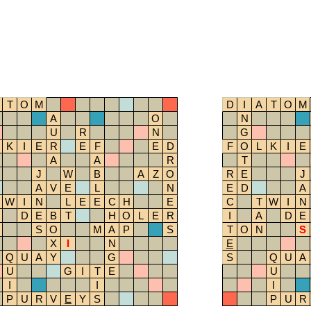
T
O
M
D
I
A
T
O
M
A
O
N
U
R
N
G
K
I
E
R
E
F
E
D
F
O
L
K
I
E
A
A
R
T
J
W
B
A
Z
O
R
E
J
A
V
E
L
N
E
D
A
W
I
N
L
E
E
C
H
E
C
T
W
I
N
D
E
B
T
H
O
L
E
R
I
A
D
E
S
O
M
A
P
S
T
O
N
S
X
I
N
E
Q
U
A
Y
G
S
Q
U
A
U
G
I
T
E
U
I
I
I
P
U
R
V
E
Y
S
P
U
R