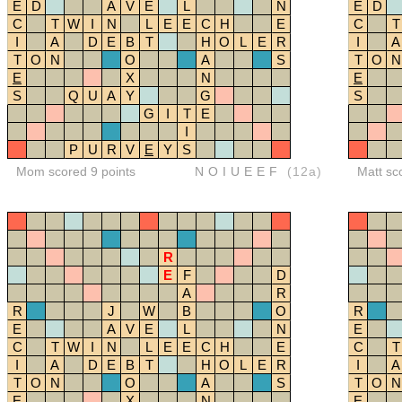
E
D
A
V
E
L
N
E
D
C
T
W
I
N
L
E
E
C
H
E
C
T
I
A
D
E
B
T
H
O
L
E
R
I
A
T
O
N
O
A
S
T
O
N
E
X
N
E
S
Q
U
A
Y
G
S
G
I
T
E
I
P
U
R
V
E
Y
S
Mom scored 9 points
NOIUEEF
(12a)
Matt sc
R
E
F
D
A
R
R
J
W
B
O
R
E
A
V
E
L
N
E
C
T
W
I
N
L
E
E
C
H
E
C
T
I
A
D
E
B
T
H
O
L
E
R
I
A
T
O
N
O
A
S
T
O
N
E
X
N
E