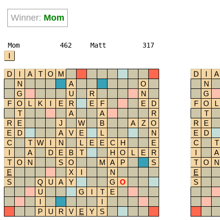
Winner:
Mom
Mom
462
Matt
317
I
D
I
A
T
O
M
D
I
A
N
A
O
N
G
U
R
N
G
F
O
L
K
I
E
R
E
F
E
D
F
O
L
T
A
A
R
T
R
E
J
W
B
A
Z
O
R
E
E
D
A
V
E
L
N
E
D
C
T
W
I
N
L
E
E
C
H
E
C
T
I
A
D
E
B
T
H
O
L
E
R
I
A
T
O
N
S
O
M
A
P
S
T
O
N
E
X
I
N
E
S
Q
U
A
Y
G
O
S
U
G
I
T
E
I
I
P
U
R
V
E
Y
S