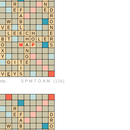
R
N
E
F
E
D
A
R
W
B
O
V
E
L
N
L
E
E
C
H
E
B
T
H
O
L
E
R
O
M
A
P
S
X
N
Y
G
G
I
T
E
I
V
E
Y
S
nts
SPMTOAM
(12b)
R
E
F
D
A
R
W
B
O