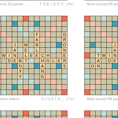
ored 18 points
TSEIGPU
(8b)
Mom scored 80 po
F
D
A
R
J
W
B
O
J
A
E
L
N
A
W
I
N
L
E
E
C
H
E
T
W
I
N
D
E
B
T
H
O
L
E
R
A
D
E
O
A
S
O
N
X
N
Y
G
rew letters
SIUEIU_
(7a)
Matt scored 88 poi