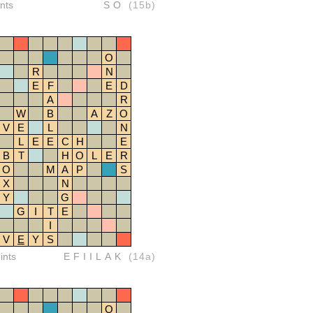
nts
SO
(15b)
O
R
N
E
F
E
D
A
R
W
B
A
Z
O
V
E
L
N
L
E
E
C
H
E
B
T
H
O
L
E
R
O
M
A
P
S
X
N
Y
G
G
I
T
E
I
V
E
Y
S
ints
EFIILAK
(14a)
O