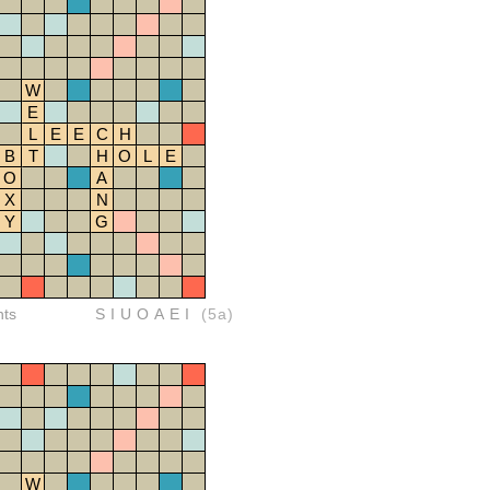
W
E
L
E
E
C
H
B
T
H
O
L
E
O
A
X
N
Y
G
nts
SIUOAEI
(5a)
W