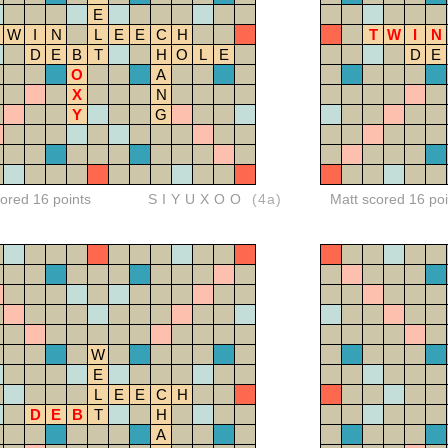
E
W
I
N
L
E
E
C
H
T
W
I
N
D
E
B
T
H
O
L
E
D
E
O
A
X
N
Y
G
red 16 points
SIYUXOO
(4a)
Matt scored 16 poi
W
E
L
E
E
C
H
D
E
B
T
H
A