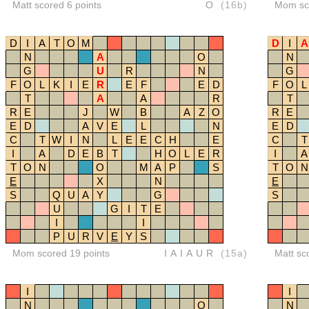
Matt scored 6 points
O
(16b)
Mom sco
D
I
A
T
O
M
D
I
A
N
A
O
N
G
U
R
N
G
F
O
L
K
I
E
R
E
F
E
D
F
O
L
T
A
A
R
T
R
E
J
W
B
A
Z
O
R
E
E
D
A
V
E
L
N
E
D
C
T
W
I
N
L
E
E
C
H
E
C
T
I
A
D
E
B
T
H
O
L
E
R
I
A
T
O
N
O
M
A
P
S
T
O
N
E
X
N
E
S
Q
U
A
Y
G
S
U
G
I
T
E
I
I
P
U
R
V
E
Y
S
Mom scored 19 points
IAIAUR
(15a)
Matt sc
I
I
N
O
N