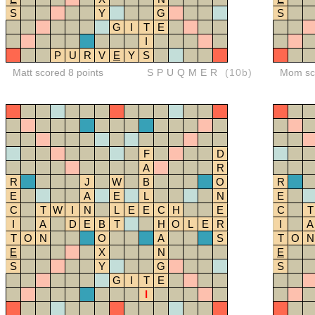
S
Y
G
S
G
I
T
E
I
P
U
R
V
E
Y
S
Matt scored 8 points
SPUQMER
(10b)
Mom sco
F
D
A
R
R
J
W
B
O
R
E
A
E
L
N
E
C
T
W
I
N
L
E
E
C
H
E
C
T
I
A
D
E
B
T
H
O
L
E
R
I
A
T
O
N
O
A
S
T
O
N
E
X
N
E
S
Y
G
S
G
I
T
E
I