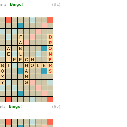
ints
Bingo!
(8a)
F
D
A
R
W
B
O
E
L
N
L
E
E
C
H
E
B
T
H
O
L
E
R
O
A
S
X
N
Y
G
nts
Bingo!
(6b)