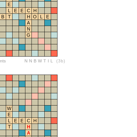
E
L
E
E
C
H
B
T
H
O
L
E
A
N
G
nts
NNBWTIL
(3b)
W
E
L
E
E
C
H
T
H
A