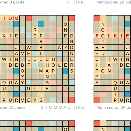
red 9 points
II
(16a)
Matt scored 18 poi
T
O
M
I
O
N
R
N
G
K
I
E
E
F
E
D
F
O
L
K
I
E
A
R
T
J
W
B
A
Z
O
R
E
J
A
V
E
L
N
E
D
A
W
I
N
L
E
E
C
H
E
C
T
W
I
N
D
E
B
T
H
O
L
E
R
I
A
D
E
O
M
A
P
S
T
O
N
X
N
E
Q
U
A
Y
G
S
Q
U
A
U
G
I
T
E
U
I
I
I
P
U
R
V
E
Y
S
P
U
R
ored 30 points
STOMOAD
(14b)
Mom scored 34 po
I
O
N