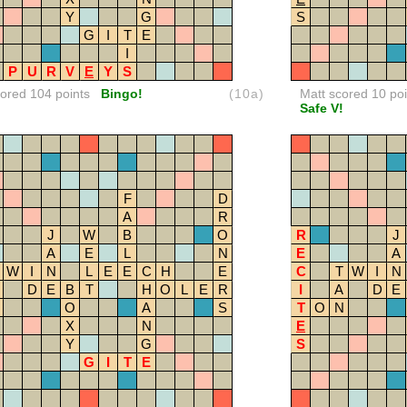
Y
G
S
G
I
T
E
I
P
U
R
V
E
Y
S
red 104 points
Bingo!
(10a)
Matt scored 10 poi
Safe V!
F
D
A
R
J
W
B
O
R
J
A
E
L
N
E
A
W
I
N
L
E
E
C
H
E
C
T
W
I
N
D
E
B
T
H
O
L
E
R
I
A
D
E
O
A
S
T
O
N
X
N
E
Y
G
S
G
I
T
E