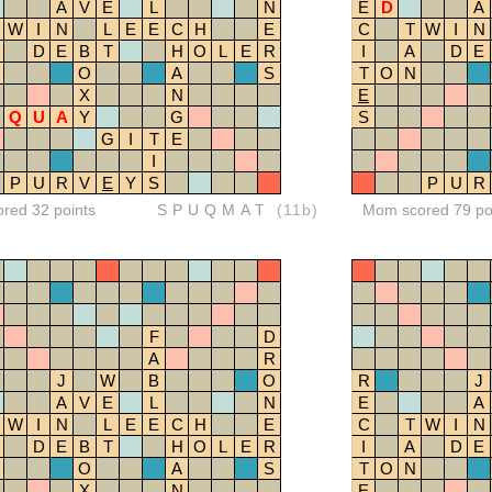
A
V
E
L
N
E
D
A
W
I
N
L
E
E
C
H
E
C
T
W
I
N
D
E
B
T
H
O
L
E
R
I
A
D
E
O
A
S
T
O
N
X
N
E
Q
U
A
Y
G
S
G
I
T
E
I
P
U
R
V
E
Y
S
P
U
R
ored 32 points
SPUQMAT
(11b)
Mom scored 79 po
F
D
A
R
J
W
B
O
R
J
A
V
E
L
N
E
A
W
I
N
L
E
E
C
H
E
C
T
W
I
N
D
E
B
T
H
O
L
E
R
I
A
D
E
O
A
S
T
O
N
X
N
E