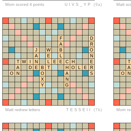
Mom scored 4 points
UIVS_YP
(9a)
Matt sc
F
D
A
R
J
W
B
O
A
E
L
N
T
W
I
N
L
E
E
C
H
E
T
A
D
E
B
T
H
O
L
E
R
A
O
N
O
A
S
O
N
X
N
Y
G
Matt redrew letters
TESSEII
(7b)
Mom red