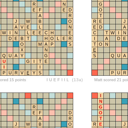
R
N
G
E
F
E
D
O
A
R
T
J
W
B
O
R
E
J
A
V
E
L
N
E
D
A
W
I
N
L
E
E
C
H
E
C
T
W
I
N
D
E
B
T
H
O
L
E
R
I
A
D
E
O
M
A
P
S
T
O
N
X
N
E
Q
U
A
Y
G
S
Q
U
A
U
G
I
T
E
I
I
P
U
R
V
E
Y
S
P
U
R
red 15 points
IUEFIIL
(13a)
Matt scored 21 poi
I
N
R
G
E
F
D
O
A
R
T
J
W
B
O
R
E
J