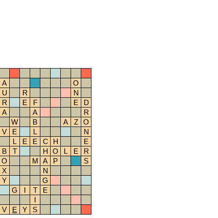
A
O
U
R
N
R
E
F
E
D
A
A
R
W
B
A
Z
O
V
E
L
N
L
E
E
C
H
E
B
T
H
O
L
E
R
O
M
A
P
S
X
N
Y
G
G
I
T
E
I
V
E
Y
S