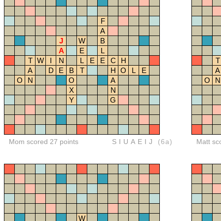
F
A
J
W
B
A
E
L
T
W
I
N
L
E
E
C
H
T
A
D
E
B
T
H
O
L
E
A
O
N
O
A
O
N
X
N
Y
G
Mom scored 27 points
SIUAEIJ
(6a)
Matt sc
W