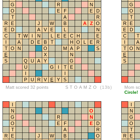
G
R
N
G
O
E
F
E
D
O
T
A
R
T
R
E
J
W
B
A
Z
O
R
E
E
D
A
V
E
L
N
E
D
C
T
W
I
N
L
E
E
C
H
E
C
T
I
A
D
E
B
T
H
O
L
E
R
I
A
T
O
N
O
M
A
P
S
T
O
N
E
X
N
E
S
Q
U
A
Y
G
S
U
G
I
T
E
I
I
P
U
R
V
E
Y
S
Matt scored 32 points
STOAMZO
(13b)
Mom sco
Circle!
I
I
N
O
N
G
R
N
G
O
E
F
E
D
O
T
A
R
T
R
E
J
W
B
O
R
E