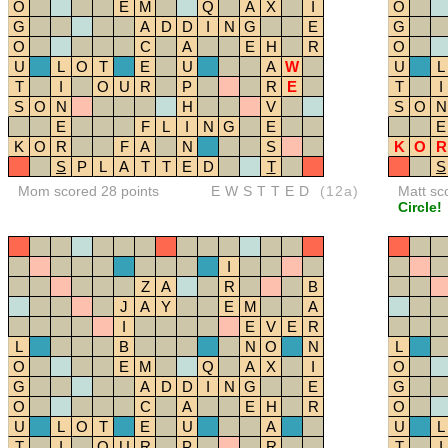
O
E
M
Q
A
X
I
O
G
A
D
D
I
N
G
E
G
O
C
A
E
H
R
O
U
L
O
T
E
U
A
W
U
L
T
I
O
U
R
P
R
E
T
I
S
O
N
H
V
S
O
N
E
F
L
I
N
G
E
E
K
O
R
F
A
N
S
K
O
R
S
P
L
A
T
T
E
D
T
S
Mom scored 28 points
EWSTTED
(12a)
Matt sc
Circle!
I
Z
A
R
B
J
A
Y
E
M
A
I
E
V
E
R
L
B
N
O
N
L
O
E
M
Q
A
X
I
O
G
A
D
D
I
N
G
E
G
O
C
A
E
H
R
O
U
L
O
T
E
U
A
U
L
T
I
O
U
R
P
R
T
I