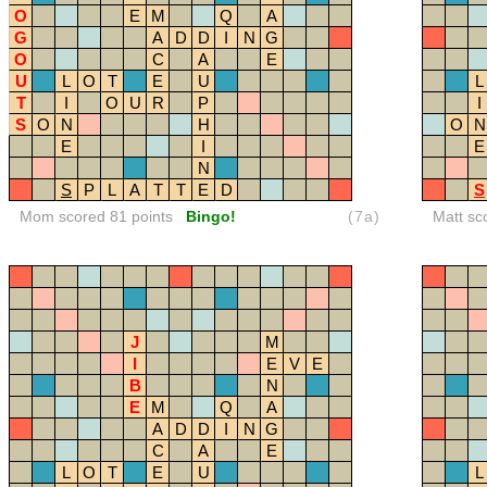
O
E
M
Q
A
G
A
D
D
I
N
G
O
C
A
E
U
L
O
T
E
U
L
T
I
O
U
R
P
I
S
O
N
H
O
N
E
I
E
N
S
P
L
A
T
T
E
D
S
Mom scored 81 points
Bingo!
(7a)
Matt sc
J
M
I
E
V
E
B
N
E
M
Q
A
A
D
D
I
N
G
C
A
E
L
O
T
E
U
L