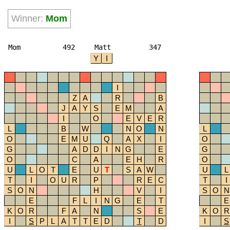
Winner:
Mom
Mom
492
Matt
347
Y
I
I
Z
A
R
B
J
A
Y
S
E
M
A
I
O
E
V
E
R
L
B
W
N
O
N
L
O
E
M
U
Q
A
X
I
O
G
A
D
D
I
N
G
E
G
O
C
A
E
H
R
O
U
L
O
T
E
U
T
S
A
W
U
L
T
I
O
U
R
P
R
E
C
T
I
S
O
N
H
V
I
S
O
N
E
F
L
I
N
G
E
T
E
K
O
R
F
A
N
S
E
K
O
R
I
S
P
L
A
T
T
E
D
T
D
I
S