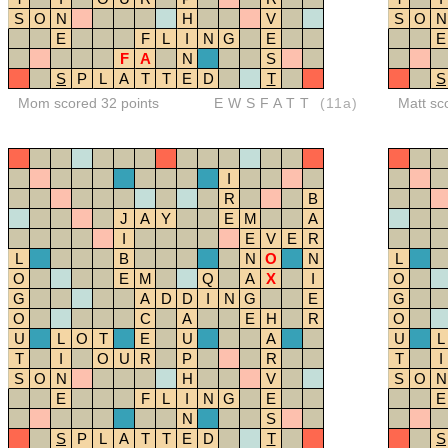
S
O
N
H
V
S
O
N
E
F
L
I
N
G
E
E
F
A
N
S
S
P
L
A
T
T
E
D
T
S
Mom scored 32 points
EWSFATT
(11a)
Matt sc
I
R
B
J
A
Y
E
M
A
I
E
V
E
R
L
B
N
O
N
L
O
E
M
Q
A
X
I
O
G
A
D
D
I
N
G
E
G
O
C
A
E
H
R
O
U
L
O
T
E
U
A
U
L
T
I
O
U
R
P
R
T
I
S
O
N
H
V
S
O
N
E
F
L
I
N
G
E
E
N
S
S
P
L
A
T
T
E
D
T
S