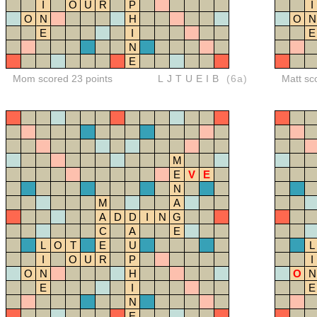
I
O
U
R
P
I
O
N
H
O
N
E
I
E
N
E
Mom scored 23 points
LJTUEIB
(6a)
Matt sc
M
E
V
E
N
M
A
A
D
D
I
N
G
C
A
E
L
O
T
E
U
L
I
O
U
R
P
I
O
N
H
O
N
E
I
E
N
E