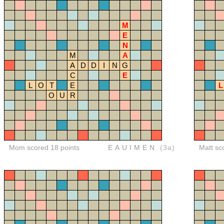
M
E
N
M
A
A
D
D
I
N
G
C
E
L
O
T
E
L
O
U
R
Mom scored 18 points
EAUIMEN
(3a)
Matt sc