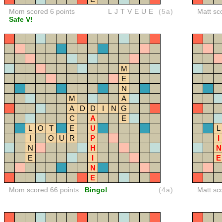
Mom scored 6 points
LJTVEUE
(5a)
Matt sc
Safe V!
M
E
N
M
A
A
D
D
I
N
G
C
A
E
L
O
T
E
U
L
I
O
U
R
P
I
N
H
N
E
I
E
N
E
Mom scored 66 points
Bingo!
(4a)
Matt sc