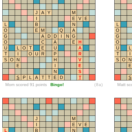
J
A
Y
M
I
E
V
E
L
B
N
L
O
E
M
Q
A
O
G
A
D
D
I
N
G
G
O
C
A
E
H
O
U
L
O
T
E
U
A
U
L
T
I
O
U
R
P
R
T
I
S
O
N
H
V
S
O
N
E
I
E
E
N
S
S
P
L
A
T
T
E
D
T
S
Mom scored 91 points
Bingo!
(8a)
Matt sc
J
M
I
E
V
E
L
B
N