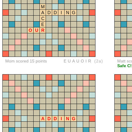
M
A
D
D
I
N
G
C
E
O
U
R
Mom scored 15 points
EUAUOIR
(2a)
Matt sc
Safe C!
A
D
D
I
N
G