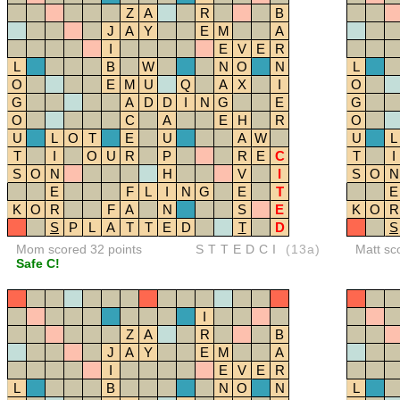
Z
A
R
B
J
A
Y
E
M
A
I
E
V
E
R
L
B
W
N
O
N
L
O
E
M
U
Q
A
X
I
O
G
A
D
D
I
N
G
E
G
O
C
A
E
H
R
O
U
L
O
T
E
U
A
W
U
L
T
I
O
U
R
P
R
E
C
T
I
S
O
N
H
V
I
S
O
N
E
F
L
I
N
G
E
T
E
K
O
R
F
A
N
S
E
K
O
R
S
P
L
A
T
T
E
D
T
D
S
Mom scored 32 points
STTEDCI
(13a)
Matt sc
Safe C!
I
Z
A
R
B
J
A
Y
E
M
A
I
E
V
E
R
L
B
N
O
N
L