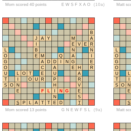
Mom scored 40 points
EWSFXAO
(10a)
Matt sc
B
J
A
Y
M
A
I
E
V
E
R
L
B
N
N
L
O
E
M
Q
A
I
O
G
A
D
D
I
N
G
E
G
O
C
A
E
H
R
O
U
L
O
T
E
U
A
U
L
T
I
O
U
R
P
R
T
I
S
O
N
H
V
S
O
N
E
F
L
I
N
G
E
E
N
S
S
P
L
A
T
T
E
D
T
S
Mom scored 13 points
GNEWFSL
(9a)
Matt sc