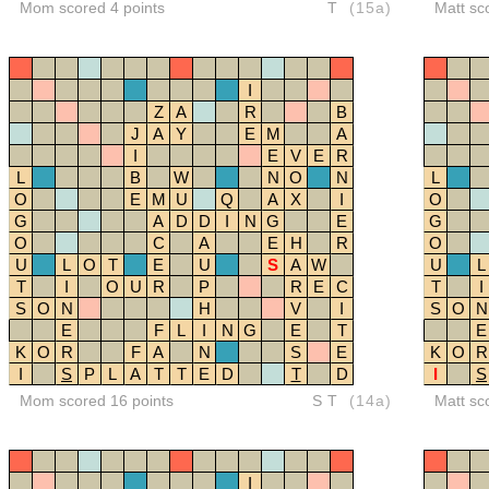
Mom scored 4 points
T
(15a)
Matt sc
I
Z
A
R
B
J
A
Y
E
M
A
I
E
V
E
R
L
B
W
N
O
N
L
O
E
M
U
Q
A
X
I
O
G
A
D
D
I
N
G
E
G
O
C
A
E
H
R
O
U
L
O
T
E
U
S
A
W
U
L
T
I
O
U
R
P
R
E
C
T
I
S
O
N
H
V
I
S
O
N
E
F
L
I
N
G
E
T
E
K
O
R
F
A
N
S
E
K
O
R
I
S
P
L
A
T
T
E
D
T
D
I
S
Mom scored 16 points
ST
(14a)
Matt sc
I