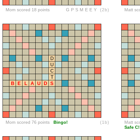
Mom scored 18 points
GPSMEEY
(2b)
Matt sc
D
U
C
T
B
E
L
A
U
D
S
Mom scored 76 points
Bingo!
(1b)
Matt sc
Safe C!