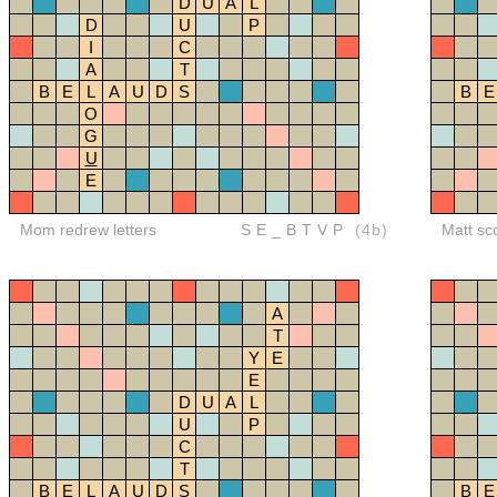
D
U
A
L
D
U
P
I
C
A
T
B
E
L
A
U
D
S
B
E
O
G
U
E
Mom redrew letters
SE_BTVP
(4b)
Matt sc
A
T
Y
E
E
D
U
A
L
U
P
C
T
B
E
L
A
U
D
S
B
E