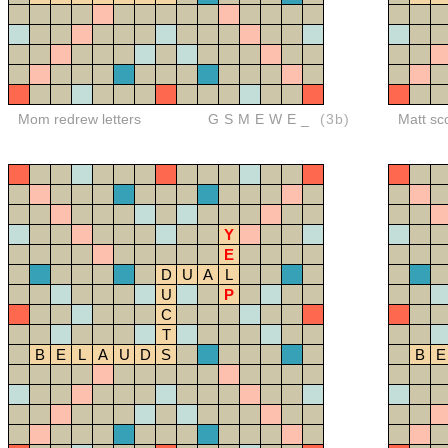
Mom redrew letters
GSMEWE_
(3b)
Matt sc
Y
E
D
U
A
L
U
P
C
T
B
E
L
A
U
D
S
B
E