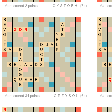
Mom scored 2 points
GYSTOEH
(7b)
Matt sc
R
R
E
A
E
V
I
Z
O
R
T
V
O
Y
E
O
L
E
L
T
D
U
A
L
T
S
A
I
D
U
P
S
A
I
I
C
A
T
B
E
L
A
U
D
S
B
E
O
G
Q
U
E
E
R
Q
E
Mom scored 34 points
GRZYSOI
(6b)
Matt sc
R