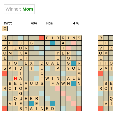
Winner:
Mom
Matt
404
Mom
476
C
R
F
I
B
R
I
N
S
R
E
H
J
O
G
A
E
H
V
I
Z
O
R
T
V
I
Z
O
M
K
A
Y
E
P
O
M
L
E
T
E
O
L
T
H
O
E
X
D
U
A
L
G
R
T
H
O
S
A
I
D
I
U
P
Y
O
U
S
A
I
I
C
M
N
A
T
W
I
N
A
L
E
B
E
L
A
U
D
S
F
A
W
N
N
B
E
R
O
T
O
R
R
O
T
G
Q
U
E
E
R
Q
V
I
E
E
V
I
S
T
A
I
N
E
D