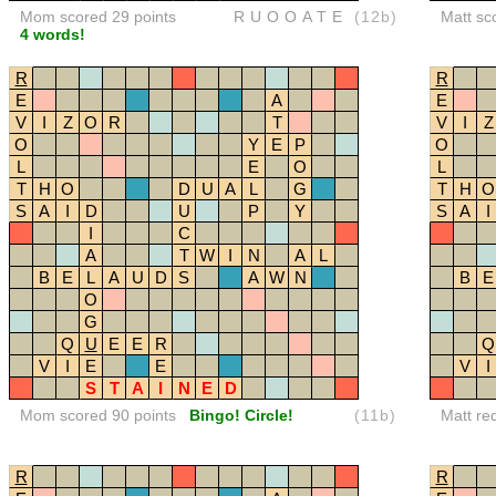
Mom scored 29 points
RUOOATE
(12b)
Matt sc
4 words!
R
R
E
A
E
V
I
Z
O
R
T
V
I
Z
O
Y
E
P
O
L
E
O
L
T
H
O
D
U
A
L
G
T
H
O
S
A
I
D
U
P
Y
S
A
I
I
C
A
T
W
I
N
A
L
B
E
L
A
U
D
S
A
W
N
B
E
O
G
Q
U
E
E
R
Q
V
I
E
E
V
I
S
T
A
I
N
E
D
Mom scored 90 points
Bingo! Circle!
(11b)
Matt re
R
R