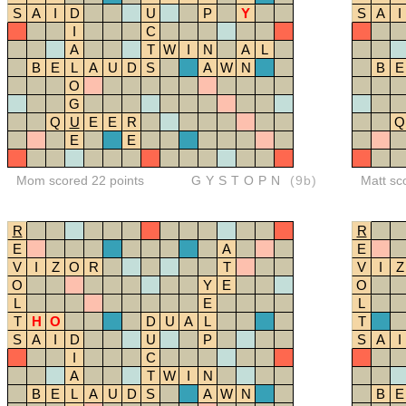
S
A
I
D
U
P
Y
S
A
I
I
C
A
T
W
I
N
A
L
B
E
L
A
U
D
S
A
W
N
B
E
O
G
Q
U
E
E
R
Q
E
E
Mom scored 22 points
GYSTOPN
(9b)
Matt sc
R
R
E
A
E
V
I
Z
O
R
T
V
I
Z
O
Y
E
O
L
E
L
T
H
O
D
U
A
L
T
S
A
I
D
U
P
S
A
I
I
C
A
T
W
I
N
B
E
L
A
U
D
S
A
W
N
B
E