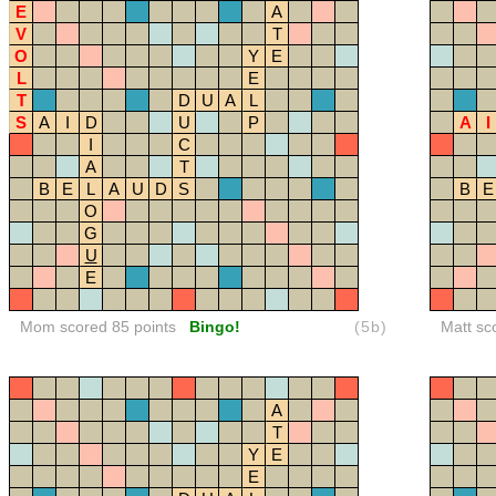
E
A
V
T
O
Y
E
L
E
T
D
U
A
L
S
A
I
D
U
P
A
I
I
C
A
T
B
E
L
A
U
D
S
B
E
O
G
U
E
Mom scored 85 points
Bingo!
(5b)
Matt sc
A
T
Y
E
E