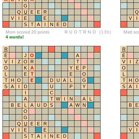
G
Q
U
E
E
R
Q
V
I
E
E
V
I
S
T
A
I
N
E
D
Mom scored 20 points
RUOTRNO
(13b)
Matt sc
4 words!
R
R
E
J
O
A
E
V
I
Z
O
R
T
V
I
Z
O
K
A
Y
E
P
O
L
E
T
E
O
L
T
H
O
E
D
U
A
L
G
T
H
O
S
A
I
D
U
P
Y
S
A
I
I
C
A
T
W
I
N
A
L
B
E
L
A
U
D
S
A
W
N
B
E
O
G
Q
U
E
E
R
Q
V
I
E
E
V
I
S
T
A
I
N
E
D