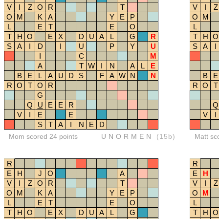
V
I
Z
O
R
T
V
I
Z
O
M
K
A
Y
E
P
O
M
L
E
T
E
O
L
T
H
O
E
X
D
U
A
L
G
R
T
H
O
S
A
I
D
I
U
P
Y
U
S
A
I
I
C
M
A
T
W
I
N
A
L
E
B
E
L
A
U
D
S
F
A
W
N
N
B
E
R
O
T
O
R
R
O
T
G
Q
U
E
E
R
Q
V
I
E
E
V
I
S
T
A
I
N
E
D
Mom scored 24 points
UNORMEN
(15b)
Matt sc
R
R
E
H
J
O
A
E
H
V
I
Z
O
R
T
V
I
Z
O
M
K
A
Y
E
P
O
M
L
E
T
E
O
L
T
H
O
E
X
D
U
A
L
G
T
H
O