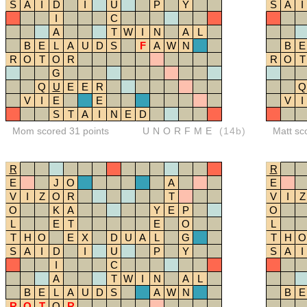
S
A
I
D
I
U
P
Y
S
A
I
I
C
A
T
W
I
N
A
L
B
E
L
A
U
D
S
F
A
W
N
B
E
R
O
T
O
R
R
O
T
G
Q
U
E
E
R
Q
V
I
E
E
V
I
S
T
A
I
N
E
D
Mom scored 31 points
UNORFME
(14b)
Matt sc
R
R
E
J
O
A
E
V
I
Z
O
R
T
V
I
Z
O
K
A
Y
E
P
O
L
E
T
E
O
L
T
H
O
E
X
D
U
A
L
G
T
H
O
S
A
I
D
I
U
P
Y
S
A
I
I
C
A
T
W
I
N
A
L
B
E
L
A
U
D
S
A
W
N
B
E
R
O
T
O
R