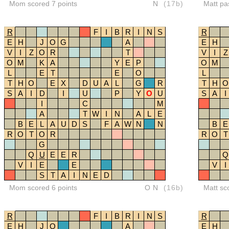
Mom scored 7 points
N
(17b)
Matt pa
R
F
I
B
R
I
N
S
R
E
H
J
O
G
A
E
H
V
I
Z
O
R
T
V
I
Z
O
M
K
A
Y
E
P
O
M
L
E
T
E
O
L
T
H
O
E
X
D
U
A
L
G
R
T
H
O
S
A
I
D
I
U
P
Y
O
U
S
A
I
I
C
M
A
T
W
I
N
A
L
E
B
E
L
A
U
D
S
F
A
W
N
N
B
E
R
O
T
O
R
R
O
T
G
Q
U
E
E
R
Q
V
I
E
E
V
I
S
T
A
I
N
E
D
Mom scored 6 points
ON
(16b)
Matt sc
R
F
I
B
R
I
N
S
R
E
H
J
O
A
E
H