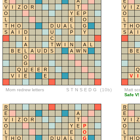
E
A
E
V
I
Z
O
R
T
V
I
Z
O
Y
E
P
O
L
E
O
L
T
H
O
D
U
A
L
G
T
H
O
S
A
I
D
U
P
Y
S
A
I
I
C
A
T
W
I
N
A
L
B
E
L
A
U
D
S
A
W
N
B
E
O
G
Q
U
E
E
R
Q
V
I
E
E
V
I
Mom redrew letters
STNSEDG
(10b)
Matt sc
Safe V!
R
R
E
A
E
V
I
Z
O
R
T
V
I
Z
O
Y
E
P
O
L
E
O
L
T
H
O
D
U
A
L
G
T
H
O