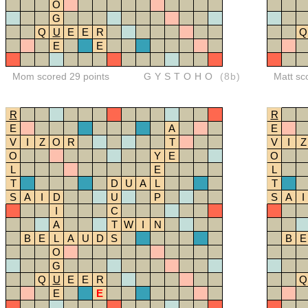
O
G
Q
U
E
E
R
Q
E
E
Mom scored 29 points
GYSTOHO
(8b)
Matt sc
R
R
E
A
E
V
I
Z
O
R
T
V
I
Z
O
Y
E
O
L
E
L
T
D
U
A
L
T
S
A
I
D
U
P
S
A
I
I
C
A
T
W
I
N
B
E
L
A
U
D
S
B
E
O
G
Q
U
E
E
R
Q
E
E