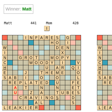
Winner:
Matt
Matt
441
Mom
428
I
I
N
F
A
R
E
S
G
H
O
I
W
D
E
N
W
I
X
I
N
G
R
O
T
M
O
P
Y
N
C
W
O
O
D
Y
I
V
C
H
U
A
R
Q
I
H
E
J
T
H
E
M
E
O
E
S
A
B
I
O
O
L
S
A
B
R
E
P
L
A
T
E
D
U
F
E
R
E
A
T
N
N
E
T
U
Z
A
T
U
B
E
S
C
R
A
V
I
N
G
S
D
A
L
S
L
E
A
K
I
E
R
L
E
A