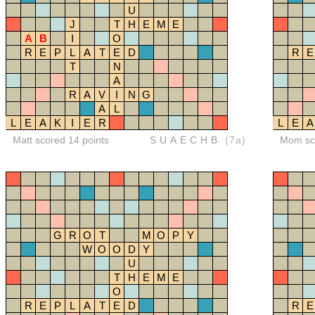
U
J
T
H
E
M
E
A
B
I
O
R
E
P
L
A
T
E
D
R
E
T
N
A
R
A
V
I
N
G
A
L
L
E
A
K
I
E
R
L
E
A
Matt scored 14 points
SUAECHB
(7a)
Mom sco
G
R
O
T
M
O
P
Y
W
O
O
D
Y
U
T
H
E
M
E
O
R
E
P
L
A
T
E
D
R
E