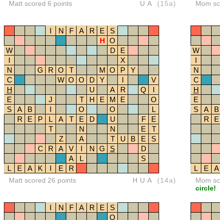
Matt scored 6 points
UA
(15a)
Mom sco
I
N
F
A
R
E
S
H
O
W
D
E
W
I
X
I
N
G
R
O
T
M
O
P
Y
N
C
W
O
O
D
Y
I
V
C
H
U
A
R
Q
I
H
E
J
T
H
E
M
E
O
E
S
A
B
I
O
O
L
S
A
B
R
E
P
L
A
T
E
D
U
F
E
R
E
T
N
N
E
T
Z
A
T
U
B
E
S
C
R
A
V
I
N
G
S
D
A
L
S
L
E
A
K
I
E
R
L
E
A
Matt scored 26 points
HUA
(14a)
Mom sco
circle!
I
N
F
A
R
E
S
O