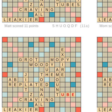
Z
A
T
U
B
E
S
C
R
A
V
I
N
G
A
L
L
E
A
K
I
E
R
L
E
A
Matt scored 11 points
SHUOQDF
(11a)
Mom sco
E
X
G
R
O
T
M
O
P
Y
W
O
O
D
Y
I
U
A
R
J
T
H
E
M
E
A
B
I
O
O
A
B
R
E
P
L
A
T
E
D
U
R
E
T
N
N
Z
A
T
U
B
E
C
R
A
V
I
N
G
A
L
L
E
A
K
I
E
R
L
E
A