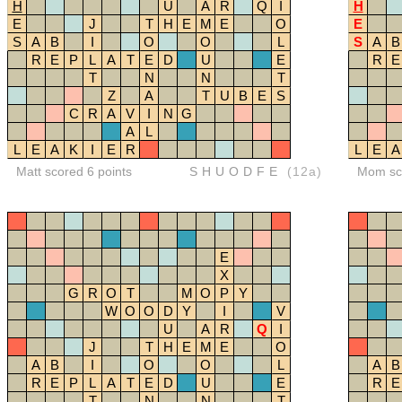
H
U
A
R
Q
I
H
E
J
T
H
E
M
E
O
E
S
A
B
I
O
O
L
S
A
B
R
E
P
L
A
T
E
D
U
E
R
E
T
N
N
T
Z
A
T
U
B
E
S
C
R
A
V
I
N
G
A
L
L
E
A
K
I
E
R
L
E
A
Matt scored 6 points
SHUODFE
(12a)
Mom sco
E
X
G
R
O
T
M
O
P
Y
W
O
O
D
Y
I
V
U
A
R
Q
I
J
T
H
E
M
E
O
A
B
I
O
O
L
A
B
R
E
P
L
A
T
E
D
U
E
R
E
T
N
N
T