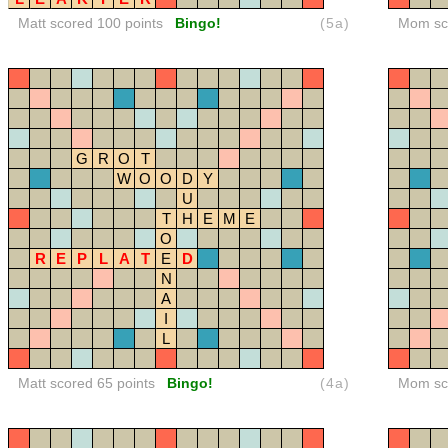
Matt scored 100 points
Bingo!
(5a)
Mom sco
G
R
O
T
W
O
O
D
Y
U
T
H
E
M
E
O
R
E
P
L
A
T
E
D
N
A
I
L
Matt scored 65 points
Bingo!
(4a)
Mom sco