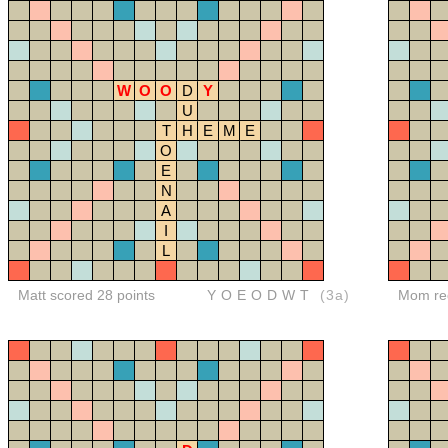
W
O
O
D
Y
U
T
H
E
M
E
O
E
N
A
I
L
Matt scored 28 points
YOEODWT
(3a)
Mom red