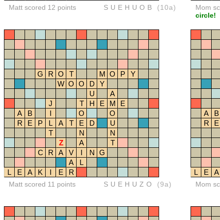
Matt scored 12 points
SUEHUOB
(10a)
Mom sco
circle!
G
R
O
T
M
O
P
Y
W
O
O
D
Y
U
A
J
T
H
E
M
E
A
B
I
O
O
A
B
R
E
P
L
A
T
E
D
U
R
E
T
N
N
Z
A
T
C
R
A
V
I
N
G
A
L
L
E
A
K
I
E
R
L
E
A
Matt scored 11 points
SUEHUZO
(9a)
Mom sco