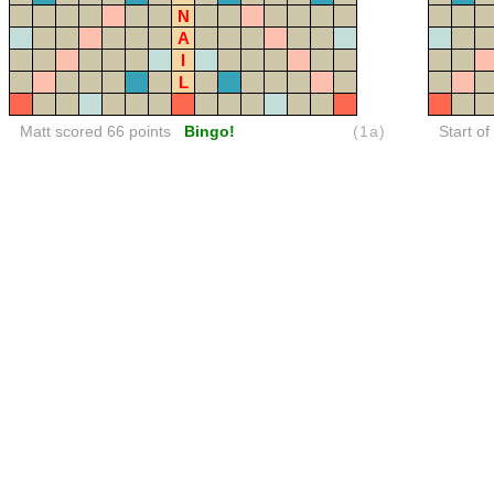
N
A
I
L
Matt scored 66 points
Bingo!
(1a)
Start of