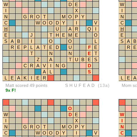
W
D
E
W
I
X
I
N
G
R
O
T
M
O
P
Y
N
C
W
O
O
D
Y
I
V
C
H
U
A
R
Q
I
H
E
J
T
H
E
M
E
O
E
S
A
B
I
O
O
L
S
A
B
R
E
P
L
A
T
E
D
U
F
E
R
E
T
N
N
E
T
Z
A
T
U
B
E
S
C
R
A
V
I
N
G
D
A
L
S
L
E
A
K
I
E
R
L
E
A
Matt scored 49 points
SHUFEAD
(13a)
Mom sco
9x F!
O
W
D
E
W
I
X
I
N
G
R
O
T
M
O
P
Y
N
C
W
O
O
D
Y
I
V
C