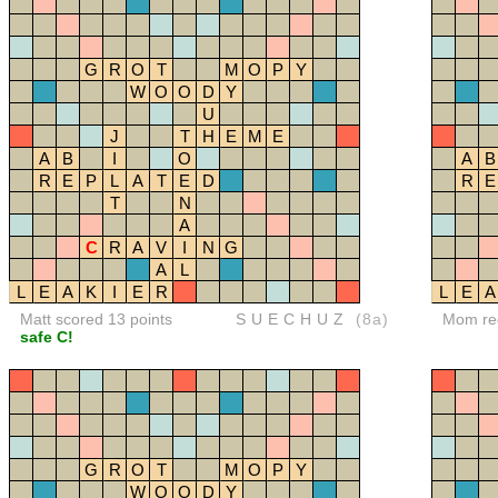
G
R
O
T
M
O
P
Y
W
O
O
D
Y
U
J
T
H
E
M
E
A
B
I
O
A
B
R
E
P
L
A
T
E
D
R
E
T
N
A
C
R
A
V
I
N
G
A
L
L
E
A
K
I
E
R
L
E
A
Matt scored 13 points
SUECHUZ
(8a)
Mom red
safe C!
G
R
O
T
M
O
P
Y
W
O
O
D
Y