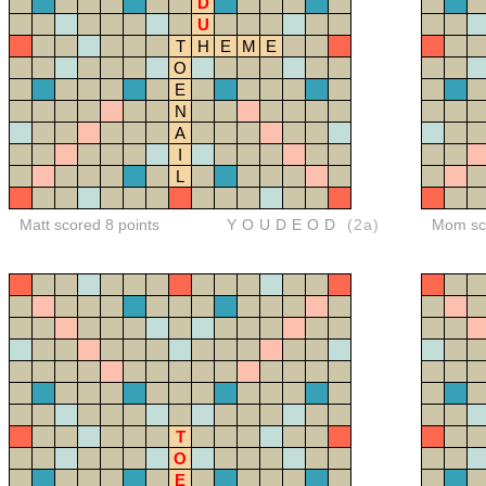
D
U
T
H
E
M
E
O
E
N
A
I
L
Matt scored 8 points
YOUDEOD
(2a)
Mom sco
T
O
E