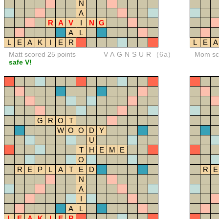
N
A
R
A
V
I
N
G
A
L
L
E
A
K
I
E
R
L
E
A
Matt scored 25 points
VAGNSUR
(6a)
Mom sco
safe V!
G
R
O
T
W
O
O
D
Y
U
T
H
E
M
E
O
R
E
P
L
A
T
E
D
R
E
N
A
I
A
L
L
E
A
K
I
E
R