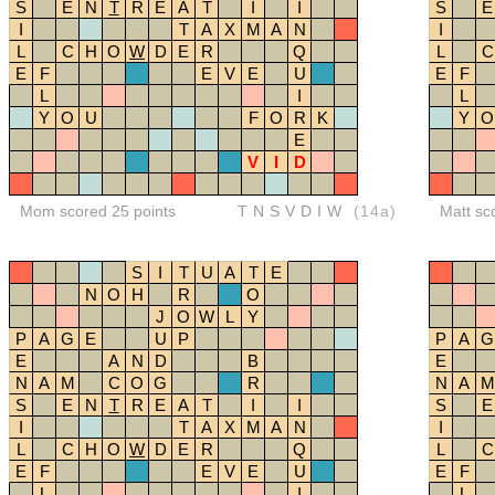
S
E
N
T
R
E
A
T
I
I
S
E
I
T
A
X
M
A
N
I
L
C
H
O
W
D
E
R
Q
L
C
E
F
E
V
E
U
E
F
L
I
L
Y
O
U
F
O
R
K
Y
O
E
V
I
D
Mom scored 25 points
TNSVDIW
(14a)
Matt sc
S
I
T
U
A
T
E
N
O
H
R
O
J
O
W
L
Y
P
A
G
E
U
P
P
A
G
E
A
N
D
B
E
N
A
M
C
O
G
R
N
A
M
S
E
N
T
R
E
A
T
I
I
S
E
I
T
A
X
M
A
N
I
L
C
H
O
W
D
E
R
Q
L
C
E
F
E
V
E
U
E
F
L
I
L