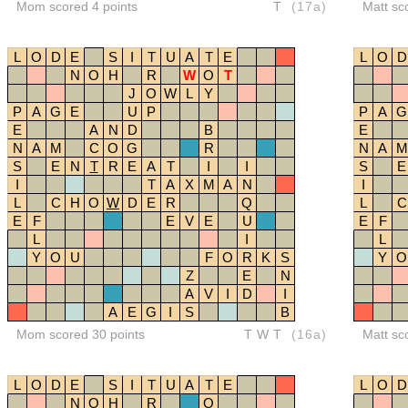
Mom scored 4 points
T
(17a)
Matt sc
L
O
D
E
S
I
T
U
A
T
E
L
O
D
N
O
H
R
W
O
T
J
O
W
L
Y
P
A
G
E
U
P
P
A
G
E
A
N
D
B
E
N
A
M
C
O
G
R
N
A
M
S
E
N
T
R
E
A
T
I
I
S
E
I
T
A
X
M
A
N
I
L
C
H
O
W
D
E
R
Q
L
C
E
F
E
V
E
U
E
F
L
I
L
Y
O
U
F
O
R
K
S
Y
O
Z
E
N
A
V
I
D
I
A
E
G
I
S
B
Mom scored 30 points
TWT
(16a)
Matt sc
L
O
D
E
S
I
T
U
A
T
E
L
O
D
N
O
H
R
O