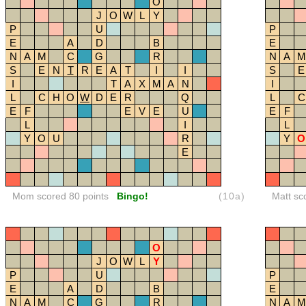
O
J
O
W
L
Y
P
U
P
E
A
D
B
E
N
A
M
C
G
R
N
A
M
S
E
N
T
R
E
A
T
I
I
S
E
I
T
A
X
M
A
N
I
L
C
H
O
W
D
E
R
Q
L
C
E
F
E
V
E
U
E
F
L
I
L
Y
O
U
R
Y
O
E
Mom scored 80 points
Bingo!
(10a)
Matt sc
O
J
O
W
L
Y
P
U
P
E
A
D
B
E
N
A
M
C
G
R
N
A
M