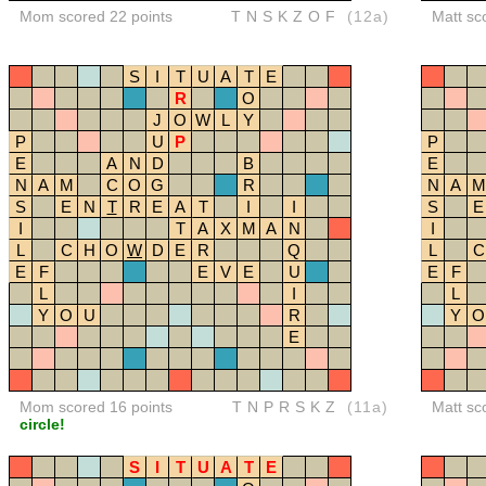
Mom scored 22 points
TNSKZOF
(12a)
Matt sc
S
I
T
U
A
T
E
R
O
J
O
W
L
Y
P
U
P
P
E
A
N
D
B
E
N
A
M
C
O
G
R
N
A
M
S
E
N
T
R
E
A
T
I
I
S
E
I
T
A
X
M
A
N
I
L
C
H
O
W
D
E
R
Q
L
C
E
F
E
V
E
U
E
F
L
I
L
Y
O
U
R
Y
O
E
Mom scored 16 points
TNPRSKZ
(11a)
Matt sc
circle!
S
I
T
U
A
T
E