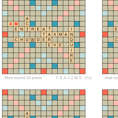
A
A
M
C
E
N
T
R
E
A
T
I
E
T
A
X
M
A
N
C
H
O
W
D
E
R
Q
C
E
V
E
U
I
R
E
Mom scored 10 points
TGAJUMS
(5a)
Matt re
A