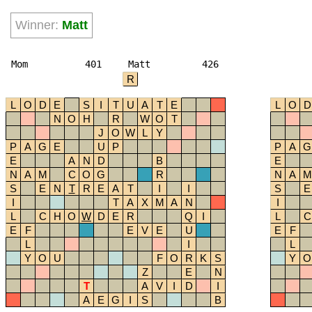
Winner:
Matt
Mom
401
Matt
426
R
L
O
D
E
S
I
T
U
A
T
E
L
O
D
N
O
H
R
W
O
T
J
O
W
L
Y
P
A
G
E
U
P
P
A
G
E
A
N
D
B
E
N
A
M
C
O
G
R
N
A
M
S
E
N
T
R
E
A
T
I
I
S
E
I
T
A
X
M
A
N
I
L
C
H
O
W
D
E
R
Q
I
L
C
E
F
E
V
E
U
E
F
L
I
L
Y
O
U
F
O
R
K
S
Y
O
Z
E
N
T
A
V
I
D
I
A
E
G
I
S
B