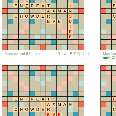
C
E
N
T
R
E
A
T
I
E
T
A
X
M
A
N
C
H
O
W
D
E
R
Q
C
E
V
E
U
I
R
E
Mom scored 54 points
RIUIETQ
(4a)
Matt sc
safe C!
E
N
T
R
E
A
T
E
T
A
X
M
A
N
C
H
O
W
D
E
R
C
E
V
E