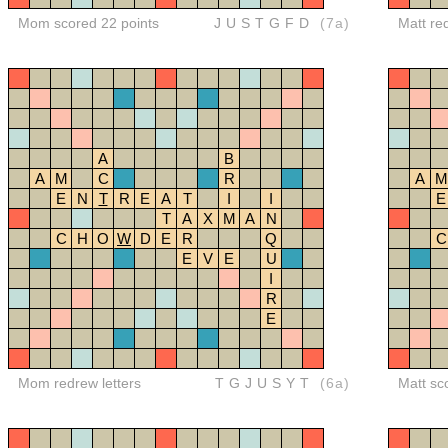
Mom scored 22 points
JUSTGFD
(7a)
Matt re
A
B
A
M
C
R
A
M
E
N
T
R
E
A
T
I
I
E
T
A
X
M
A
N
C
H
O
W
D
E
R
Q
C
E
V
E
U
I
R
E
Mom redrew letters
TGJUSYT
(6a)
Matt sc