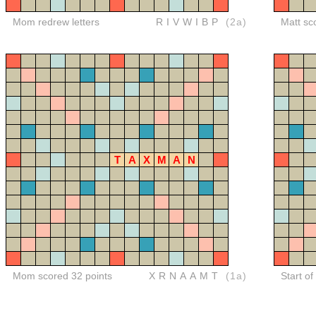
Mom redrew letters
RIVWIBP
(2a)
Matt sc
T
A
X
M
A
N
Mom scored 32 points
XRNAAMT
(1a)
Start o