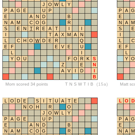
J
O
W
L
Y
P
A
G
E
U
P
P
A
G
E
A
N
D
B
E
N
A
M
C
O
G
R
N
A
M
S
E
N
T
R
E
A
T
I
I
S
E
I
T
A
X
M
A
N
I
L
C
H
O
W
D
E
R
Q
L
C
E
F
E
V
E
U
E
F
L
I
L
Y
O
U
F
O
R
K
S
Y
O
Z
E
N
A
V
I
D
I
B
Mom scored 34 points
TNSWTIB
(15a)
Matt sc
L
O
D
E
S
I
T
U
A
T
E
L
O
D
N
O
H
R
O
J
O
W
L
Y
P
A
G
E
U
P
P
A
G
E
A
N
D
B
E
N
A
M
C
O
G
R
N
A
M