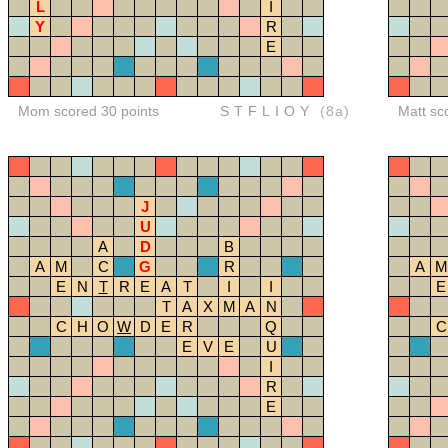
L
I
Y
R
E
Mom scored 30 points
STFLIOY
(8a)
Matt sc
J
U
A
D
B
A
M
C
G
R
A
M
E
N
T
R
E
A
T
I
I
E
T
A
X
M
A
N
C
H
O
W
D
E
R
Q
C
E
V
E
U
I
R
E