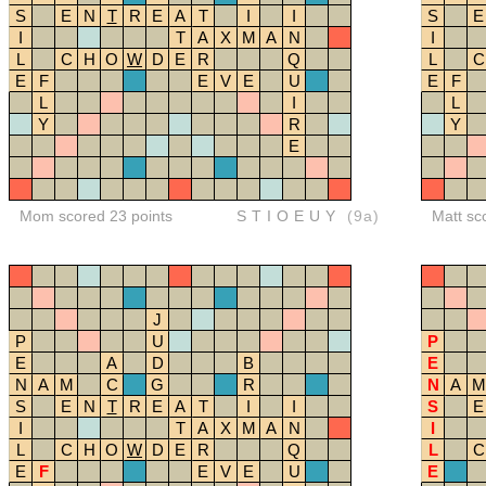
S
E
N
T
R
E
A
T
I
I
S
E
I
T
A
X
M
A
N
I
L
C
H
O
W
D
E
R
Q
L
C
E
F
E
V
E
U
E
F
L
I
L
Y
R
Y
E
Mom scored 23 points
STIOEUY
(9a)
Matt sc
J
P
U
P
E
A
D
B
E
N
A
M
C
G
R
N
A
M
S
E
N
T
R
E
A
T
I
I
S
E
I
T
A
X
M
A
N
I
L
C
H
O
W
D
E
R
Q
L
C
E
F
E
V
E
U
E