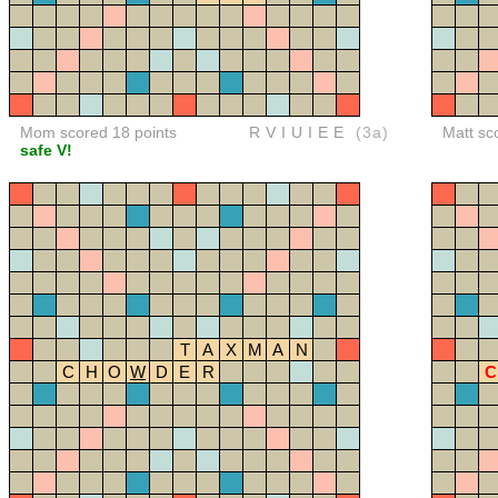
Mom scored 18 points
RVIUIEE
(3a)
Matt sc
safe V!
T
A
X
M
A
N
C
H
O
W
D
E
R
C