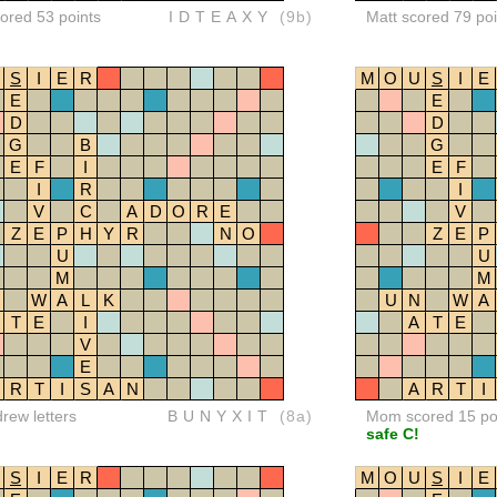
red 53 points
IDTEAXY
(9b)
Matt scored 79 poi
S
I
E
R
M
O
U
S
I
E
E
E
D
D
G
B
G
E
F
I
E
F
I
R
I
V
C
A
D
O
R
E
V
Z
E
P
H
Y
R
N
O
Z
E
P
U
U
M
M
W
A
L
K
U
N
W
A
T
E
I
A
T
E
V
E
R
T
I
S
A
N
A
R
T
I
drew letters
BUNYXIT
(8a)
Mom scored 15 po
safe C!
S
I
E
R
M
O
U
S
I
E