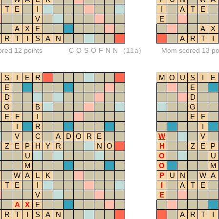
T
E
I
I
A
T
E
V
E
A
X
E
A
X
R
T
I
S
A
N
A
R
T
I
ored 12 points
COSOFNN
(11a)
Mom scored 13 po
S
I
E
R
M
O
U
S
I
E
E
E
D
D
G
B
G
E
F
I
E
F
I
R
I
V
C
A
D
O
R
E
W
V
Z
E
P
H
Y
R
N
O
H
Z
E
P
U
O
U
M
O
M
W
A
L
K
P
U
N
W
A
T
E
I
I
A
T
E
V
E
A
X
E
R
T
I
S
A
N
A
R
T
I