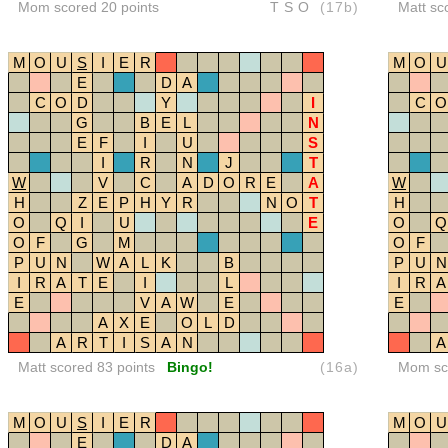
Mom scored 20 points
TSO
(17b)
Matt sc
M
O
U
S
I
E
R
M
O
U
E
D
A
C
O
D
Y
I
C
O
G
B
E
L
N
E
F
I
U
S
I
R
N
J
T
W
V
C
A
D
O
R
E
A
W
H
Z
E
P
H
Y
R
N
O
T
H
O
Q
I
U
E
O
Q
O
F
G
M
O
F
P
U
N
W
A
L
K
B
P
U
N
I
R
A
T
E
I
L
I
R
A
E
V
A
W
E
E
A
X
E
O
L
D
A
R
T
I
S
A
N
A
Matt scored 83 points
Bingo!
(16a)
Mom sco
M
O
U
S
I
E
R
M
O
U
E
D
A