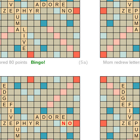
V
A
D
O
R
E
V
Z
E
P
H
Y
R
N
O
Z
E
P
U
U
M
M
A
L
A
I
V
E
ored 80 points
Bingo!
(5a)
Mom redrew letter
E
E
D
D
G
G
E
F
E
F
I
I
V
A
D
O
R
E
V
Z
E
P
H
Y
R
N
O
Z
E
P
U
U
M
M