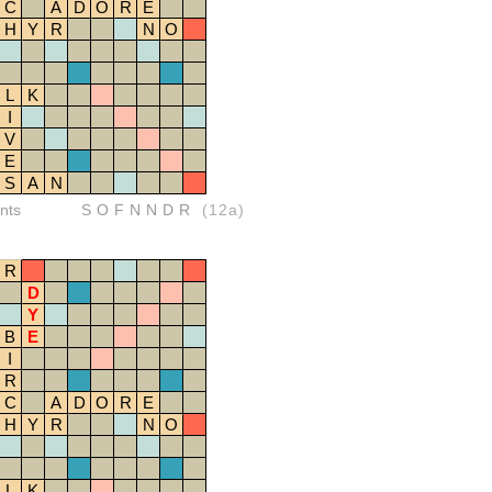
C
A
D
O
R
E
H
Y
R
N
O
L
K
I
V
E
S
A
N
nts
SOFNNDR
(12a)
R
D
Y
B
E
I
R
C
A
D
O
R
E
H
Y
R
N
O
L
K