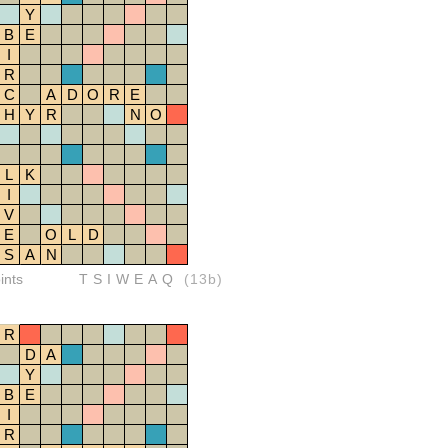
Y
B
E
I
R
C
A
D
O
R
E
H
Y
R
N
O
L
K
I
V
E
O
L
D
S
A
N
ints
TSIWEAQ
(13b)
R
D
A
Y
B
E
I
R