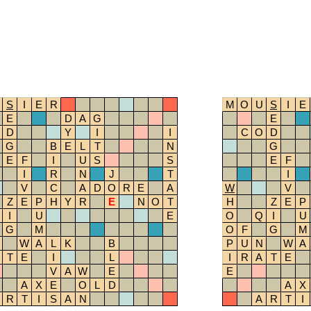
S
I
E
R
M
O
U
S
I
E
E
D
A
G
E
D
Y
I
I
C
O
D
G
B
E
L
T
N
G
E
F
I
U
S
S
E
F
I
R
N
J
T
I
V
C
A
D
O
R
E
A
W
V
Z
E
P
H
Y
R
E
N
O
T
H
Z
E
P
I
U
E
O
Q
I
U
G
M
O
F
G
M
W
A
L
K
B
P
U
N
W
A
T
E
I
L
I
R
A
T
E
V
A
W
E
E
A
X
E
O
L
D
A
X
R
T
I
S
A
N
A
R
T
I