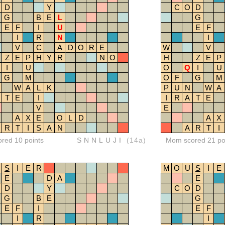
D
Y
C
O
D
G
B
E
L
G
E
F
I
U
E
F
I
R
N
I
V
C
A
D
O
R
E
W
V
Z
E
P
H
Y
R
N
O
H
Z
E
P
I
U
O
Q
I
U
G
M
O
F
G
M
W
A
L
K
P
U
N
W
A
T
E
I
I
R
A
T
E
V
E
A
X
E
O
L
D
A
X
R
T
I
S
A
N
A
R
T
I
ored 10 points
SNNLUJI
(14a)
Mom scored 21 po
S
I
E
R
M
O
U
S
I
E
E
D
A
E
D
Y
C
O
D
G
B
E
G
E
F
I
E
F
I
R
I