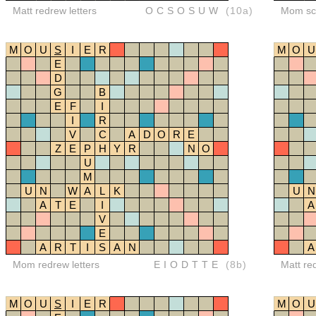
Matt redrew letters
OCSOSUW
(10a)
Mom sco
M
O
U
S
I
E
R
M
O
U
E
D
G
B
E
F
I
I
R
V
C
A
D
O
R
E
Z
E
P
H
Y
R
N
O
U
M
U
N
W
A
L
K
U
N
A
T
E
I
A
V
E
A
R
T
I
S
A
N
A
Mom redrew letters
EIODTTE
(8b)
Matt re
M
O
U
S
I
E
R
M
O
U