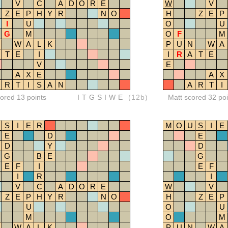
V
C
A
D
O
R
E
W
V
Z
E
P
H
Y
R
N
O
H
Z
E
P
I
U
O
U
G
M
O
F
M
W
A
L
K
P
U
N
W
A
T
E
I
I
R
A
T
E
V
E
A
X
E
A
X
R
T
I
S
A
N
A
R
T
I
red 13 points
ITGSIWE
(12b)
Matt scored 32 poi
S
I
E
R
M
O
U
S
I
E
E
D
E
D
Y
D
G
B
E
G
E
F
I
E
F
I
R
I
V
C
A
D
O
R
E
W
V
Z
E
P
H
Y
R
N
O
H
Z
E
P
U
O
U
M
O
M
W
A
L
K
P
U
N
W
A