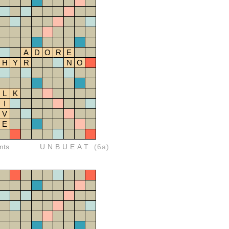
A
D
O
R
E
H
Y
R
N
O
L
K
I
V
E
nts
UNBUEAT
(6a)