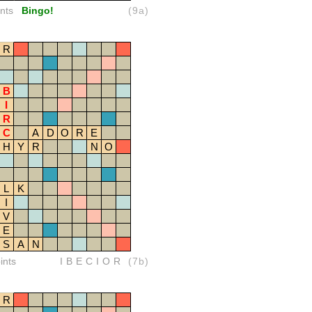
nts
Bingo!
(9a)
R
B
I
R
C
A
D
O
R
E
H
Y
R
N
O
L
K
I
V
E
S
A
N
ints
IBECIOR
(7b)
R