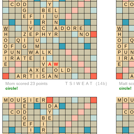
C
O
D
Y
C
O
G
B
E
L
E
F
I
U
I
R
N
W
V
C
A
D
O
R
E
W
H
Z
E
P
H
Y
R
N
O
H
O
Q
I
U
O
Q
O
F
G
M
O
F
P
U
N
W
A
L
K
P
U
N
I
R
A
T
E
I
I
R
A
E
V
A
W
E
A
X
E
O
L
D
A
R
T
I
S
A
N
A
Mom scored 23 points
TSIWEAT
(14b)
Matt sc
circle!
circle!
M
O
U
S
I
E
R
M
O
U
E
D
A
C
O
D
Y
C
O
G
B
E
E
F
I
I
R