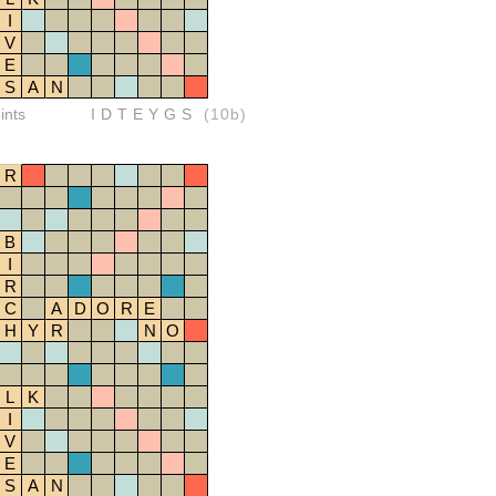
I
V
E
S
A
N
ints
IDTEYGS
(10b)
R
B
I
R
C
A
D
O
R
E
H
Y
R
N
O
L
K
I
V
E
S
A
N