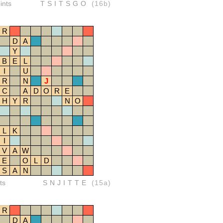
ints
TSITSGO
(16b)
R
D
A
Y
B
E
L
I
U
R
N
J
C
A
D
O
R
E
H
Y
R
N
O
L
K
I
V
A
W
E
O
L
D
S
A
N
ts
SNJITTE
(15a)
R
D
A