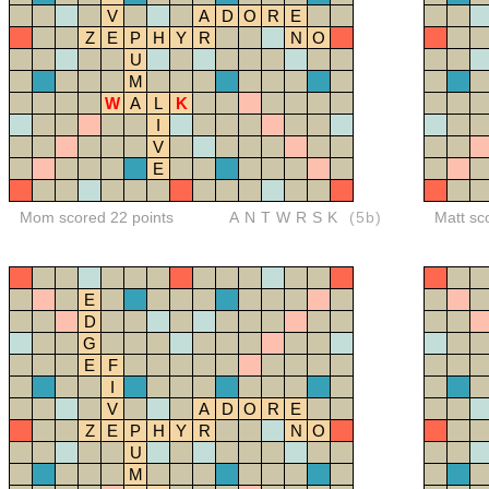
V
A
D
O
R
E
Z
E
P
H
Y
R
N
O
U
M
W
A
L
K
I
V
E
Mom scored 22 points
ANTWRSK
(5b)
Matt sc
E
D
G
E
F
I
V
A
D
O
R
E
Z
E
P
H
Y
R
N
O
U
M