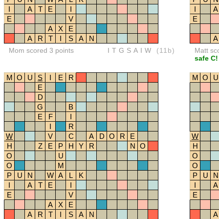
I
A
T
E
I
I
A
E
V
E
A
X
E
A
R
T
I
S
A
N
A
Mom scored 3 points
ITGSAIW
(11b)
Matt sc
safe C!
M
O
U
S
I
E
R
M
O
U
E
D
G
B
E
F
I
I
R
W
V
C
A
D
O
R
E
W
H
Z
E
P
H
Y
R
N
O
H
O
U
O
O
M
O
P
U
N
W
A
L
K
P
U
N
I
A
T
E
I
I
A
E
V
E
A
X
E
A
R
T
I
S
A
N
A