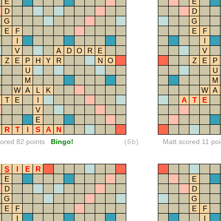
E
E
D
D
G
G
E
F
E
F
I
I
V
A
D
O
R
E
V
Z
E
P
H
Y
R
N
O
Z
E
P
U
U
M
M
W
A
L
K
W
A
T
E
I
A
T
E
V
E
R
T
I
S
A
N
red 82 points
Bingo!
(6b)
Matt scored 11 poi
S
I
E
R
E
E
D
D
G
G
E
F
E
F
I
I