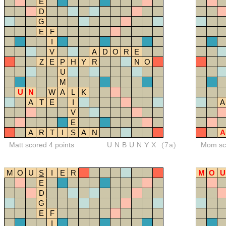
E
D
G
E
F
I
V
A
D
O
R
E
Z
E
P
H
Y
R
N
O
U
M
U
N
W
A
L
K
A
T
E
I
A
V
E
A
R
T
I
S
A
N
A
Matt scored 4 points
UNBUNYX
(7a)
Mom sco
M
O
U
S
I
E
R
M
O
U
E
D
G
E
F
I