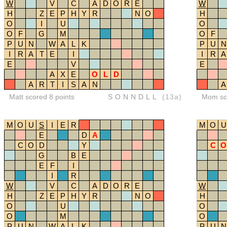
W
V
C
A
D
O
R
E
W
H
Z
E
P
H
Y
R
N
O
H
O
I
U
O
O
F
G
M
O
F
P
U
N
W
A
L
K
P
U
N
I
R
A
T
E
I
I
R
A
E
V
E
A
X
E
O
L
D
A
R
T
I
S
A
N
A
Matt scored 8 points
SONNDLL
(13a)
Mom sco
M
O
U
S
I
E
R
M
O
U
E
D
A
C
O
D
Y
C
O
G
B
E
E
F
I
I
R
W
V
C
A
D
O
R
E
W
H
Z
E
P
H
Y
R
N
O
H
O
U
O
O
M
O
P
U
N
W
A
L
K
P
U
N