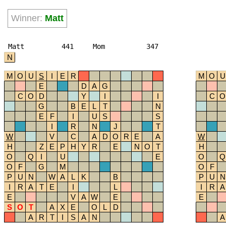
Winner:
Matt
Matt
441
Mom
347
N
M
O
U
S
I
E
R
M
O
U
E
D
A
G
C
O
D
Y
I
I
C
O
G
B
E
L
T
N
E
F
I
U
S
S
I
R
N
J
T
W
V
C
A
D
O
R
E
A
W
H
Z
E
P
H
Y
R
E
N
O
T
H
O
Q
I
U
E
O
Q
O
F
G
M
O
F
P
U
N
W
A
L
K
B
P
U
N
I
R
A
T
E
I
L
I
R
A
E
V
A
W
E
E
S
O
T
A
X
E
O
L
D
A
R
T
I
S
A
N
A