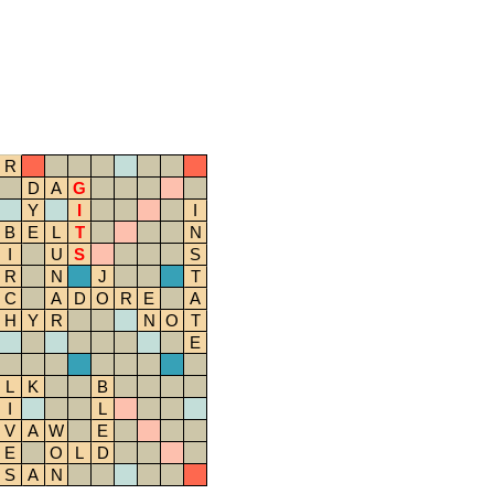
R
D
A
G
Y
I
I
B
E
L
T
N
I
U
S
S
R
N
J
T
C
A
D
O
R
E
A
H
Y
R
N
O
T
E
L
K
B
I
L
V
A
W
E
E
O
L
D
S
A
N