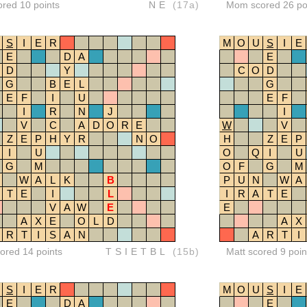
ored 10 points
NE
(17a)
Mom scored 26 po
S
I
E
R
M
O
U
S
I
E
E
D
A
E
D
Y
C
O
D
G
B
E
L
G
E
F
I
U
E
F
I
R
N
J
I
V
C
A
D
O
R
E
W
V
Z
E
P
H
Y
R
N
O
H
Z
E
P
I
U
O
Q
I
U
G
M
O
F
G
M
W
A
L
K
B
P
U
N
W
A
T
E
I
L
I
R
A
T
E
V
A
W
E
E
A
X
E
O
L
D
A
X
R
T
I
S
A
N
A
R
T
I
red 14 points
TSIETBL
(15b)
Matt scored 9 poin
S
I
E
R
M
O
U
S
I
E
E
D
A
E