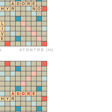
A
D
O
R
E
H
Y
R
N
O
L
I
V
E
s
ATDNTRB
(4b)
A
D
O
R
E
H
Y
R