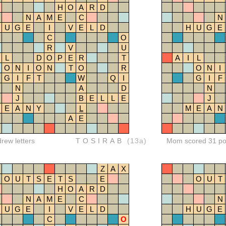
H
O
A
R
D
N
A
M
E
C
N
U
G
E
I
V
E
L
D
H
U
G
E
C
O
R
V
U
L
D
O
P
E
R
T
A
I
L
O
N
I
O
N
T
O
R
O
N
I
G
I
F
T
W
Q
I
G
I
F
N
A
D
N
J
B
E
L
L
E
J
E
A
N
Y
L
M
E
A
N
A
E
drew letters
TOSIRAB
(13a)
Mom scored 31 po
Z
A
X
O
U
T
S
E
T
S
E
O
U
T
H
O
A
R
D
N
A
M
E
C
N
U
G
E
I
V
E
L
D
H
U
G
E
C
O