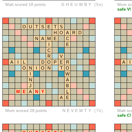
Matt scored 18 points
GHEUWBY
(9a)
Mom sco
safe V!
O
U
T
S
E
T
S
H
O
A
R
D
N
A
M
E
C
I
E
C
R
V
A
I
L
D
O
P
E
R
A
I
O
N
I
O
N
T
O
I
W
N
A
J
B
M
E
A
N
Y
L
A
E
Mom scored 28 points
NEVEMTY
(7b)
Matt sc
safe C!