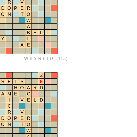
R
V
D
O
P
E
R
O
N
T
O
T
W
A
B
E
L
L
Y
L
A
E
s
WBYREIU
(11a)
Z
S
E
T
S
E
H
O
A
R
D
A
M
E
C
I
V
E
L
D
C
R
V
D
O
P
E
R
O
N
T
O
W
A