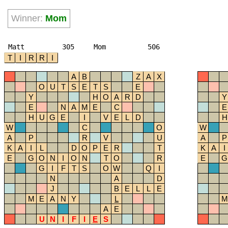
Winner:
Mom
Matt
305
Mom
506
T
I
R
R
I
A
B
Z
A
X
O
U
T
S
E
T
S
E
Y
H
O
A
R
D
Y
E
N
A
M
E
C
E
H
U
G
E
I
V
E
L
D
H
W
C
O
W
A
P
R
V
U
A
P
K
A
I
L
D
O
P
E
R
T
K
A
I
E
G
O
N
I
O
N
T
O
R
E
G
G
I
F
T
S
O
W
Q
I
N
A
D
J
B
E
L
L
E
M
E
A
N
Y
L
M
A
E
U
N
I
F
I
E
S