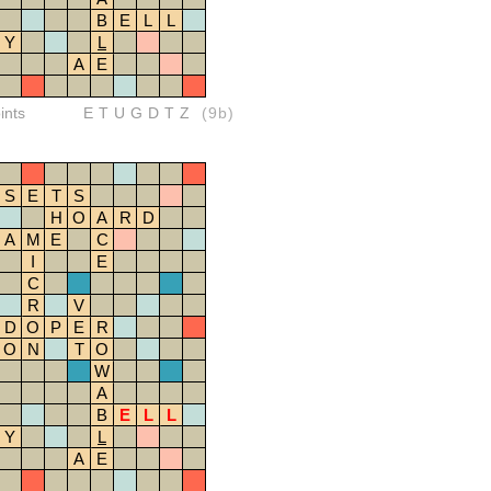
B
E
L
L
Y
L
A
E
ints
ETUGDTZ
(9b)
S
E
T
S
H
O
A
R
D
A
M
E
C
I
E
C
R
V
D
O
P
E
R
O
N
T
O
W
A
B
E
L
L
Y
L
A
E