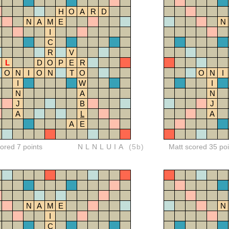
H
O
A
R
D
N
A
M
E
N
I
C
R
V
L
D
O
P
E
R
O
N
I
O
N
T
O
O
N
I
I
W
I
N
A
N
J
B
J
A
L
A
A
E
red 7 points
NLNLUIA
(5b)
Matt scored 35 poi
N
A
M
E
N
I
C