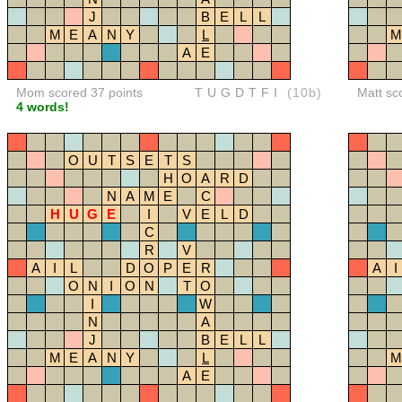
J
B
E
L
L
M
E
A
N
Y
L
M
A
E
Mom scored 37 points
TUGDTFI
(10b)
Matt sc
4 words!
O
U
T
S
E
T
S
H
O
A
R
D
N
A
M
E
C
H
U
G
E
I
V
E
L
D
C
R
V
A
I
L
D
O
P
E
R
A
I
O
N
I
O
N
T
O
I
W
N
A
J
B
E
L
L
M
E
A
N
Y
L
M
A
E