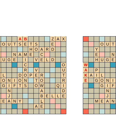
A
B
Z
A
X
O
U
T
S
E
T
S
E
O
U
T
H
O
A
R
D
Y
N
A
M
E
C
E
N
U
G
E
I
V
E
L
D
H
U
G
E
C
O
W
R
V
U
A
P
L
D
O
P
E
R
T
K
A
I
L
O
N
I
O
N
T
O
R
E
G
O
N
I
G
I
F
T
S
O
W
Q
I
G
I
F
N
A
D
N
J
B
E
L
L
E
J
E
A
N
Y
L
M
E
A
N
A
E