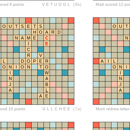
red 8 points
VETUDGL
(8b)
Matt scored 12 poi
O
U
T
S
E
T
S
O
U
T
H
O
A
R
D
N
A
M
E
C
N
I
E
C
R
V
L
D
O
P
E
R
A
I
L
O
N
I
O
N
T
O
O
N
I
I
W
I
N
A
N
J
B
J
A
L
A
A
E
ored 10 points
GLLCHEE
(7a)
Mom redrew letter