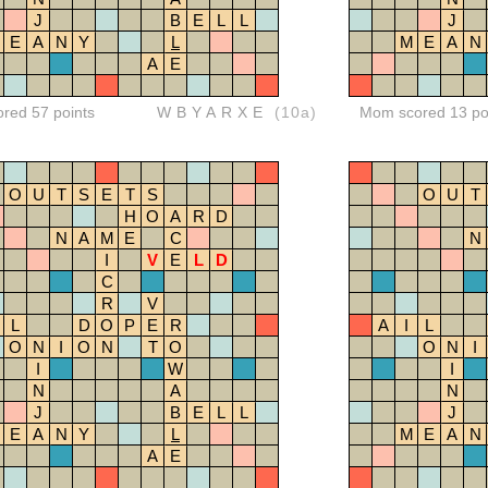
J
B
E
L
L
J
E
A
N
Y
L
M
E
A
N
A
E
ored 57 points
WBYARXE
(10a)
Mom scored 13 po
O
U
T
S
E
T
S
O
U
T
H
O
A
R
D
N
A
M
E
C
N
I
V
E
L
D
C
R
V
L
D
O
P
E
R
A
I
L
O
N
I
O
N
T
O
O
N
I
I
W
I
N
A
N
J
B
E
L
L
J
E
A
N
Y
L
M
E
A
N
A
E