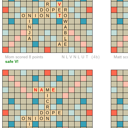
R
V
D
O
P
E
R
O
N
I
O
N
T
O
I
W
N
A
J
B
A
L
A
E
Mom scored 8 points
NLVNLUT
(4b)
Matt sc
safe V!
N
A
M
E
I
C
R
D
O
P
E
O
N
I
O
N
I