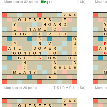
Mom scored 82 points
Bingo!
(16b)
Matt sc
Z
A
X
O
U
T
S
E
T
S
E
Y
H
O
A
R
D
Y
E
N
A
M
E
C
E
H
U
G
E
I
V
E
L
D
H
C
O
P
R
V
U
P
A
I
L
D
O
P
E
R
T
A
I
G
O
N
I
O
N
T
O
R
G
G
I
F
T
S
O
W
Q
I
N
A
D
J
B
E
L
L
E
M
E
A
N
Y
L
M
A
E
Matt scored 20 points
TSIRARI
(15a)
Mom sco
Z
A
X
O
U
T
S
E
T
S
E