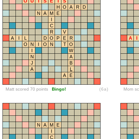
O
U
T
S
E
T
S
H
O
A
R
D
N
A
M
E
I
C
R
V
A
I
L
D
O
P
E
R
A
I
O
N
I
O
N
T
O
I
W
N
A
J
B
A
L
A
E
Matt scored 70 points
Bingo!
(6a)
Mom sco
N
A
M
E
I
C