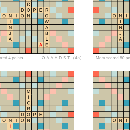
R
D
O
P
E
R
O
N
I
O
N
O
O
N
I
I
W
I
N
A
N
J
B
J
A
L
A
A
E
ored 4 points
OAAHDST
(4a)
Mom scored 80 po
M
I
C
R
D
O
P
E
O
N
I
O
N
O
N
I
I