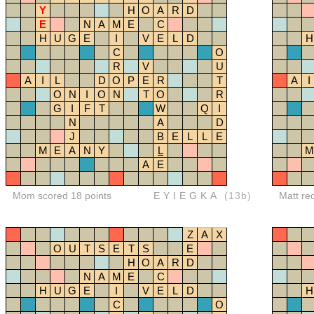
Y
H
O
A
R
D
E
N
A
M
E
C
H
U
G
E
I
V
E
L
D
H
C
O
R
V
U
A
I
L
D
O
P
E
R
T
A
I
O
N
I
O
N
T
O
R
G
I
F
T
W
Q
I
N
A
D
J
B
E
L
L
E
M
E
A
N
Y
L
M
A
E
Mom scored 18 points
EYIEGKA
(13b)
Matt re
Z
A
X
O
U
T
S
E
T
S
E
H
O
A
R
D
N
A
M
E
C
H
U
G
E
I
V
E
L
D
H
C
O