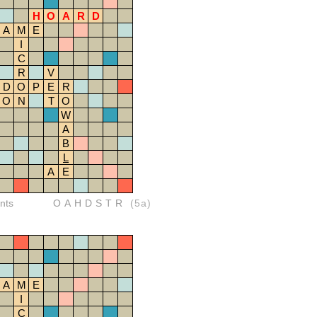
H
O
A
R
D
A
M
E
I
C
R
V
D
O
P
E
R
O
N
T
O
W
A
B
L
A
E
nts
OAHDSTR
(5a)
A
M
E
I
C