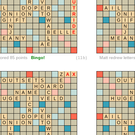
R
V
U
L
D
O
P
E
R
T
A
I
L
O
N
I
O
N
T
O
R
O
N
I
G
I
F
T
W
I
G
I
F
N
A
D
N
J
B
E
L
L
E
J
E
A
N
Y
L
M
E
A
N
A
E
red 85 points
Bingo!
(11b)
Matt redrew letter
Z
A
X
O
U
T
S
E
T
S
E
O
U
T
H
O
A
R
D
N
A
M
E
C
N
U
G
E
I
V
E
L
D
H
U
G
E
C
R
V
L
D
O
P
E
R
A
I
L
O
N
I
O
N
T
O
O
N
I
I
W
I
N
A
N