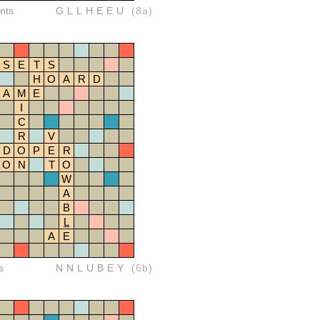
nts
GLLHEEU
(8a)
S
E
T
S
H
O
A
R
D
A
M
E
I
C
R
V
D
O
P
E
R
O
N
T
O
W
A
B
L
A
E
s
NNLUBEY
(6b)