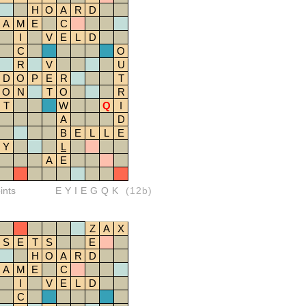
H
O
A
R
D
A
M
E
C
I
V
E
L
D
C
O
R
V
U
D
O
P
E
R
T
O
N
T
O
R
T
W
Q
I
A
D
B
E
L
L
E
Y
L
A
E
ints
EYIEGQK
(12b)
Z
A
X
S
E
T
S
E
H
O
A
R
D
A
M
E
C
I
V
E
L
D
C