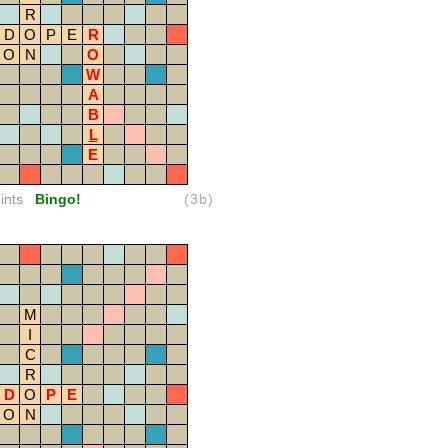
R
D
O
P
E
R
O
N
O
W
A
B
L
E
ints
Bingo!
(3b)
M
I
C
R
D
O
P
E
O
N