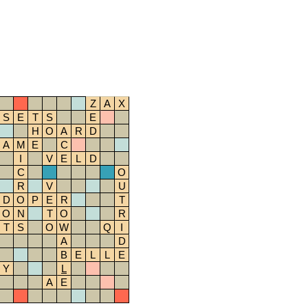
Z
A
X
S
E
T
S
E
H
O
A
R
D
A
M
E
C
I
V
E
L
D
C
O
R
V
U
D
O
P
E
R
T
O
N
T
O
R
T
S
O
W
Q
I
A
D
B
E
L
L
E
Y
L
A
E