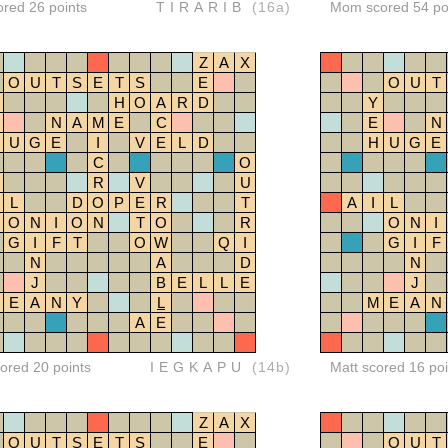
ored 26 points
TIRARIB
(16a)
Mom scored 54 po
Z
A
X
O
U
T
S
E
T
S
E
O
U
T
H
O
A
R
D
Y
N
A
M
E
C
E
N
U
G
E
I
V
E
L
D
H
U
G
E
C
O
R
V
U
L
D
O
P
E
R
T
A
I
L
O
N
I
O
N
T
O
R
O
N
I
G
I
F
T
O
W
Q
I
G
I
F
N
A
D
N
J
B
E
L
L
E
J
E
A
N
Y
L
M
E
A
N
A
E
red 20 points
IEGKAPU
(14b)
Matt scored 16 poi
Z
A
X
O
U
T
S
E
T
S
E
O
U
T