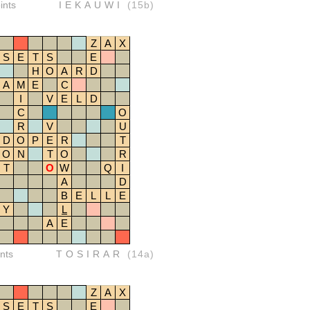
ints
IEKAUWI
(15b)
Z
A
X
S
E
T
S
E
H
O
A
R
D
A
M
E
C
I
V
E
L
D
C
O
R
V
U
D
O
P
E
R
T
O
N
T
O
R
T
O
W
Q
I
A
D
B
E
L
L
E
Y
L
A
E
nts
TOSIRAR
(14a)
Z
A
X
S
E
T
S
E