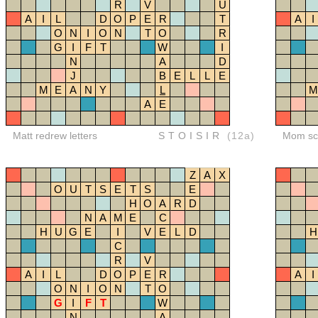
R
V
U
A
I
L
D
O
P
E
R
T
A
I
O
N
I
O
N
T
O
R
G
I
F
T
W
I
N
A
D
J
B
E
L
L
E
M
E
A
N
Y
L
M
A
E
Matt redrew letters
STOISIR
(12a)
Mom sco
Z
A
X
O
U
T
S
E
T
S
E
H
O
A
R
D
N
A
M
E
C
H
U
G
E
I
V
E
L
D
H
C
R
V
A
I
L
D
O
P
E
R
A
I
O
N
I
O
N
T
O
G
I
F
T
W
N
A