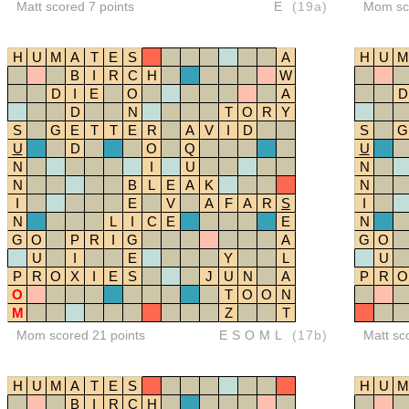
Matt scored 7 points
E
(19a)
Mom sco
H
U
M
A
T
E
S
A
H
U
M
B
I
R
C
H
W
D
I
E
O
A
D
D
N
T
O
R
Y
S
G
E
T
T
E
R
A
V
I
D
S
G
U
D
O
Q
U
N
I
U
N
N
B
L
E
A
K
N
I
E
V
A
F
A
R
S
I
N
L
I
C
E
E
N
G
O
P
R
I
G
A
G
O
U
I
E
Y
L
U
P
R
O
X
I
E
S
J
U
N
A
P
R
O
O
T
O
O
N
M
Z
T
Mom scored 21 points
ESOML
(17b)
Matt sc
H
U
M
A
T
E
S
H
U
M
B
I
R
C
H