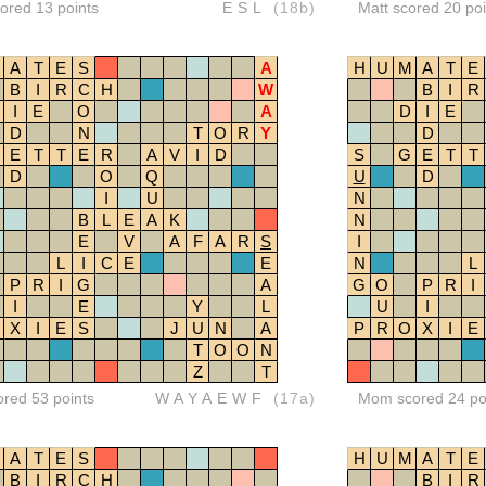
red 13 points
ESL
(18b)
Matt scored 20 poi
A
T
E
S
A
H
U
M
A
T
E
B
I
R
C
H
W
B
I
R
I
E
O
A
D
I
E
D
N
T
O
R
Y
D
E
T
T
E
R
A
V
I
D
S
G
E
T
T
D
O
Q
U
D
I
U
N
B
L
E
A
K
N
E
V
A
F
A
R
S
I
L
I
C
E
E
N
L
P
R
I
G
A
G
O
P
R
I
I
E
Y
L
U
I
X
I
E
S
J
U
N
A
P
R
O
X
I
E
T
O
O
N
Z
T
ored 53 points
WAYAEWF
(17a)
Mom scored 24 po
A
T
E
S
H
U
M
A
T
E
B
I
R
C
H
B
I
R