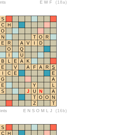
nts
EWF
(18a)
S
C
H
O
N
T
O
R
E
R
A
V
I
D
O
Q
I
U
B
L
E
A
K
E
V
A
F
A
R
S
I
C
E
E
G
A
E
Y
L
S
J
U
N
A
T
O
O
N
Z
T
ints
ENSOMLJ
(16b)
S
C
H