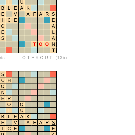
I
U
B
L
E
A
K
E
V
A
F
A
R
S
I
C
E
E
G
A
E
L
S
A
T
O
O
N
T
nts
OTEROUT
(13b)
S
C
H
O
N
E
R
O
Q
I
U
B
L
E
A
K
E
V
A
F
A
R
S
I
C
E
E
G
A