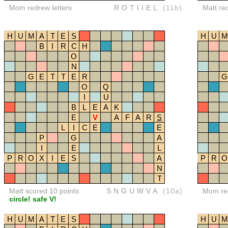
Mom redrew letters
ROTIIEL
(11b)
Matt re
H
U
M
A
T
E
S
H
U
M
B
I
R
C
H
O
N
G
E
T
T
E
R
G
O
Q
I
U
B
L
E
A
K
E
V
A
F
A
R
S
L
I
C
E
E
P
G
A
I
E
L
P
R
O
X
I
E
S
A
P
R
O
N
T
Matt scored 10 points
SNGUWVA
(10a)
Mom red
circle! safe V!
H
U
M
A
T
E
S
H
U
M