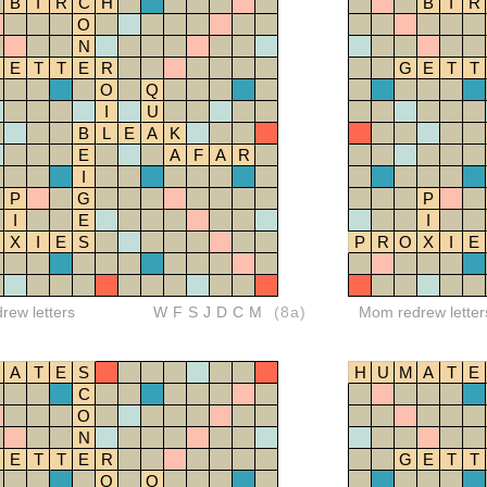
B
I
R
C
H
B
I
R
O
N
E
T
T
E
R
G
E
T
T
O
Q
I
U
B
L
E
A
K
E
A
F
A
R
I
P
G
P
I
E
I
X
I
E
S
P
R
O
X
I
E
drew letters
WFSJDCM
(8a)
Mom redrew letter
A
T
E
S
H
U
M
A
T
E
C
O
N
E
T
T
E
R
G
E
T
T
O
Q