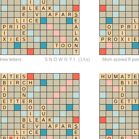
I
U
B
L
E
A
K
E
V
A
F
A
R
S
L
I
C
E
E
L
P
R
I
G
A
O
P
R
I
I
E
L
U
I
X
I
E
S
A
P
R
O
X
I
E
T
O
O
N
T
drew letters
SNOWGYI
(14a)
Mom scored 8 poi
A
T
E
S
H
U
M
A
T
E
B
I
R
C
H
B
I
R
I
O
I
D
N
D
E
T
T
E
R
G
E
T
T
D
O
Q
D
I
U
B
L
E
A
K
E
V
A
F
A
R
S
L
I
C
E
E
L
P
R
I
G
A
O
P