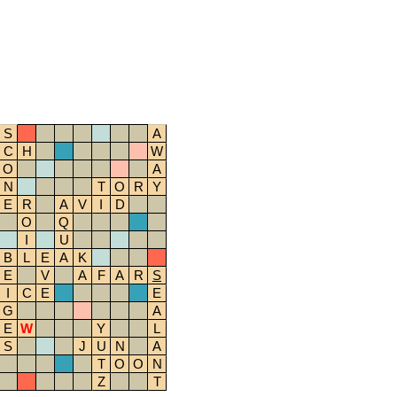
S
A
C
H
W
O
A
N
T
O
R
Y
E
R
A
V
I
D
O
Q
I
U
B
L
E
A
K
E
V
A
F
A
R
S
I
C
E
E
G
A
E
W
Y
L
S
J
U
N
A
T
O
O
N
Z
T