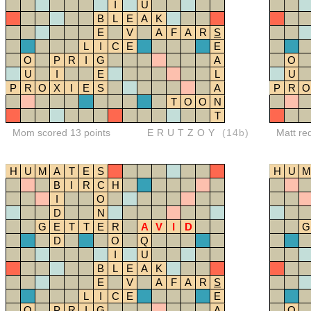
I
U
B
L
E
A
K
E
V
A
F
A
R
S
L
I
C
E
E
O
P
R
I
G
A
O
U
I
E
L
U
P
R
O
X
I
E
S
A
P
R
O
T
O
O
N
T
Mom scored 13 points
ERUTZOY
(14b)
Matt re
H
U
M
A
T
E
S
H
U
M
B
I
R
C
H
I
O
D
N
G
E
T
T
E
R
A
V
I
D
G
D
O
Q
I
U
B
L
E
A
K
E
V
A
F
A
R
S
L
I
C
E
E
O
P
R
I
G
A
O