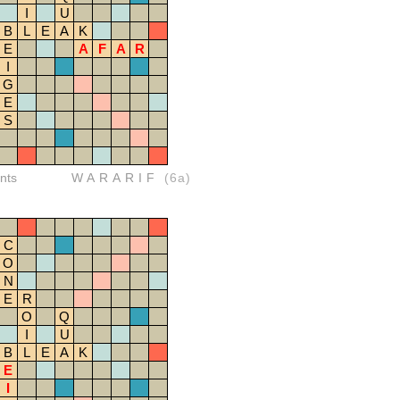
I
U
B
L
E
A
K
E
A
F
A
R
I
G
E
S
nts
WARARIF
(6a)
C
O
N
E
R
O
Q
I
U
B
L
E
A
K
E
I