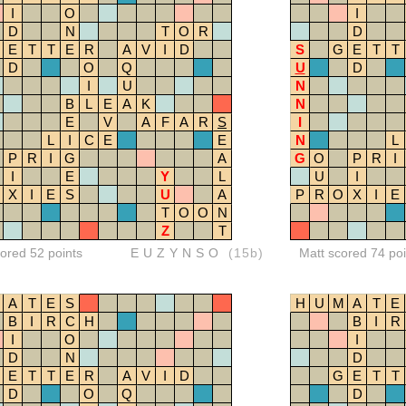
I
O
I
D
N
T
O
R
D
E
T
T
E
R
A
V
I
D
S
G
E
T
T
D
O
Q
U
D
I
U
N
B
L
E
A
K
N
E
V
A
F
A
R
S
I
L
I
C
E
E
N
L
P
R
I
G
A
G
O
P
R
I
I
E
Y
L
U
I
X
I
E
S
U
A
P
R
O
X
I
E
T
O
O
N
Z
T
red 52 points
EUZYNSO
(15b)
Matt scored 74 poi
A
T
E
S
H
U
M
A
T
E
B
I
R
C
H
B
I
R
I
O
I
D
N
D
E
T
T
E
R
A
V
I
D
G
E
T
T
D
O
Q
D