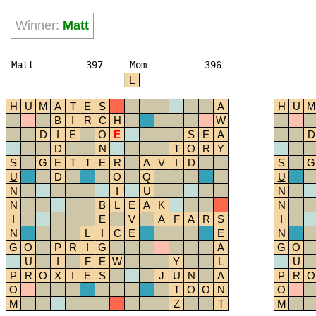
Winner:
Matt
Matt
397
Mom
396
L
H
U
M
A
T
E
S
A
H
U
M
B
I
R
C
H
W
D
I
E
O
E
S
E
A
D
D
N
T
O
R
Y
S
G
E
T
T
E
R
A
V
I
D
S
G
U
D
O
Q
U
N
I
U
N
N
B
L
E
A
K
N
I
E
V
A
F
A
R
S
I
N
L
I
C
E
E
N
G
O
P
R
I
G
A
G
O
U
I
F
E
W
Y
L
U
P
R
O
X
I
E
S
J
U
N
A
P
R
O
O
T
O
O
N
O
M
Z
T
M