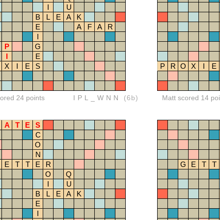
I
U
B
L
E
A
K
E
A
F
A
R
I
P
G
I
E
X
I
E
S
P
R
O
X
I
E
red 24 points
IPL_WNN
(6b)
Matt scored 14 poi
A
T
E
S
C
O
N
E
T
T
E
R
G
E
T
T
O
Q
I
U
B
L
E
A
K
E
I