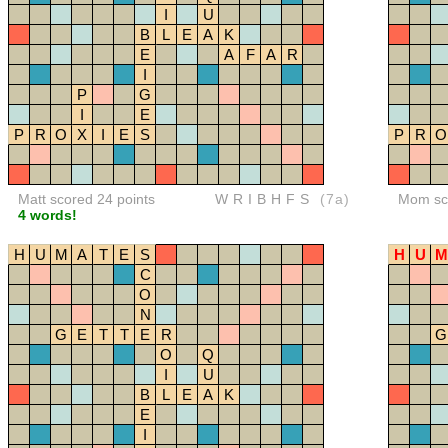
I
U
B
L
E
A
K
E
A
F
A
R
I
P
G
I
E
P
R
O
X
I
E
S
P
R
O
Matt scored 24 points
WRIBHFS
(7a)
Mom sco
4 words!
H
U
M
A
T
E
S
H
U
M
C
O
N
G
E
T
T
E
R
G
O
Q
I
U
B
L
E
A
K
E
I