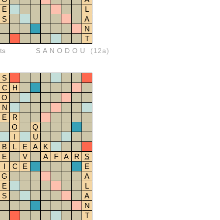
E
L
S
A
N
T
ts
SANODOU
(12a)
S
C
H
O
N
E
R
O
Q
I
U
B
L
E
A
K
E
V
A
F
A
R
S
I
C
E
E
G
A
E
L
S
A
N
T