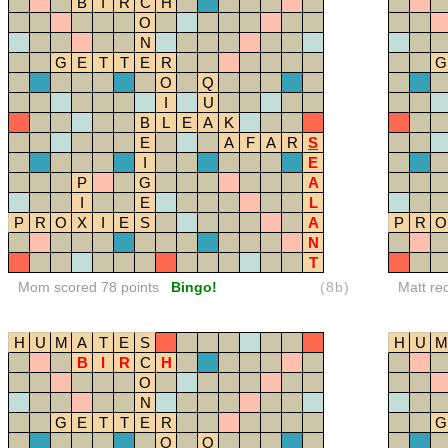
B
I
R
C
H
O
N
G
E
T
T
E
R
G
O
Q
I
U
B
L
E
A
K
E
A
F
A
R
S
I
E
P
G
A
I
E
L
P
R
O
X
I
E
S
A
P
R
O
N
T
Mom scored 78 points
Bingo!
(8b)
Matt re
H
U
M
A
T
E
S
H
U
M
B
I
R
C
H
O
N
G
E
T
T
E
R
G
O
Q