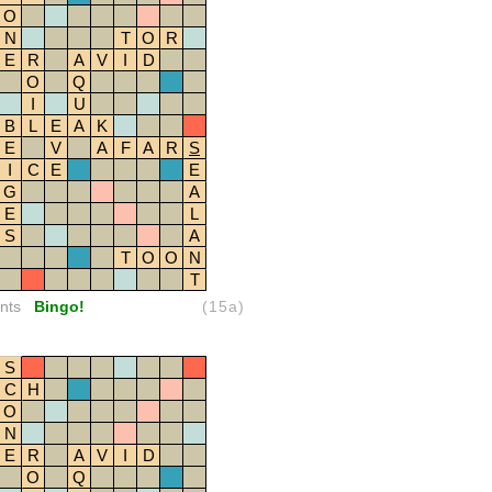
O
N
T
O
R
E
R
A
V
I
D
O
Q
I
U
B
L
E
A
K
E
V
A
F
A
R
S
I
C
E
E
G
A
E
L
S
A
T
O
O
N
T
nts
Bingo!
(15a)
S
C
H
O
N
E
R
A
V
I
D
O
Q