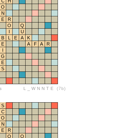
C
H
O
N
E
R
O
Q
I
U
B
L
E
A
K
E
A
F
A
R
I
G
E
S
s
L_WNNTE
(7b)
S
C
O
N
E
R
O
Q