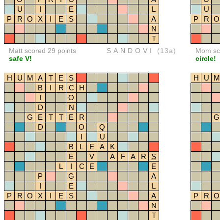
U
I
E
L
U
P
R
O
X
I
E
S
A
P
R
O
N
T
Matt scored 29 points
SANDOVI
(13a)
Mom sco
safe V!
circle!
H
U
M
A
T
E
S
H
U
M
B
I
R
C
H
I
O
D
N
G
E
T
T
E
R
G
D
O
Q
I
U
B
L
E
A
K
E
V
A
F
A
R
S
L
I
C
E
E
P
G
A
I
E
L
P
R
O
X
I
E
S
A
P
R
O
N
T