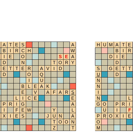
A
T
E
S
A
H
U
M
A
T
E
B
I
R
C
H
W
B
I
R
I
E
O
S
E
A
D
I
E
D
N
T
O
R
Y
D
E
T
T
E
R
A
V
I
D
S
G
E
T
T
D
O
Q
U
D
I
U
N
B
L
E
A
K
N
E
V
A
F
A
R
S
I
L
I
C
E
E
N
L
P
R
I
G
A
G
O
P
R
I
I
F
E
W
Y
L
U
I
F
X
I
E
S
J
U
N
A
P
R
O
X
I
E
T
O
O
N
O
Z
T
M