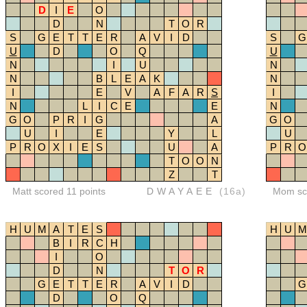
D
I
E
O
D
N
T
O
R
S
G
E
T
T
E
R
A
V
I
D
S
G
U
D
O
Q
U
N
I
U
N
N
B
L
E
A
K
N
I
E
V
A
F
A
R
S
I
N
L
I
C
E
E
N
G
O
P
R
I
G
A
G
O
U
I
E
Y
L
U
P
R
O
X
I
E
S
U
A
P
R
O
T
O
O
N
Z
T
Matt scored 11 points
DWAYAEE
(16a)
Mom sco
H
U
M
A
T
E
S
H
U
M
B
I
R
C
H
I
O
D
N
T
O
R
G
E
T
T
E
R
A
V
I
D
G
D
O
Q