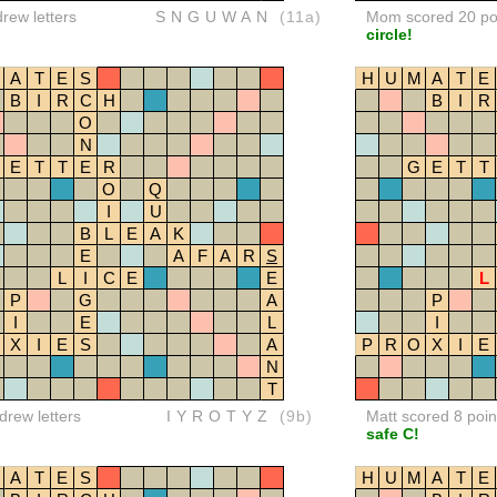
drew letters
SNGUWAN
(11a)
Mom scored 20 po
circle!
A
T
E
S
H
U
M
A
T
E
B
I
R
C
H
B
I
R
O
N
E
T
T
E
R
G
E
T
T
O
Q
I
U
B
L
E
A
K
E
A
F
A
R
S
L
I
C
E
E
L
P
G
A
P
I
E
L
I
X
I
E
S
A
P
R
O
X
I
E
N
T
rew letters
IYROTYZ
(9b)
Matt scored 8 poin
safe C!
A
T
E
S
H
U
M
A
T
E