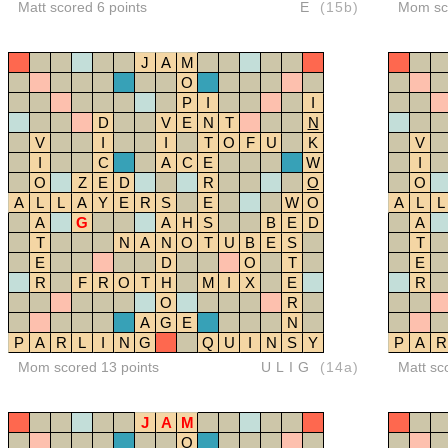
Matt scored 6 points
E
(15b)
Mom sco
J
A
M
O
P
I
I
D
V
E
N
T
N
V
I
I
T
O
F
U
K
V
I
C
A
C
E
W
I
O
Z
E
D
R
O
O
A
L
L
A
Y
E
R
S
E
W
O
A
L
L
A
G
A
H
S
B
E
D
A
T
N
A
N
O
T
U
B
E
S
T
E
D
O
T
E
R
F
R
O
T
H
M
I
X
E
R
O
R
A
G
E
N
P
A
R
L
I
N
G
Q
U
I
N
S
Y
P
A
R
Mom scored 13 points
ULIG
(14a)
Matt sc
J
A
M
O