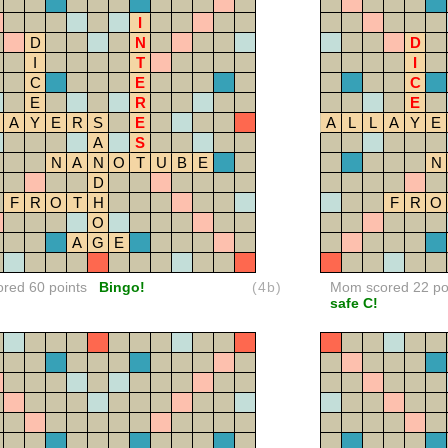
I
D
N
D
I
T
I
C
E
C
E
R
E
A
Y
E
R
S
E
A
L
L
A
Y
E
A
S
N
A
N
O
T
U
B
E
N
D
F
R
O
T
H
F
R
O
O
A
G
E
ored 60 points
Bingo!
(4b)
Mom scored 22 po
safe C!