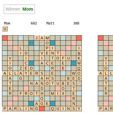
Winner:
Mom
Mom
602
Matt
388
U
J
A
M
O
L
P
I
I
I
D
V
E
N
T
N
V
I
I
T
O
F
U
K
V
I
C
A
C
E
E
W
I
O
Z
E
D
R
E
O
O
A
L
L
A
Y
E
R
S
E
W
O
A
L
L
A
G
A
H
S
B
E
D
A
T
N
A
N
O
T
U
B
E
S
T
E
D
O
T
E
R
F
R
O
T
H
M
I
X
E
R
O
R
A
G
E
N
P
A
R
L
I
N
G
Q
U
I
N
S
Y
P
A
R