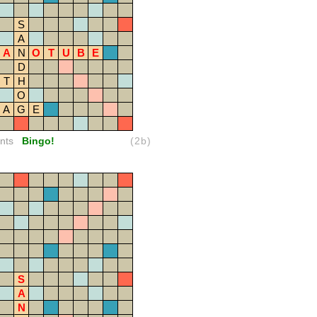
S
A
A
N
O
T
U
B
E
D
T
H
O
A
G
E
nts
Bingo!
(2b)
S
A
N