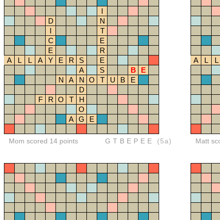
I
D
N
I
T
C
E
E
R
A
L
L
A
Y
E
R
S
E
A
L
L
A
S
B
E
N
A
N
O
T
U
B
E
D
F
R
O
T
H
O
A
G
E
Mom scored 14 points
GTBEPEE
(5a)
Matt sc