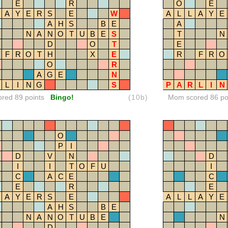
E
R
O
E
A
Y
E
R
S
E
W
A
L
L
A
Y
E
A
H
S
B
E
A
N
A
N
O
T
U
B
E
S
T
N
D
O
T
E
F
R
O
T
H
X
E
R
F
R
O
O
R
A
G
E
N
L
I
N
G
S
P
A
R
L
I
N
ored 89 points
Bingo!
(10b)
Mom scored 86 po
O
P
I
D
V
N
D
I
I
T
O
F
U
I
C
A
C
E
C
E
R
E
A
Y
E
R
S
E
A
L
L
A
Y
E
A
H
S
B
E
N
A
N
O
T
U
B
E
N
D