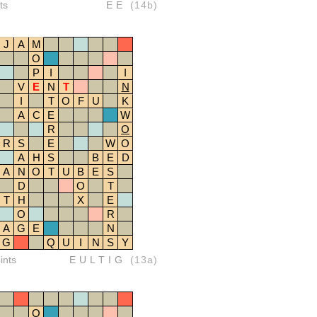
ts
EE
(14b)
J
A
M
O
P
I
I
V
E
N
T
N
I
T
O
F
U
K
A
C
E
W
R
O
R
S
E
W
O
A
H
S
B
E
D
A
N
O
T
U
B
E
S
D
O
T
T
H
X
E
O
R
A
G
E
N
G
Q
U
I
N
S
Y
ints
EULTIG
(13a)
O