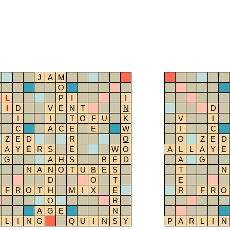
J
A
M
O
L
P
I
I
I
D
V
E
N
T
N
D
I
I
T
O
F
U
K
V
I
C
A
C
E
E
W
I
C
Z
E
D
R
O
O
Z
E
D
A
Y
E
R
S
E
W
O
A
L
L
A
Y
E
G
A
H
S
B
E
D
A
G
N
A
N
O
T
U
B
E
S
T
N
D
O
T
E
F
R
O
T
H
M
I
X
E
R
F
R
O
O
R
A
G
E
N
L
I
N
G
Q
U
I
N
S
Y
P
A
R
L
I
N