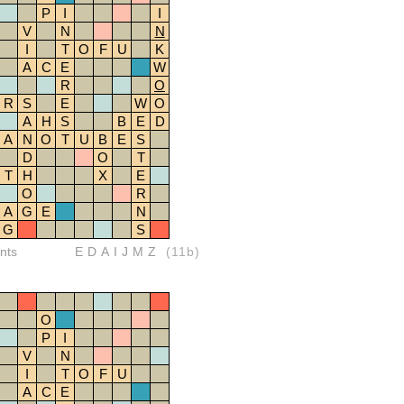
P
I
I
V
N
N
I
T
O
F
U
K
A
C
E
W
R
O
R
S
E
W
O
A
H
S
B
E
D
A
N
O
T
U
B
E
S
D
O
T
T
H
X
E
O
R
A
G
E
N
G
S
nts
EDAIJMZ
(11b)
O
P
I
V
N
I
T
O
F
U
A
C
E