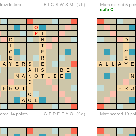
drew letters
EIGSWSM
(7b)
Mom scored 5 poi
safe C!
O
P
I
D
N
D
I
T
I
C
E
C
E
R
E
A
Y
E
R
S
E
A
L
L
A
Y
E
A
H
S
B
E
N
A
N
O
T
U
B
E
N
D
F
R
O
T
H
F
R
O
O
A
G
E
red 14 points
GTPEEAO
(6a)
Matt scored 19 poi