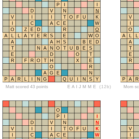
P
I
I
D
V
N
N
V
I
I
T
O
F
U
K
V
I
C
A
C
E
W
I
O
Z
E
D
R
O
O
A
L
L
A
Y
E
R
S
E
W
O
A
L
L
A
A
H
S
B
E
D
A
T
N
A
N
O
T
U
B
E
S
T
E
D
O
T
E
R
F
R
O
T
H
X
E
R
O
R
A
G
E
N
P
A
R
L
I
N
G
Q
U
I
N
S
Y
P
A
R
Matt scored 43 points
EAIJMME
(12b)
Mom sco
O
P
I
I
D
V
N
N
V
I
I
T
O
F
U
K
V
I
C
A
C
E
W
I