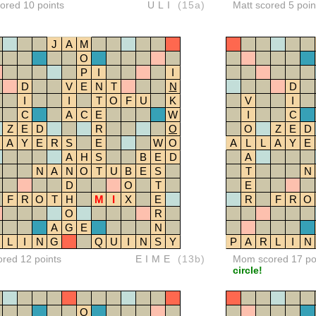
red 10 points
ULI
(15a)
Matt scored 5 poin
J
A
M
O
P
I
I
D
V
E
N
T
N
D
I
I
T
O
F
U
K
V
I
C
A
C
E
W
I
C
Z
E
D
R
O
O
Z
E
D
A
Y
E
R
S
E
W
O
A
L
L
A
Y
E
A
H
S
B
E
D
A
N
A
N
O
T
U
B
E
S
T
N
D
O
T
E
F
R
O
T
H
M
I
X
E
R
F
R
O
O
R
A
G
E
N
L
I
N
G
Q
U
I
N
S
Y
P
A
R
L
I
N
ored 12 points
EIME
(13b)
Mom scored 17 po
circle!
O