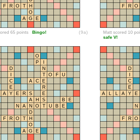
F
R
O
T
H
F
R
O
O
A
G
E
red 65 points
Bingo!
(9a)
Matt scored 10 poi
safe V!
O
P
I
D
N
D
I
T
O
F
U
I
C
A
C
E
C
E
R
E
A
Y
E
R
S
E
A
L
L
A
Y
E
A
H
S
B
E
N
A
N
O
T
U
B
E
N
D
F
R
O
T
H
F
R
O
O
A
G
E