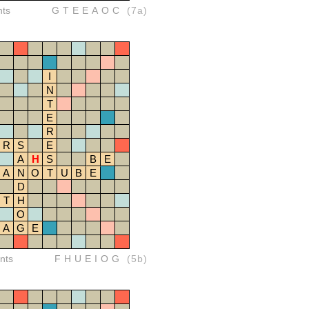
nts
GTEEAOC
(7a)
I
N
T
E
R
R
S
E
A
H
S
B
E
A
N
O
T
U
B
E
D
T
H
O
A
G
E
nts
FHUEIOG
(5b)