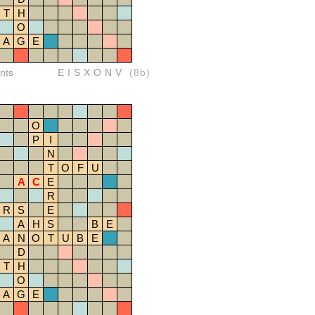
T
H
O
A
G
E
nts
EISXONV
(8b)
O
P
I
N
T
O
F
U
A
C
E
R
R
S
E
A
H
S
B
E
A
N
O
T
U
B
E
D
T
H
O
A
G
E