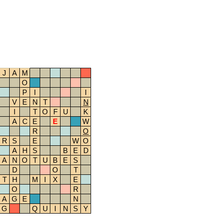
J
A
M
O
P
I
I
V
E
N
T
N
I
T
O
F
U
K
A
C
E
E
W
R
O
R
S
E
W
O
A
H
S
B
E
D
A
N
O
T
U
B
E
S
D
O
T
T
H
M
I
X
E
O
R
A
G
E
N
G
Q
U
I
N
S
Y