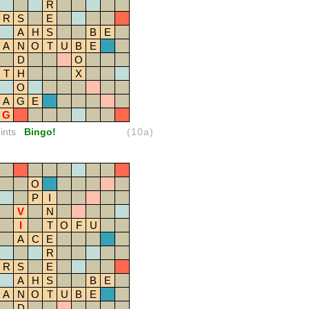
R
R
S
E
A
H
S
B
E
A
N
O
T
U
B
E
D
O
T
H
X
O
A
G
E
G
ints
Bingo!
(10a)
O
P
I
V
N
I
T
O
F
U
A
C
E
R
R
S
E
A
H
S
B
E
A
N
O
T
U
B
E
D