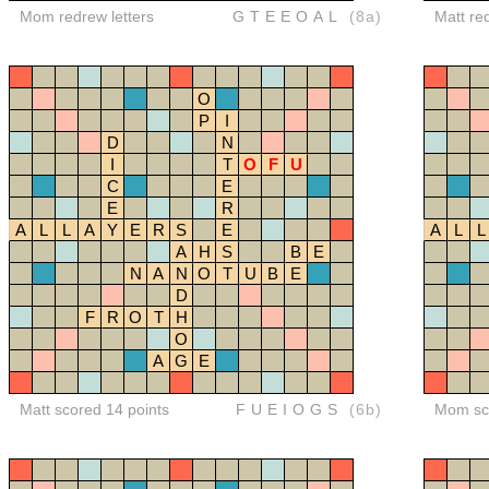
Mom redrew letters
GTEEOAL
(8a)
Matt re
O
P
I
D
N
I
T
O
F
U
C
E
E
R
A
L
L
A
Y
E
R
S
E
A
L
L
A
H
S
B
E
N
A
N
O
T
U
B
E
D
F
R
O
T
H
O
A
G
E
Matt scored 14 points
FUEIOGS
(6b)
Mom sco