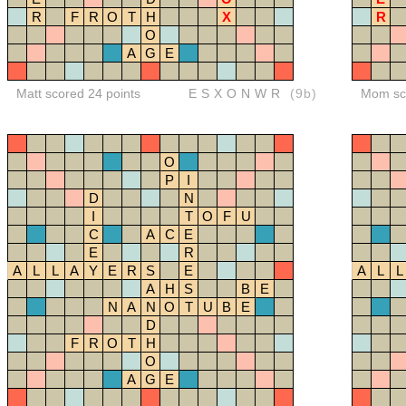
R
F
R
O
T
H
X
R
O
A
G
E
Matt scored 24 points
ESXONWR
(9b)
Mom sco
O
P
I
D
N
I
T
O
F
U
C
A
C
E
E
R
A
L
L
A
Y
E
R
S
E
A
L
L
A
H
S
B
E
N
A
N
O
T
U
B
E
D
F
R
O
T
H
O
A
G
E