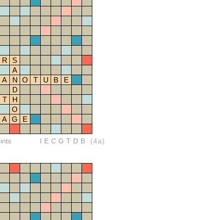
R
S
A
A
N
O
T
U
B
E
D
T
H
O
A
G
E
ints
IECGTDB
(4a)