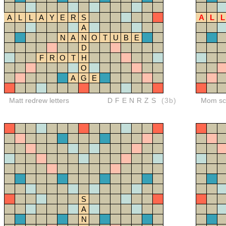
A
L
L
A
Y
E
R
S
A
L
L
A
N
A
N
O
T
U
B
E
D
F
R
O
T
H
O
A
G
E
Matt redrew letters
DFENRZS
(3b)
Mom sco
S
A
N