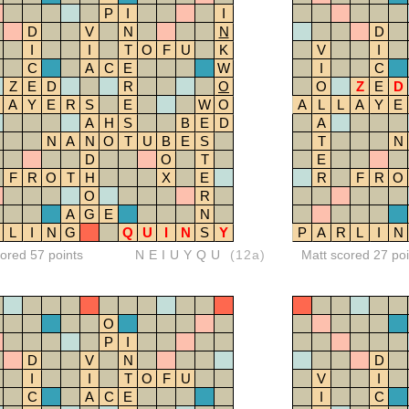
P
I
I
D
V
N
N
D
I
I
T
O
F
U
K
V
I
C
A
C
E
W
I
C
Z
E
D
R
O
O
Z
E
D
A
Y
E
R
S
E
W
O
A
L
L
A
Y
E
A
H
S
B
E
D
A
N
A
N
O
T
U
B
E
S
T
N
D
O
T
E
F
R
O
T
H
X
E
R
F
R
O
O
R
A
G
E
N
L
I
N
G
Q
U
I
N
S
Y
P
A
R
L
I
N
red 57 points
NEIUYQU
(12a)
Matt scored 27 poi
O
P
I
D
V
N
D
I
I
T
O
F
U
V
I
C
A
C
E
I
C