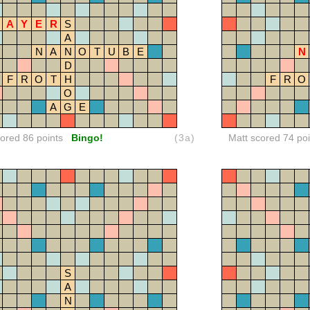
A
Y
E
R
S
A
N
A
N
O
T
U
B
E
N
D
F
R
O
T
H
F
R
O
O
A
G
E
red 86 points
Bingo!
(3a)
Matt scored 74 poi
S
A
N