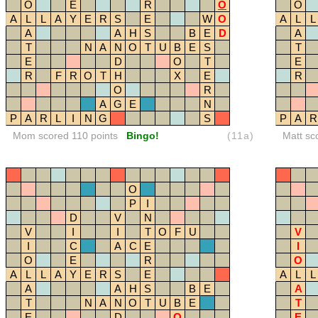
O
E
R
O
O
A
L
L
A
Y
E
R
S
E
W
O
A
L
L
A
A
H
S
B
E
D
A
T
N
A
N
O
T
U
B
E
S
T
E
D
O
T
E
R
F
R
O
T
H
X
E
R
O
R
A
G
E
N
P
A
R
L
I
N
G
S
P
A
R
Mom scored 110 points
Bingo!
(11a)
Matt sc
O
P
I
D
V
N
V
I
I
T
O
F
U
V
I
C
A
C
E
I
O
E
R
O
A
L
L
A
Y
E
R
S
E
A
L
L
A
A
H
S
B
E
A
T
N
A
N
O
T
U
B
E
T
E
D
O
E