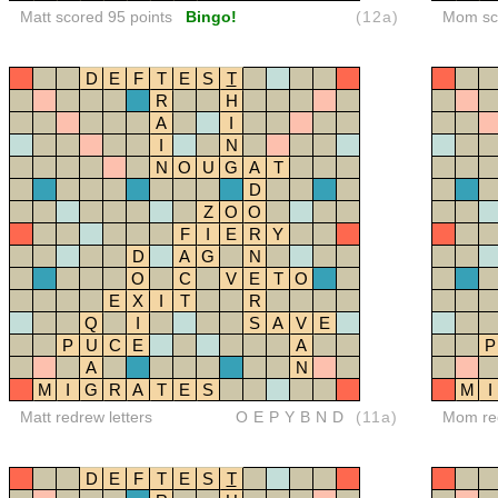
Matt scored 95 points
Bingo!
(12a)
Mom sco
D
E
F
T
E
S
T
R
H
A
I
I
N
N
O
U
G
A
T
D
Z
O
O
F
I
E
R
Y
D
A
G
N
O
C
V
E
T
O
E
X
I
T
R
Q
I
S
A
V
E
P
U
C
E
A
P
A
N
M
I
G
R
A
T
E
S
M
I
Matt redrew letters
OEPYBND
(11a)
Mom red
D
E
F
T
E
S
T