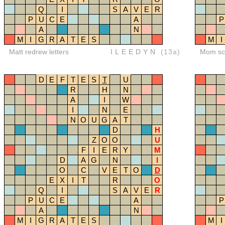
Q
I
S
A
V
E
R
P
U
C
E
A
P
A
N
M
I
G
R
A
T
E
S
M
I
Matt redrew letters
ILEEDYN
(13a)
Mom sco
D
E
F
T
E
S
T
U
R
H
N
A
I
W
I
N
E
N
O
U
G
A
T
D
H
Z
O
O
U
F
I
E
R
Y
M
D
A
G
N
I
O
C
V
E
T
O
D
E
X
I
T
R
O
Q
I
S
A
V
E
R
P
U
C
E
A
P
A
N
M
I
G
R
A
T
E
S
M
I