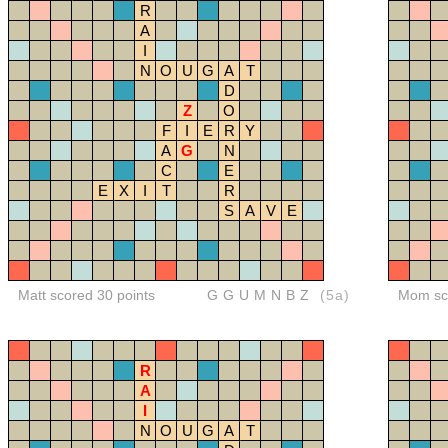
R
A
I
N
O
U
G
A
T
D
Z
O
F
I
E
R
Y
A
G
N
C
E
E
X
I
T
R
S
A
V
E
Matt scored 30 points
GGUMNBZ
(5a)
Mom sco
R
A
I
N
O
U
G
A
T