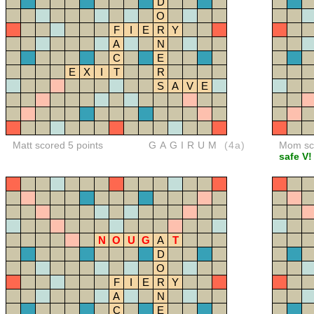
D
O
F
I
E
R
Y
A
N
C
E
E
X
I
T
R
S
A
V
E
Matt scored 5 points
GAGIRUM
(4a)
Mom sco
safe V!
N
O
U
G
A
T
D
O
F
I
E
R
Y
A
N
C
E