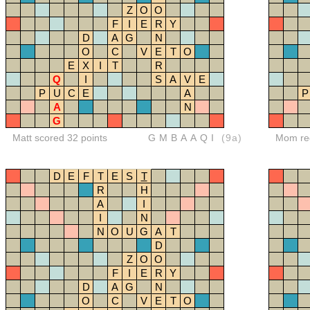
Z
O
O
F
I
E
R
Y
D
A
G
N
O
C
V
E
T
O
E
X
I
T
R
Q
I
S
A
V
E
P
U
C
E
A
P
A
N
G
Matt scored 32 points
GMBAAQI
(9a)
Mom red
D
E
F
T
E
S
T
R
H
A
I
I
N
N
O
U
G
A
T
D
Z
O
O
F
I
E
R
Y
D
A
G
N
O
C
V
E
T
O