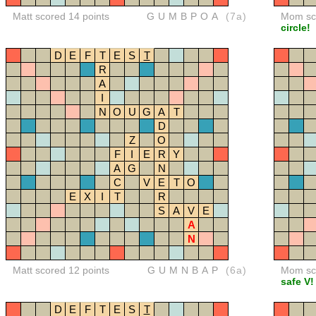
Matt scored 14 points
GUMBPOA
(7a)
Mom sco
circle!
D
E
F
T
E
S
T
R
A
I
N
O
U
G
A
T
D
Z
O
F
I
E
R
Y
A
G
N
C
V
E
T
O
E
X
I
T
R
S
A
V
E
A
N
Matt scored 12 points
GUMNBAP
(6a)
Mom sco
safe V!
D
E
F
T
E
S
T