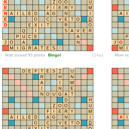
K
Z
O
O
U
E
F
I
E
R
Y
M
N
A
I
L
E
D
A
G
N
I
A
I
E
O
C
V
E
T
O
D
D
E
X
I
T
R
O
Q
I
S
A
V
E
R
P
U
C
E
A
P
J
O
A
N
J
O
M
I
G
R
A
T
E
S
M
I
Matt scored 93 points
Bingo!
(14a)
Mom sco
D
E
F
T
E
S
T
U
R
H
N
A
I
W
I
N
E
N
O
U
G
A
T
D
H
Z
O
O
U
F
I
E
R
Y
M
A
I
L
E
D
A
G
N
I
A
I
O
C
V
E
T
O
D
E
X
I
T
R
O