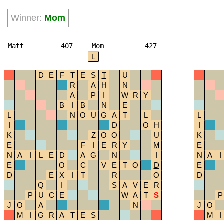
Winner:
Mom
Matt
407
Mom
427
L
D
E
F
T
E
S
T
U
R
A
H
N
A
P
I
W
R
Y
B
I
B
N
E
L
N
O
U
G
A
T
L
L
I
D
O
H
I
K
Z
O
O
U
K
E
F
I
E
R
Y
M
E
N
A
I
L
E
D
A
G
N
I
N
A
I
E
O
C
V
E
T
O
D
E
D
E
X
I
T
R
O
D
Q
I
S
A
V
E
R
P
U
C
E
W
A
T
S
P
J
O
A
N
J
O
M
I
G
R
A
T
E
S
M
I