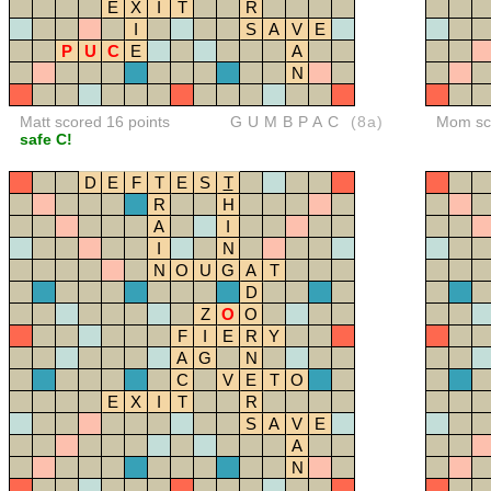
E
X
I
T
R
I
S
A
V
E
P
U
C
E
A
N
Matt scored 16 points
GUMBPAC
(8a)
Mom sco
safe C!
D
E
F
T
E
S
T
R
H
A
I
I
N
N
O
U
G
A
T
D
Z
O
O
F
I
E
R
Y
A
G
N
C
V
E
T
O
E
X
I
T
R
S
A
V
E
A
N