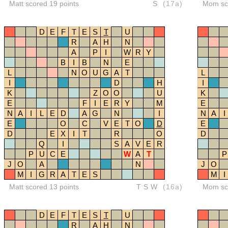
Matt scored 19 points
S
(17a)
Mom sco
D
E
F
T
E
S
T
U
R
A
H
N
A
P
I
W
R
Y
B
I
B
N
E
L
N
O
U
G
A
T
L
I
D
H
I
K
Z
O
O
U
K
E
F
I
E
R
Y
M
E
N
A
I
L
E
D
A
G
N
I
N
A
I
E
O
C
V
E
T
O
D
E
D
E
X
I
T
R
O
D
Q
I
S
A
V
E
R
P
U
C
E
W
A
T
P
J
O
A
N
J
O
M
I
G
R
A
T
E
S
M
I
Matt scored 13 points
TSW
(16a)
Mom sco
D
E
F
T
E
S
T
U
R
A
H
N