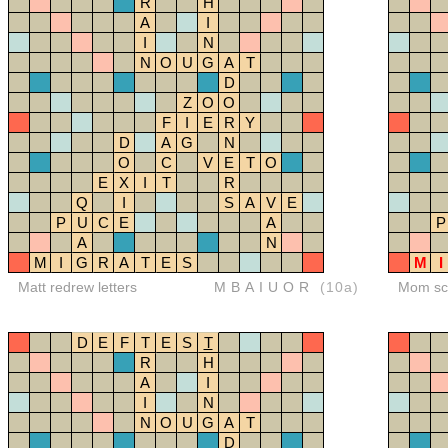
R
H
A
I
I
N
N
O
U
G
A
T
D
Z
O
O
F
I
E
R
Y
D
A
G
N
O
C
V
E
T
O
E
X
I
T
R
Q
I
S
A
V
E
P
U
C
E
A
P
A
N
M
I
G
R
A
T
E
S
M
I
Matt redrew letters
MBAIUOR
(10a)
Mom sco
D
E
F
T
E
S
T
R
H
A
I
I
N
N
O
U
G
A
T
D