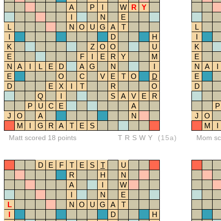
A
P
I
W
R
Y
I
N
E
L
N
O
U
G
A
T
L
I
D
H
I
K
Z
O
O
U
K
E
F
I
E
R
Y
M
E
N
A
I
L
E
D
A
G
N
I
N
A
I
E
O
C
V
E
T
O
D
E
D
E
X
I
T
R
O
D
Q
I
S
A
V
E
R
P
U
C
E
A
P
J
O
A
N
J
O
M
I
G
R
A
T
E
S
M
I
Matt scored 18 points
TRSWY
(15a)
Mom sco
D
E
F
T
E
S
T
U
R
H
N
A
I
W
I
N
E
L
N
O
U
G
A
T
I
D
H