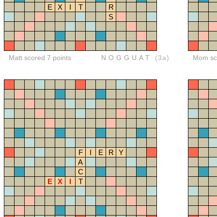
E
X
I
T
R
S
Matt scored 7 points
NOGGUAT
(3a)
Mom sco
F
I
E
R
Y
A
C
E
X
I
T