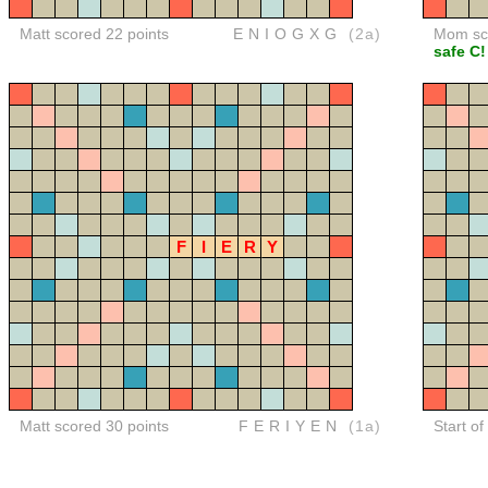
Matt scored 22 points
ENIOGXG
(2a)
Mom sco
safe C!
F
I
E
R
Y
Matt scored 30 points
FERIYEN
(1a)
Start of