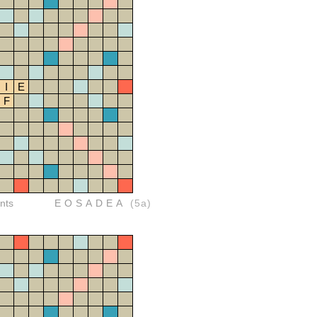
I
E
F
nts
EOSADEA
(5a)