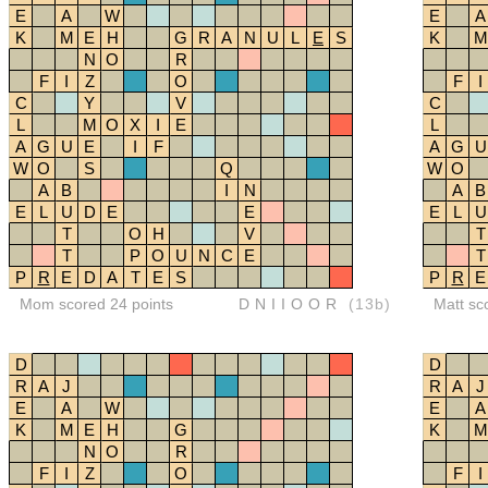
E
A
W
E
A
K
M
E
H
G
R
A
N
U
L
E
S
K
M
N
O
R
F
I
Z
O
F
I
C
Y
V
C
L
M
O
X
I
E
L
A
G
U
E
I
F
A
G
U
W
O
S
Q
W
O
A
B
I
N
A
B
E
L
U
D
E
E
E
L
U
T
O
H
V
T
T
P
O
U
N
C
E
T
P
R
E
D
A
T
E
S
P
R
E
Mom scored 24 points
DNIIOOR
(13b)
Matt sc
D
D
R
A
J
R
A
J
E
A
W
E
A
K
M
E
H
G
K
M
N
O
R
F
I
Z
O
F
I