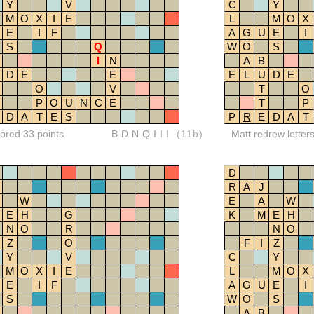
Y
V
C
Y
M
O
X
I
E
L
M
O
X
E
I
F
A
G
U
E
I
S
Q
W
O
S
I
N
A
B
D
E
E
E
L
U
D
E
O
V
T
O
P
O
U
N
C
E
T
P
D
A
T
E
S
P
R
E
D
A
T
red 33 points
BDNQIII
(11b)
Matt redrew letter
D
R
A
J
W
E
A
W
E
H
G
K
M
E
H
N
O
R
N
O
Z
O
F
I
Z
Y
V
C
Y
M
O
X
I
E
L
M
O
X
E
I
F
A
G
U
E
I
S
W
O
S
A
B