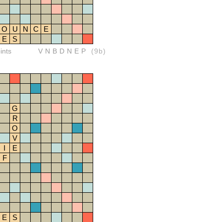
O
U
N
C
E
E
S
ints
VNBDNEP
(9b)
G
R
O
V
I
E
F
E
S