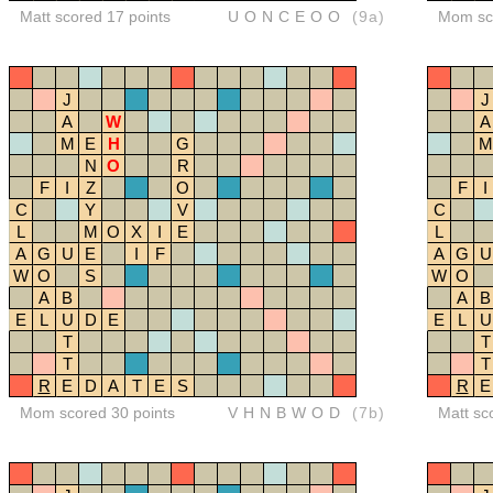
Matt scored 17 points
UONCEOO
(9a)
Mom sco
J
J
A
W
A
M
E
H
G
M
N
O
R
F
I
Z
O
F
I
C
Y
V
C
L
M
O
X
I
E
L
A
G
U
E
I
F
A
G
U
W
O
S
W
O
A
B
A
B
E
L
U
D
E
E
L
U
T
T
T
T
R
E
D
A
T
E
S
R
E
Mom scored 30 points
VHNBWOD
(7b)
Matt sc