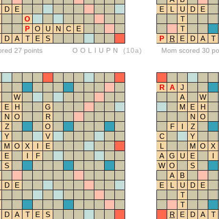
D
E
E
L
U
D
E
O
T
P
O
U
N
C
E
T
D
A
T
E
S
P
R
E
D
A
T
ored 27 points
OOLIUPN
(10a)
Mom scored 30 po
R
A
J
W
A
W
E
H
G
M
E
H
N
O
R
N
O
Z
O
F
I
Z
Y
V
C
Y
M
O
X
I
E
L
M
O
X
E
I
F
A
G
U
E
I
S
W
O
S
A
B
D
E
E
L
U
D
E
T
T
D
A
T
E
S
R
E
D
A
T