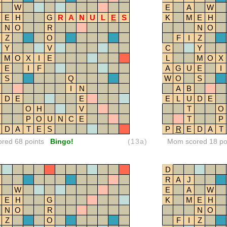
W
E
A
W
E
H
G
R
A
N
U
L
E
S
K
M
E
H
N
O
R
N
O
Z
O
F
I
Z
Y
V
C
Y
M
O
X
I
E
L
M
O
X
E
I
F
A
G
U
E
I
S
Q
W
O
S
I
N
A
B
D
E
E
E
L
U
D
E
O
H
V
T
O
P
O
U
N
C
E
T
P
D
A
T
E
S
P
R
E
D
A
T
ored 68 points
Bingo!
(13a)
Mom scored 18 po
D
R
A
J
W
E
A
W
E
H
G
K
M
E
H
N
O
R
N
O
Z
O
F
I
Z