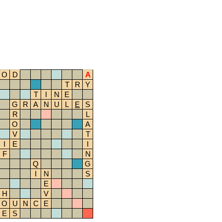
O
D
A
T
R
Y
T
I
N
E
G
R
A
N
U
L
E
S
R
L
O
A
V
T
I
E
I
F
N
Q
G
I
N
S
E
H
V
O
U
N
C
E
E
S