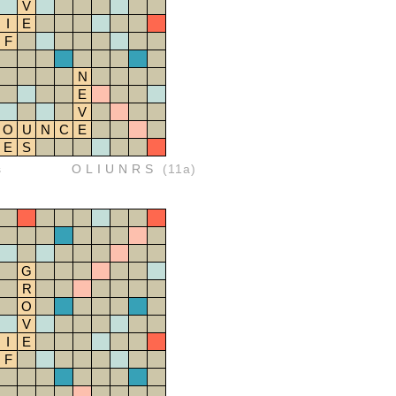
V
I
E
F
N
E
V
O
U
N
C
E
E
S
s
OLIUNRS
(11a)
G
R
O
V
I
E
F