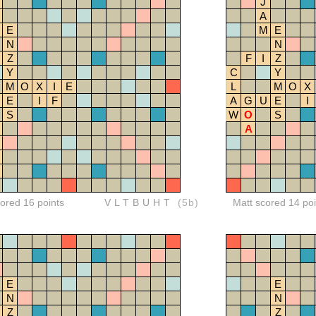
J
A
E
M
E
N
N
Z
F
I
Z
Y
C
Y
M
O
X
I
E
L
M
O
X
E
I
F
A
G
U
E
I
S
W
O
S
A
red 16 points
VLTBUHT
(5b)
Matt scored 14 poi
E
E
N
N
Z
Z