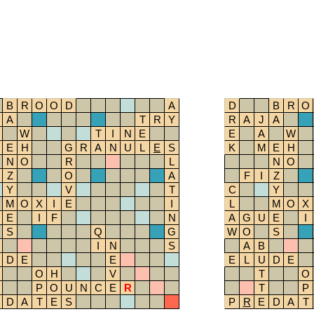
B
R
O
O
D
A
D
B
R
O
A
T
R
Y
R
A
J
A
W
T
I
N
E
E
A
W
E
H
G
R
A
N
U
L
E
S
K
M
E
H
N
O
R
L
N
O
Z
O
A
F
I
Z
Y
V
T
C
Y
M
O
X
I
E
I
L
M
O
X
E
I
F
N
A
G
U
E
I
S
Q
G
W
O
S
I
N
S
A
B
D
E
E
E
L
U
D
E
O
H
V
T
O
P
O
U
N
C
E
R
T
P
D
A
T
E
S
P
R
E
D
A
T