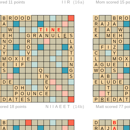
ored 11 points
IIR
(16a)
Mom scored 15 po
B
R
O
O
D
D
B
R
O
A
R
A
J
A
W
T
I
N
E
E
A
W
E
H
G
R
A
N
U
L
E
S
K
M
E
H
N
O
R
L
N
O
Z
O
A
F
I
Z
Y
V
T
C
Y
M
O
X
I
E
I
L
M
O
X
E
I
F
N
A
G
U
E
I
S
Q
G
W
O
S
I
N
S
A
B
D
E
E
E
L
U
D
E
O
H
V
T
O
P
O
U
N
C
E
T
P
D
A
T
E
S
P
R
E
D
A
T
red 18 points
NIIAEET
(14b)
Matt scored 77 poi
B
D
B
A
R
A
J
A