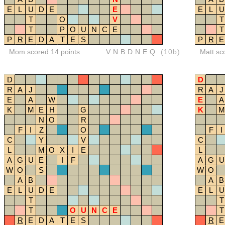
E
L
U
D
E
E
E
L
U
T
O
V
T
T
P
O
U
N
C
E
T
P
R
E
D
A
T
E
S
P
R
E
Mom scored 14 points
VNBDNEQ
(10b)
Matt sc
D
D
R
A
J
R
A
J
E
A
W
E
A
K
M
E
H
G
K
M
N
O
R
F
I
Z
O
F
I
C
Y
V
C
L
M
O
X
I
E
L
A
G
U
E
I
F
A
G
U
W
O
S
W
O
A
B
A
B
E
L
U
D
E
E
L
U
T
T
T
O
U
N
C
E
T
R
E
D
A
T
E
S
R
E