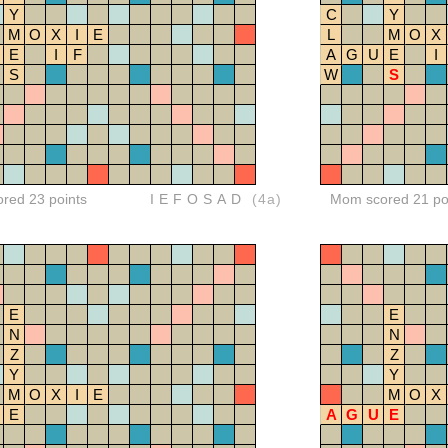
Y
C
Y
M
O
X
I
E
L
M
O
X
E
I
F
A
G
U
E
I
S
W
S
ored 23 points
IEFOSAD
(4a)
Mom scored 21 po
E
E
N
N
Z
Z
Y
Y
M
O
X
I
E
M
O
X
E
A
G
U
E