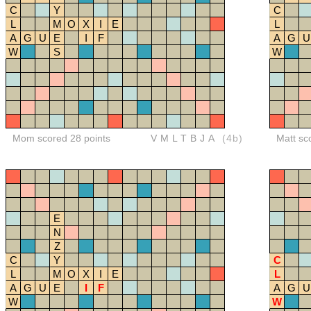
C
Y
C
L
M
O
X
I
E
L
A
G
U
E
I
F
A
G
U
W
S
W
Mom scored 28 points
VMLTBJA
(4b)
Matt sc
E
N
Z
C
Y
C
L
M
O
X
I
E
L
A
G
U
E
I
F
A
G
U
W
W