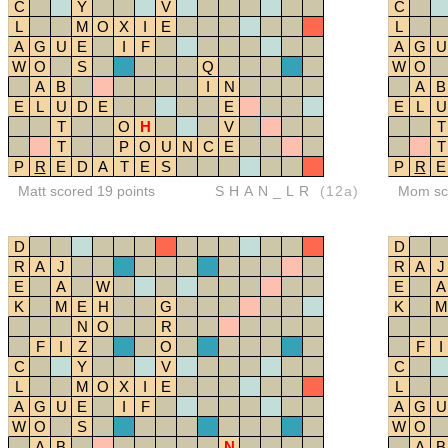
C
Y
V
C
L
M
O
X
I
E
L
A
G
U
E
I
F
A
G
U
W
O
S
Q
W
O
A
B
I
N
A
B
E
L
U
D
E
E
E
L
U
T
O
H
V
T
T
P
O
U
N
C
E
T
P
R
E
D
A
T
E
S
P
R
E
Matt scored 19 points
SHAN_LR
(12a)
Mom sco
D
D
R
A
J
R
A
J
E
A
W
E
A
K
M
E
H
G
K
M
N
O
R
F
I
Z
O
F
I
C
Y
V
C
L
M
O
X
I
E
L
A
G
U
E
I
F
A
G
U
W
O
S
W
O
A
B
N
A
B