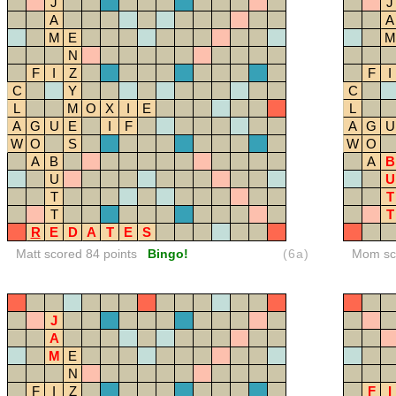
J
J
A
A
M
E
M
N
F
I
Z
F
I
C
Y
C
L
M
O
X
I
E
L
A
G
U
E
I
F
A
G
U
W
O
S
W
O
A
B
A
B
U
U
T
T
T
T
R
E
D
A
T
E
S
Matt scored 84 points
Bingo!
(6a)
Mom sco
J
A
M
E
N
F
I
Z
F
I