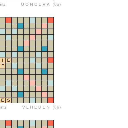
nts
UONCERA
(8a)
I
E
F
E
S
ints
VLHEDEN
(6b)