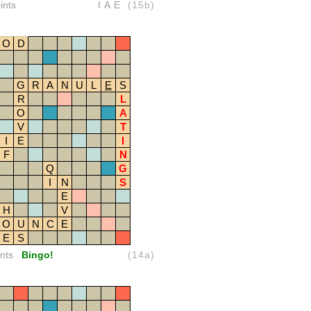
ints
IAE
(15b)
O
D
G
R
A
N
U
L
E
S
R
L
O
A
V
T
I
E
I
F
N
Q
G
I
N
S
E
H
V
O
U
N
C
E
E
S
nts
Bingo!
(14a)