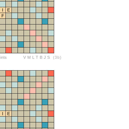
I
E
F
ints
VMLTBJS
(3b)
I
E