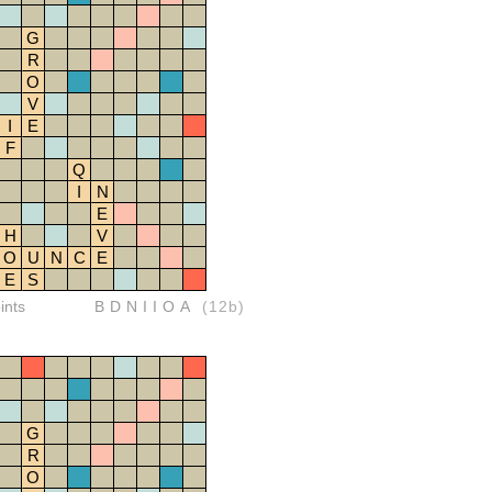
G
R
O
V
I
E
F
Q
I
N
E
H
V
O
U
N
C
E
E
S
ints
BDNIIOA
(12b)
G
R
O