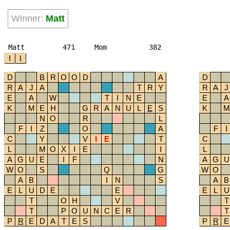
Winner:
Matt
Matt
471
Mom
382
I
I
D
B
R
O
O
D
A
D
R
A
J
A
T
R
Y
R
A
J
E
A
W
T
I
N
E
E
A
K
M
E
H
G
R
A
N
U
L
E
S
K
M
N
O
R
L
F
I
Z
O
A
F
I
C
Y
V
I
E
T
C
L
M
O
X
I
E
I
L
A
G
U
E
I
F
N
A
G
U
W
O
S
Q
G
W
O
A
B
I
N
S
A
B
E
L
U
D
E
E
E
L
U
T
O
H
V
T
T
P
O
U
N
C
E
R
T
P
R
E
D
A
T
E
S
P
R
E