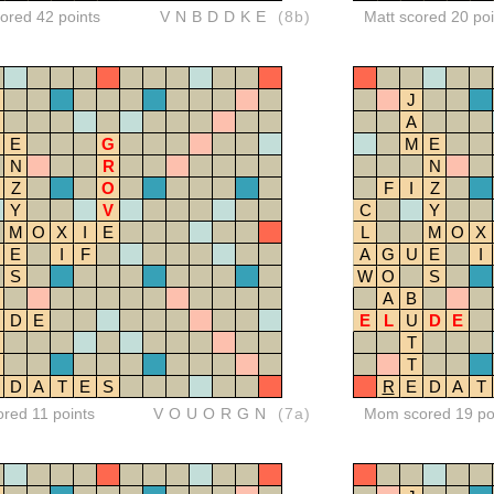
red 42 points
VNBDDKE
(8b)
Matt scored 20 poi
J
A
E
G
M
E
N
R
N
Z
O
F
I
Z
Y
V
C
Y
M
O
X
I
E
L
M
O
X
E
I
F
A
G
U
E
I
S
W
O
S
A
B
D
E
E
L
U
D
E
T
T
D
A
T
E
S
R
E
D
A
T
ored 11 points
VOUORGN
(7a)
Mom scored 19 po