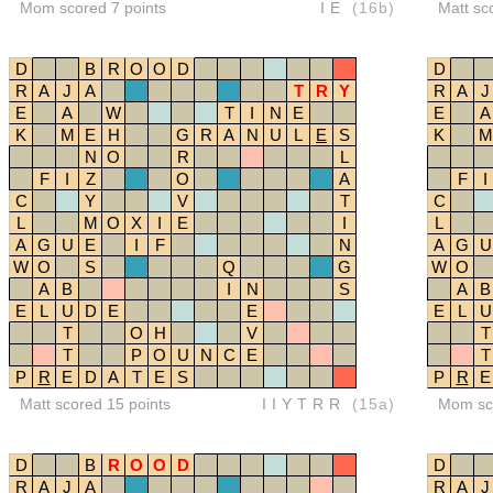
Mom scored 7 points
IE
(16b)
Matt sc
D
B
R
O
O
D
D
R
A
J
A
T
R
Y
R
A
J
E
A
W
T
I
N
E
E
A
K
M
E
H
G
R
A
N
U
L
E
S
K
M
N
O
R
L
F
I
Z
O
A
F
I
C
Y
V
T
C
L
M
O
X
I
E
I
L
A
G
U
E
I
F
N
A
G
U
W
O
S
Q
G
W
O
A
B
I
N
S
A
B
E
L
U
D
E
E
E
L
U
T
O
H
V
T
T
P
O
U
N
C
E
T
P
R
E
D
A
T
E
S
P
R
E
Matt scored 15 points
IIYTRR
(15a)
Mom sco
D
B
R
O
O
D
D
R
A
J
A
R
A
J